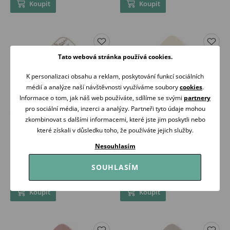
Koupit
Koupit
Tato webová stránka používá cookies.
K personalizaci obsahu a reklam, poskytování funkcí sociálních
médií a analýze naší návštěvnosti využíváme soubory
cookies
.
Informace o tom, jak náš web používáte, sdílíme se svými
partnery
pro sociální média, inzerci a analýzy. Partneři tyto údaje mohou
zkombinovat s dalšími informacemi, které jste jim poskytli nebo
které získali v důsledku toho, že používáte jejich služby.
Albero Mio Osuška s kapucí
Albero Mio Osuška s kapucí
Nesouhlasím
(C012) Africa world
Cotton Color (CC0) VANILKOVÁ
349 Kč
359 Kč
SOUHLASÍM
Skladem
Skladem
Koupit
Koupit