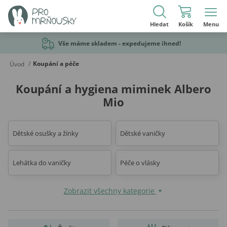
Hledat
Košík
Menu
Vše máme skladem - expedujeme ihned!
/
Koupání a péče
Úvod
Koupání a hygiena miminek Albero
Mio
Dětské osušky a žínky
Dětské vaničky
Lehátka do vaničky
Péče o vlásky
Zobrazit všechny kategorie