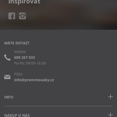
inspirovat
MÁTE DOTAZ?
Volejte
608 267 033
Po-Pá: 09:00-16:00
Pište
info@promrnousky.cz
INFO
Kontakt
NÁKUP U NÁS
Často kladené dotazy