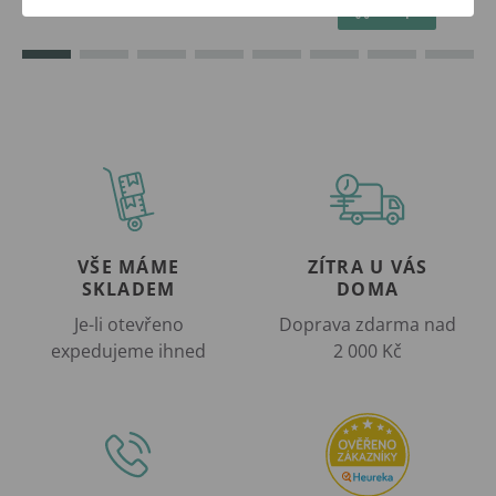
Koupit
VŠE MÁME
ZÍTRA U VÁS
SKLADEM
DOMA
Je-li otevřeno
Doprava zdarma nad
expedujeme ihned
2 000 Kč