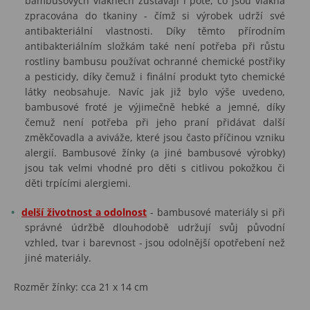
bambusových vláknech zůstávají i poté, co jsou vlákna
zpracována do tkaniny - čímž si výrobek udrží své
antibakteriální vlastnosti. Díky těmto přírodním
antibakteriálním složkám také není potřeba při růstu
rostliny bambusu používat ochranné chemické postřiky
a pesticidy, díky čemuž i finální produkt tyto chemické
látky neobsahuje. Navíc jak již bylo výše uvedeno,
bambusové froté je výjimečně hebké a jemné, díky
čemuž není potřeba při jeho praní přidávat další
změkčovadla a aviváže, které jsou často příčinou vzniku
alergií. Bambusové žínky (a jiné bambusové výrobky)
jsou tak velmi vhodné pro děti s citlivou pokožkou či
děti trpícími alergiemi.
delší životnost a odolnost
- bambusové materiály si při
správné údržbě dlouhodobě udržují svůj původní
vzhled, tvar i barevnost - jsou odolnější opotřebení než
jiné materiály.
Rozměr žínky: cca 21 x 14 cm