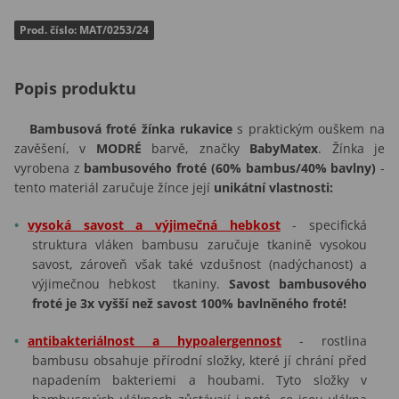
Prod. číslo: MAT/0253/24
Popis produktu
Bambusová froté žínka rukavice
s praktickým ouškem na
zavěšení,
v
MODRÉ
barvě, značky
BabyMatex
. Žínka je
vyrobena z
bambusového froté (60% bambus/40% bavlny)
-
tento materiál zaručuje žínce její
unikátní vlastnosti:
vysoká savost a výjimečná hebkost
- specifická
struktura vláken bambusu zaručuje tkanině vysokou
savost, zároveň však také vzdušnost (nadýchanost) a
výjimečnou hebkost tkaniny.
Savost bambusového
froté je 3x vyšší než savost 100% bavlněného froté!
antibakteriálnost a hypoalergennost
- rostlina
bambusu obsahuje přírodní složky, které jí chrání před
napadením bakteriemi a houbami. Tyto složky v