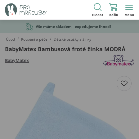
Hledat
Košík
Menu
Vše máme skladem - expedujeme ihned!
/
/
Úvod
Koupání a péče
Dětské osušky a žínky
BabyMatex Bambusová froté žínka MODRÁ
BabyMatex