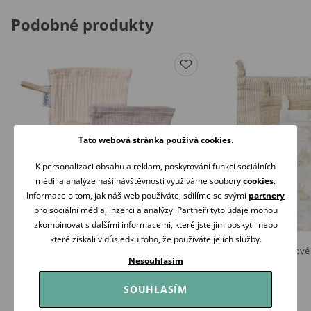
Podobné produkty
Tato webová stránka používá cookies.
K personalizaci obsahu a reklam, poskytování funkcí sociálních
médií a analýze naší návštěvnosti využíváme soubory
cookies
.
Informace o tom, jak náš web používáte, sdílíme se svými
partnery
pro sociální média, inzerci a analýzy. Partneři tyto údaje mohou
zkombinovat s dalšími informacemi, které jste jim poskytli nebo
které získali v důsledku toho, že používáte jejich služby.
Albero Mio Mušelínové žínky 2ks BÉŽOVÁ
Little Dutch Mušelínové
Baby Bunny
Nesouhlasím
129 Kč
209 Kč
Skladem
SOUHLASÍM
Skladem
Koupit