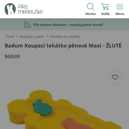
Hledat
Košík
Menu
Vše máme skladem - expedujeme ihned!
/
/
Úvod
Koupání a péče
Lehátka do vaničky
Badum Koupací lehátko pěnové Maxi - ŽLUTÉ
BADUM