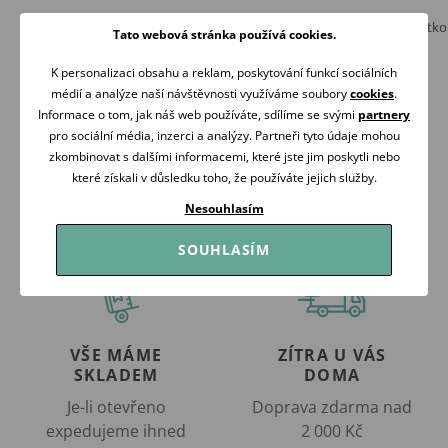
SHNUGGLE Lehátko do vany Pebble Grey
Badum Koupací lehátko
Tato webová stránka používá cookies.
RŮŽOVÉ
659 Kč
139 Kč
Skladem
K personalizaci obsahu a reklam, poskytování funkcí sociálních
Skladem
médií a analýze naší návštěvnosti využíváme soubory
cookies
.
Koupit
Informace o tom, jak náš web používáte, sdílíme se svými
partnery
Koupit
pro sociální média, inzerci a analýzy. Partneři tyto údaje mohou
zkombinovat s dalšími informacemi, které jste jim poskytli nebo
které získali v důsledku toho, že používáte jejich služby.
Nesouhlasím
SOUHLASÍM
VŠE MÁME
ZÍTRA U VÁS
SKLADEM
DOMA
Je-li otevřeno
Doprava zdarma nad
expedujeme ihned
2 000 Kč