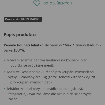
DO OBLÍBENÝCH
Prod. číslo: BAD/LMAX/ZL
Popis produktu
Pěnové koupací lehátko
do vaničky
"Maxi"
značky
Badum
-
barva
ŽLUTÁ:
v balení zdarma pěnová houbička na koupání (tvar
houbičky se průběžně mění),
MAXI velikost lehátka - určená pro koupání miminek od
výšky 65cm/váhy cca 6kg (ze zkušenosti - lze však využít
i pro koupání menších dětí),
lehátko má buď obrys medvídka nebo pejska (viz
fotogalerie) - tvar zasíláme dle aktuálních skladových
zásob.