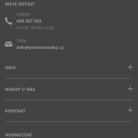
MÁTE DOTAZ?
Volejte
608 267 033
Po-Pá: 09:00-16:00
Pište
info@promrnousky.cz
INFO
Kontakt
NÁKUP U NÁS
Často kladené dotazy
Obchodní podmínky
Doprava a platba v ČR
Ochrana osobních údajů
KONTAKT
Jak uplatnit slevový kód
Cookies
Vrácení zboží a výměna
Výdejna Semily
Osobní odběr na pobočce
Vejvarovo nábřeží 199
HODNOCENÍ