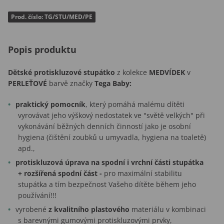
Prod. číslo: TG/STU/MED/PE
Popis produktu
Dětské protiskluzové stupátko
z kolekce
MEDVÍDEK
v
PERLEŤOVÉ
barvě značky
Tega Baby:
praktický pomocník
, který pomáhá malému dítěti
vyrovávat jeho výškový nedostatek ve "světě velkých" při
vykonávání běžných denních činností jako je osobní
hygiena (čištění zoubků u umyvadla, hygiena na toaletě)
apd.,
protiskluzová úprava na spodní i vrchní části
stupátka
+ rozšířená spodní část -
pro maximální stabilitu
stupátka a tím bezpečnost Vašeho dítěte během jeho
používání!!!
vyrobené
z kvalitního plastového
materiálu v kombinaci
s barevnými gumovými protiskluzovými prvky,