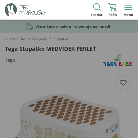
Hledat
Košík
Menu
Vše máme skladem - expedujeme ihned!
/
/
Úvod
Koupání a péče
Stupátka
Tega Stupátko MEDVÍDEK PERLEŤ
Tega