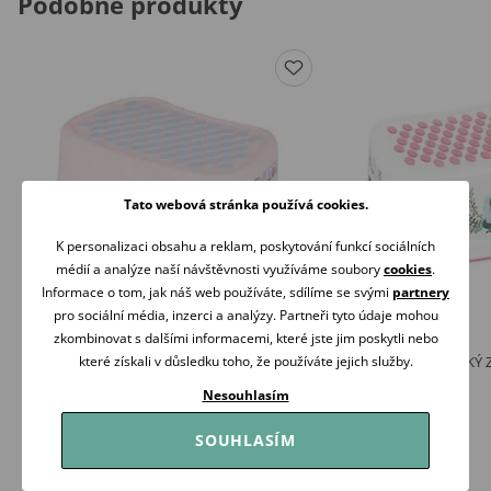
Podobné produkty
Tato webová stránka používá cookies.
K personalizaci obsahu a reklam, poskytování funkcí sociálních
médií a analýze naší návštěvnosti využíváme soubory
cookies
.
Informace o tom, jak náš web používáte, sdílíme se svými
partnery
pro sociální média, inzerci a analýzy. Partneři tyto údaje mohou
zkombinovat s dalšími informacemi, které jste jim poskytli nebo
které získali v důsledku toho, že používáte jejich služby.
Tega Stupátko KRÁLÍČCI RŮŽOVÉ
Tega Stupátko DIVOKÝ 
JEDNOROŽEC
169 Kč
Nesouhlasím
169 Kč
Skladem
Skladem
SOUHLASÍM
Koupit
Koupit