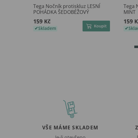
Tega Nočník protiskluz LESNÍ
Tega N
POHÁDKA ŠEDOBÉŽOVÝ
MINT
159 Kč
159 K
Koupit
Skladem
Skl
VŠE MÁME SKLADEM
Je-li otevřeno