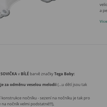
veli
a p
Víc
e
SOVIČKA
v
BÍLÉ
barvě značky
Tega Baby:
je za odměnu veselou melodii
(...u dětí jsou tak
ší konstrukce nočníku - sezení na nočníku je tak pro
te na nočník velmi podstatné!!!),