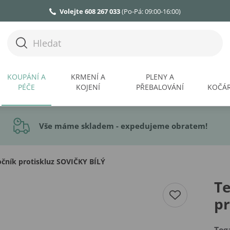
Volejte 608 267 033
(Po-Pá: 09:00-16:00)
KOUPÁNÍ A
KRMENÍ A
PLENY A
PÉČE
KOJENÍ
PŘEBALOVÁNÍ
KOČÁR
Vše máme skladem - expedujeme obratem!
očník protiskluz SOVIČKY BÍLÝ
Te
pr
Teg