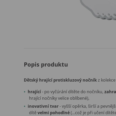
Popis produktu
Dětský hrající protiskluzový nočník
z kolekc
hrající
- po vyčúrání dítěte do nočníku,
zahra
hrající nočníky velice oblíbené),
inovativní tvar
- vyšší opěrka, širší a pevněj
dítě
velmi pohodlné
(...což je při učení dítě