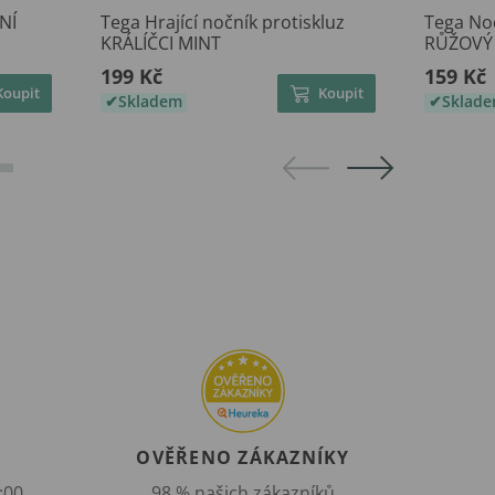
NÍ
Tega Hrající nočník protiskluz
Tega Noč
KRÁLÍČCI MINT
RŮŽOVÝ
199 Kč
159 Kč
Koupit
Koupit
Skladem
Sklad
OVĚŘENO ZÁKAZNÍKY
:00
98 % našich zákazníků