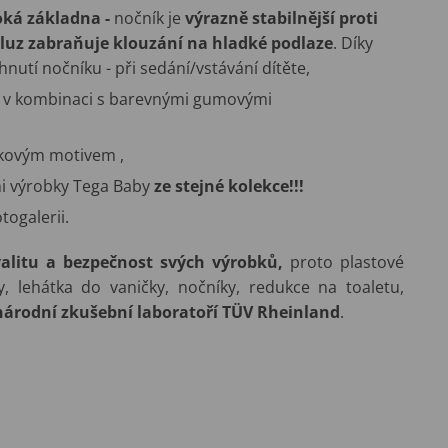
oká základna -
nočník je
výrazně stabilnější proti
kluz zabraňuje
klouzání na hladké podlaze
. Díky
nutí nočníku - při sedání/vstávání dítěte,
u v kombinaci s barevnými gumovými
zkovým motivem ,
i výrobky Tega Baby
ze stejné kolekce!!!
togalerii.
alitu a bezpečnost svých výrobků,
proto plastové
, lehátka do vaničky, nočníky, redukce na toaletu,
národní zkušební laboratoří TÜV Rheinland
.