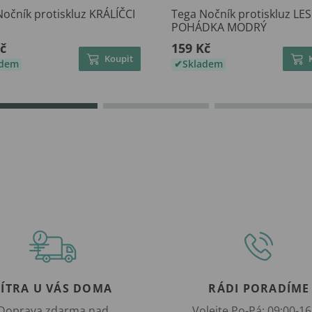
očník protiskluz KRÁLÍČCI
Tega Nočník protiskluz LES
POHÁDKA MODRÝ
č
159 Kč
Koupit
adem
Skladem
ZÍTRA U VÁS DOMA
RÁDI PORADÍME
Doprava zdarma nad
Volejte Po-Pá: 09:00-16