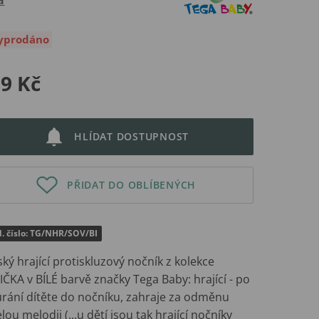
yprodáno
9 Kč
HLÍDAT DOSTUPNOST
PŘIDAT DO OBLÍBENÝCH
d. číslo: TG/NHR/SOV/BI
ký hrající protiskluzový nočník z kolekce
ČKA v BÍLÉ barvě značky Tega Baby: hrající - po
úrání dítěte do nočníku, zahraje za odměnu
lou melodii (...u dětí jsou tak hrající nočníky