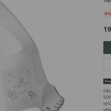
V
19
Pro
Děts
SOVI
vyč
vese