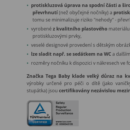
protiskluzová úprava na spodní části
a šir
převrhnutí
(než obyčejné nočníky) a
protis
tomu se minimalizuje riziko "nehody" - převrh
vyrobené
z kvalitního plastového
materiál
protiskluzovými prvky,
veselé designové provedení s dětským obrá
lze sladit např. se sedátkem na WC
a dalším
rozměry nočníku k dispozici v nákresech ve fo
Značka Tega Baby klade velký důraz na kv
výrobky určené pro péči o dítě (jako vaničky
stupátka) jsou
certifikovány nezávislou mezi