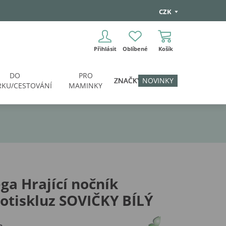
CZK
Přihlásit
Oblíbené
Košík
DO
PRO
ZNAČKY
NOVINKY
KU/CESTOVÁNÍ
MAMINKY
ga Hrající nočník
otiskluz SOVIČKY BÍLÝ
a