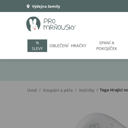
Výdejna Semily
%
SPANÍ A
OBLEČENÍ
HRAČKY
SLEVY
POKOJÍČEK
/
/
/
Tega Hrající n
Úvod
Koupání a péče
Nočníky