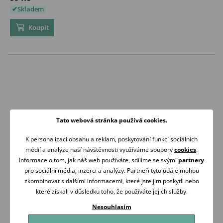
Skladem
Koupit
Tato webová stránka používá cookies.
K personalizaci obsahu a reklam, poskytování funkcí sociálních
médií a analýze naší návštěvnosti využíváme soubory
cookies
.
VŠE MÁME
ZÍTRA U VÁS
Informace o tom, jak náš web používáte, sdílíme se svými
partnery
SKLADEM
DOMA
pro sociální média, inzerci a analýzy. Partneři tyto údaje mohou
zkombinovat s dalšími informacemi, které jste jim poskytli nebo
Je-li otevřeno
Doprava zdarma nad
které získali v důsledku toho, že používáte jejich služby.
expedujeme ihned
2 000 Kč
Nesouhlasím