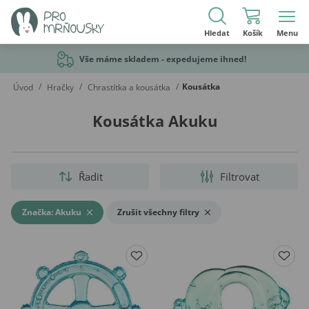
Hledat
Košík
Menu
Vše máme skladem - expedujeme ihned!
/
/
/
Kousátka
Úvod
Hračky
Chrastítka a kousátka
Kousátka Akuku
Řadit
Filtrovat
Značka: Akuku
Zrušit všechny filtry