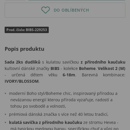
DO OBLÍBENÝCH
Prod. číslo: BIBS-229253
Popis produktu
Sada 2ks dudlíků
s kulatou savičkou
z přírodního kaučuku
kultovní dánské značky
BIBS
- kolekce
Boheme
.
Velikost 2 (M)
- určená dětem věku
6-18m
. Barevná kombinace:
IVORY/BLOSSOM
.
moderní Boho styl/Boheme chic, inspirovaný přírodou a
nevázanou energií kterou příroda vyzařuje, radostí a
tohou po svobodě a volnosti,
prémiová dánská značka s více než 40 letou tradicí,
kulatá savička z přírodního kaučuku
ze stromu Hevea -
má typickou medovou barvu, specifickou chuť a vůni po