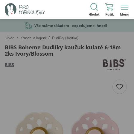
Hledat
Košík
Menu
Vše máme skladem - expedujeme ihned!
/
/
Úvod
Krmení a kojení
Dudlíky (šidítka)
BIBS Boheme Dudlíky kaučuk kulaté 6-18m
2ks Ivory/Blossom
BIBS