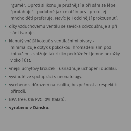
"gumě". Oproti silikonu je pružnější a při sání se lépe
"protahuje" - podobně jako matčin prs - proto jej
mnoho dětí preferuje. Navíc je i odolnější prokousnutí.
díky vzduchovému ventilu se savička odvzdušňuje a při
sání tvaruje,
klenutý vnější kotouč s ventilačními otvory -
minimalizuje dotyk s pokožkou, hromadění slin pod
kotoučem - snižuje tak riziko podráždění jemné pokožky
v okolí úst,
vnější úchytový kroužek - usnadňuje uchopení dudlíku,
vyvinuté ve spolupráci s neonatology,
vyrobeno s důrazem na kvalitu, bezpečnost a respekt k
přírodě,
BPA free, 0% PVC, 0% ftalátů,
vyrobeno v Dánsku.