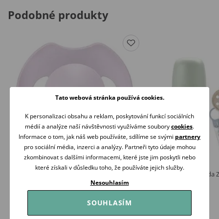
Podobné produkty
Tato webová stránka používá cookies.
K personalizaci obsahu a reklam, poskytování funkcí sociálních
médií a analýze naší návštěvnosti využíváme soubory
cookies
.
Informace o tom, jak náš web používáte, sdílíme se svými
partnery
pro sociální média, inzerci a analýzy. Partneři tyto údaje mohou
zkombinovat s dalšími informacemi, které jste jim poskytli nebo
které získali v důsledku toho, že používáte jejich služby.
LOVI Dudlík silikonový dynamický PRIME 0-
Suavinex Dreams sada 
6m 1ks Lilac
Nesouhlasím
519 Kč
139 Kč
Skladem
SOUHLASÍM
Skladem
Koupit