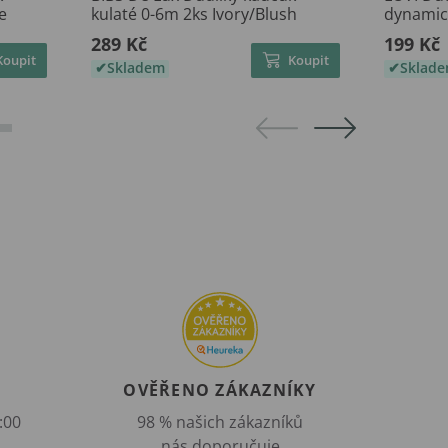
e
kulaté 0-6m 2ks Ivory/Blush
dynamic
289 Kč
199 Kč
Koupit
Koupit
Skladem
Sklad
OVĚŘENO ZÁKAZNÍKY
:00
98 % našich zákazníků
nás doporučuje