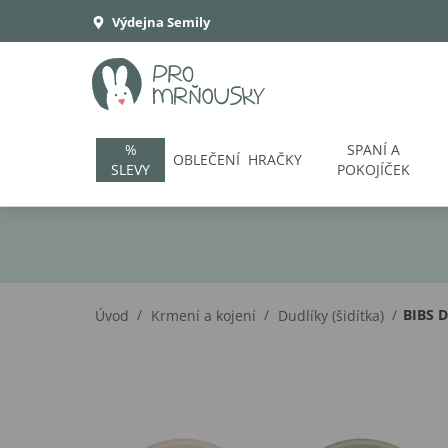
Výdejna Semily
%
SPANÍ A
OBLEČENÍ
HRAČKY
SLEVY
POKOJÍČEK
/
/
/
BIBS D
Úvod
Krmení a kojení
Dudlíky (šidítka)