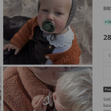
BIB
S
28
Prod
Sada
kau