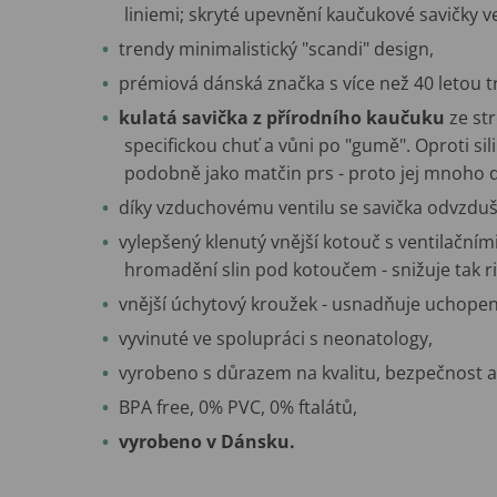
liniemi; skryté upevnění kaučukové savičky ve 
trendy minimalistický "scandi" design,
prémiová dánská značka s více než 40 letou tr
kulatá savička z přírodního kaučuku
ze st
specifickou chuť a vůni po "gumě". Oproti sili
podobně jako matčin prs - proto jej mnoho dě
díky vzduchovému ventilu se savička odvzdušň
vylepšený klenutý vnější kotouč s ventilačním
hromadění slin pod kotoučem - snižuje tak r
vnější úchytový kroužek - usnadňuje uchopen
vyvinuté ve spolupráci s neonatology,
vyrobeno s důrazem na kvalitu, bezpečnost a 
BPA free, 0% PVC, 0% ftalátů,
vyrobeno v Dánsku.