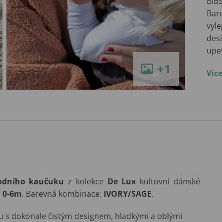
BIBS
Bar
vyle
desi
upe
+1
Víc
rodního kaučuku
z kolekce
De Lux
kultovní dánské
u
0-6m
. Barevná kombinace:
IVORY/SAGE
.
ku s dokonale čistým designem, hladkými a oblými