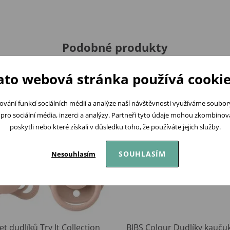
Podobné produkty
ato webová stránka používá cookie
ování funkcí sociálních médií a analýze naší návštěvnosti využíváme soubo
pro sociální média, inzerci a analýzy. Partneři tyto údaje mohou zkombinovat
poskytli nebo které získali v důsledku toho, že používáte jejich služby.
SOUHLASÍM
Nesouhlasím
et dudlíků Try It Collection
BIBS Colour Dudlíky kauču