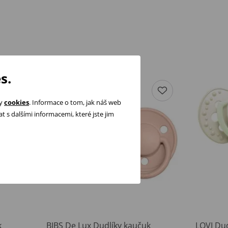
s.
ry
cookies
. Informace o tom, jak náš web
 s dalšími informacemi, které jste jim
k
BIBS De Lux Dudlíky kaučuk
LOVI Dud