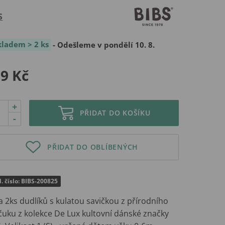
S
kladem > 2 ks
- Odešleme v pondělí 10. 8.
9 Kč
+
PŘIDAT DO KOŠÍKU
-
PŘIDAT DO OBLÍBENÝCH
. číslo: BIBS-200825
 2ks dudlíků s kulatou savičkou z přírodního
čuku z kolekce De Lux kultovní dánské značky