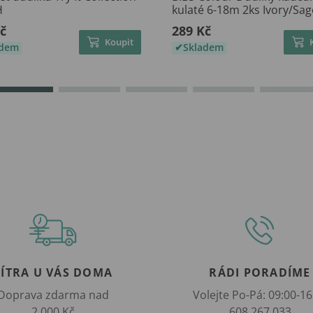
H
kulaté 6-18m 2ks Ivory/Sag
č
289 Kč
Koupit
adem
Skladem
ZÍTRA U VÁS DOMA
RÁDI PORADÍME
Doprava zdarma nad
Volejte Po-Pá: 09:00-16
2 000 Kč
608 267 033