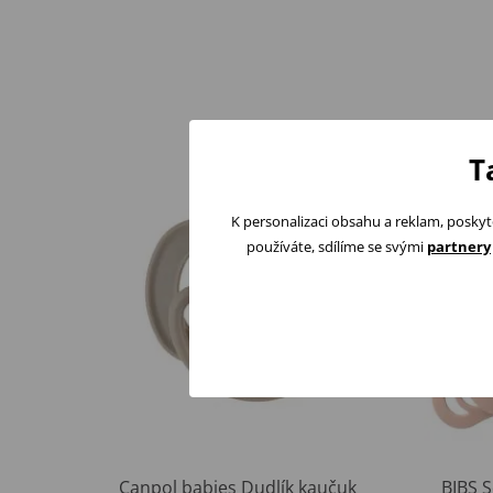
T
K personalizaci obsahu a reklam, poskyt
používáte, sdílíme se svými
partnery
Canpol babies Dudlík kaučuk
BIBS S