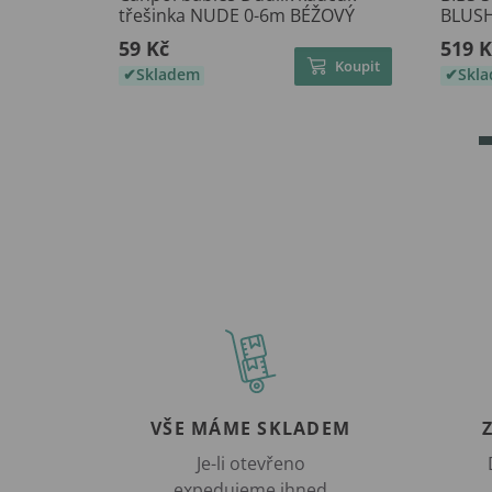
třešinka NUDE 0-6m BÉŽOVÝ
BLUS
59 Kč
519 K
Koupit
Skladem
Skl
VŠE MÁME SKLADEM
Je-li otevřeno
expedujeme ihned