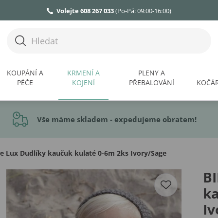
Volejte 608 267 033
(Po-Pá: 09:00-16:00)
KOUPÁNÍ A
KRMENÍ A
PLENY A
PÉČE
KOJENÍ
PŘEBALOVÁNÍ
KOČÁR
Vše máme skladem - expedujeme obratem!
e Lux Dudlíky kaučuk kulaté 0-6m 2ks Ivory/Sage
BI
ka
Iv