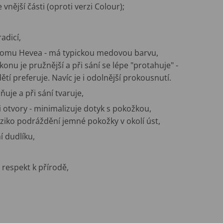
vnější části (oproti verzi Colour);
adicí,
romu Hevea -
má typickou medovou barvu,
konu je pružnější a při sání se lépe "protahuje" -
tí preferuje. Navíc je i odolnější prokousnutí.
uje a při sání tvaruje,
i otvory - minimalizuje dotyk s pokožkou,
iziko podráždění jemné pokožky v okolí úst,
í dudlíku,
respekt k přírodě,