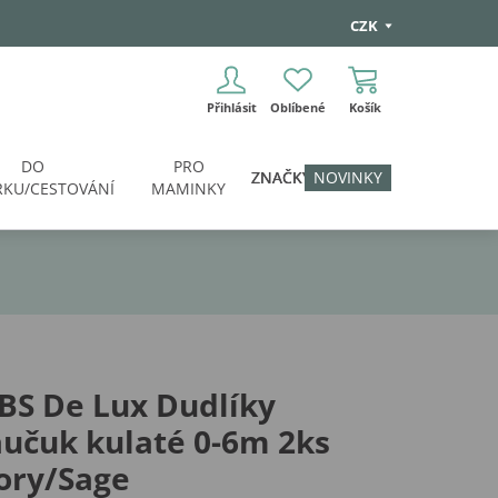
CZK
Přihlásit
Oblíbené
Košík
DO
PRO
ZNAČKY
NOVINKY
KU/CESTOVÁNÍ
MAMINKY
BS De Lux Dudlíky
učuk kulaté 0-6m 2ks
ory/Sage