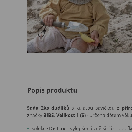
Popis produktu
Sada 2ks dudlíků
s kulatou savičkou
z pří
značky
BIBS
.
Velikost 1 (S)
- určená dětem věk
kolekce
De Lux
= vylepšená vnější část dudlí