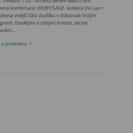
. Velikost 1 (S) - určená dětem věku 0-6m.
evná kombinace: IVORY/SAGE. kolekce De Lux =
pšená vnější část dudlíku s dokonale čistým
gnem, hladkými a oblými liniemi; skryté
vnění…
e o produktu