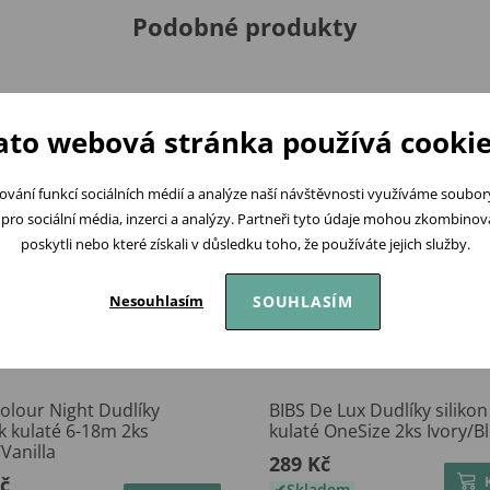
Podobné produkty
ato webová stránka používá cookie
ování funkcí sociálních médií a analýze naší návštěvnosti využíváme soubo
pro sociální média, inzerci a analýzy. Partneři tyto údaje mohou zkombinovat
poskytli nebo které získali v důsledku toho, že používáte jejich služby.
SOUHLASÍM
Nesouhlasím
olour Night Dudlíky
BIBS De Lux Dudlíky silikon
k kulaté 6-18m 2ks
kulaté OneSize 2ks Ivory/B
Vanilla
289 Kč
č
Skladem