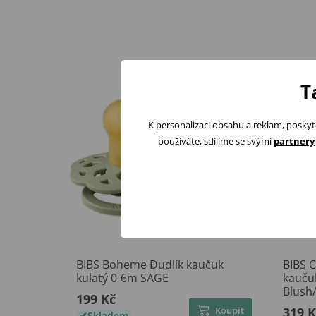
T
K personalizaci obsahu a reklam, poskyt
používáte, sdílíme se svými
partnery
BIBS Boheme Dudlík kaučuk
BIBS C
kulatý 0-6m SAGE
kauču
Blush/
199 Kč
Koupit
319 K
Skladem