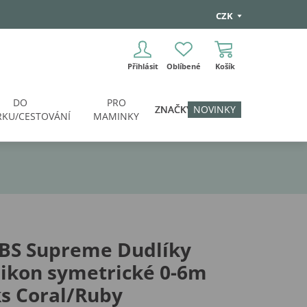
CZK
Přihlásit
Oblíbené
Košík
DO
PRO
ZNAČKY
NOVINKY
KU/CESTOVÁNÍ
MAMINKY
IBS Supreme Dudlíky
likon symetrické 0-6m
s Coral/Ruby