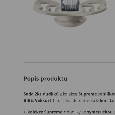
Popis produktu
Sada 2ks dudlíků
z kolekce
Supreme
se
silik
BIBS
.
Velikost 1
- určená dětem věku
0-6m
. Ba
kolekce Supreme
= dudlíky se
symetrickou
s