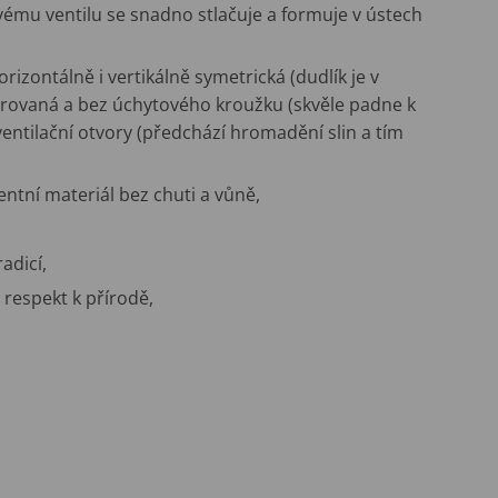
ovému ventilu se snadno stlačuje a formuje v ústech
orizontálně i vertikálně symetrická (dudlík je v
arovaná a bez úchytového kroužku (skvěle padne k
é ventilační otvory (předchází hromadění slin a tím
entní materiál bez chuti a vůně,
adicí,
respekt k přírodě,