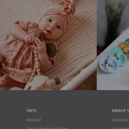
INFO
NÁKUP 
Kontakt
Doprava 
Často kladené dotazy
Jak uplat