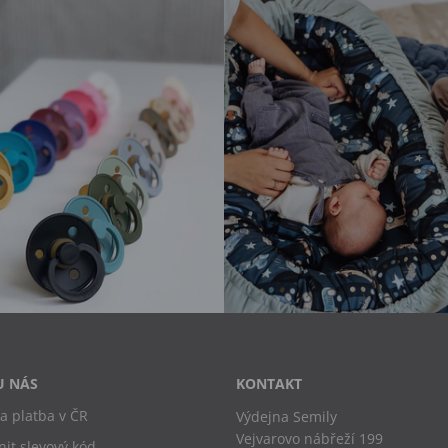
U NÁS
KONTAKT
a platba v ČR
Výdejna Semily
Vejvarovo nábřeží 199
nit slevový kód