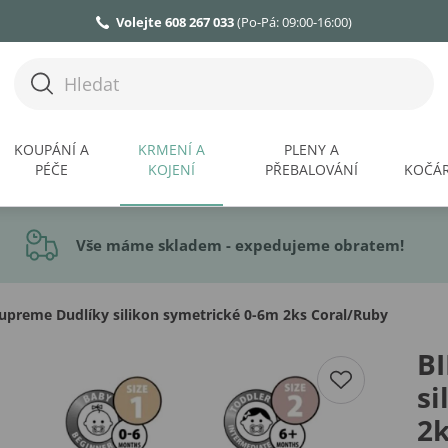
Volejte 608 267 033
(Po-Pá: 09:00-16:00)
KOUPÁNÍ A
KRMENÍ A
PLENY A
PÉČE
KOJENÍ
PŘEBALOVÁNÍ
KOČÁR
Vše máme skladem - expedujeme obratem!
upreme Dudlíky silikon symetrické 0-6m 2ks Coral/Ruby
B
si
2k