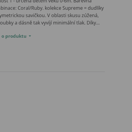
ikost 1 - určená dětem věku 0-6m. Barevná
binace: Coral/Ruby. kolekce Supreme = dudlíky
ymetrickou savičkou. V oblasti skusu zúžená,
oubky a dásně tak vyvíjí minimální tlak. Díky…
e o produktu