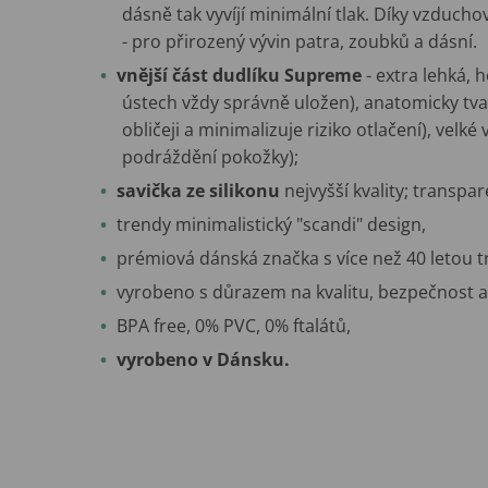
dásně tak vyvíjí minimální tlak. Díky vzduch
- pro přirozený vývin patra, zoubků a dásní.
vnější část dudlíku Supreme
- extra lehká, h
ústech vždy správně uložen), anatomicky tv
obličeji a minimalizuje riziko otlačení), velk
podráždění pokožky);
savička ze silikonu
nejvyšší kvality; transpar
trendy minimalistický "scandi" design,
prémiová dánská značka s více než 40 letou tr
vyrobeno s důrazem na kvalitu, bezpečnost a 
BPA free, 0% PVC, 0% ftalátů,
vyrobeno v Dánsku.