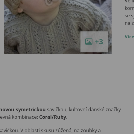
Vel
kom
se s
na z
Víc
+3
onovou symetrickou
savičkou, kultovní dánské značky
revná kombinace:
Coral/Ruby
.
avičkou. V oblasti skusu zúžená, na zoubky a