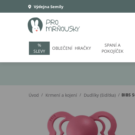
Výdejna Semily
%
SPANÍ A
OBLEČENÍ
HRAČKY
SLEVY
POKOJÍČEK
/
/
/
BIBS S
Úvod
Krmení a kojení
Dudlíky (šidítka)