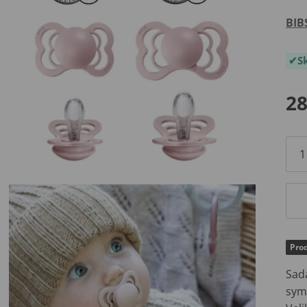
BIB
S
28
Prod
Sad
sym