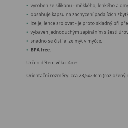
vyroben ze silikonu - měkkého, lehkého a om
obsahuje kapsu na zachycení padajících zbytků
lze jej lehce srolovat - je proto skladný při př
vybaven jednoduchým zapínáním s šesti úro
snadno se čistí a lze mýt v myčce,
BPA free
.
Určen dětem věku: 4m+.
Orientační rozměry: cca 28,5x23cm (rozložený na