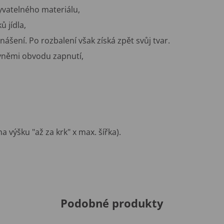
yvatelného materiálu,
 jídla,
enášení. Po rozbalení však získá zpět svůj tvar.
vněmi obvodu zapnutí,
 výšku "až za krk" x max. šířka).
Podobné produkty