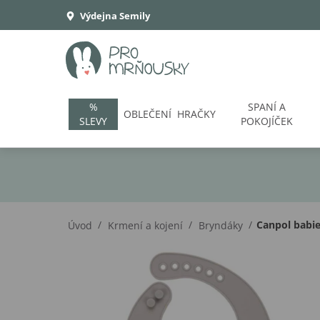
Výdejna Semily
%
SPANÍ A
OBLEČENÍ
HRAČKY
SLEVY
POKOJÍČEK
/
/
/
Canpol babie
Úvod
Krmení a kojení
Bryndáky