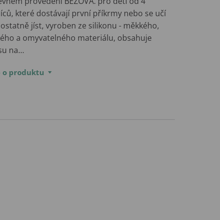
evném provedení BÉŽOVÁ. pro děti od 4
ců, které dostávají první příkrmy nebo se učí
statně jíst, vyroben ze silikonu - měkkého,
kého a omyvatelného materiálu, obsahuje
su na…
e o produktu