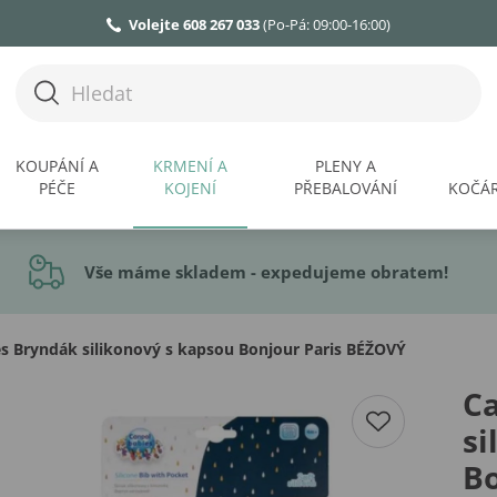
Volejte 608 267 033
(Po-Pá: 09:00-16:00)
KOUPÁNÍ A
KRMENÍ A
PLENY A
PÉČE
KOJENÍ
PŘEBALOVÁNÍ
KOČÁR
Vše máme skladem - expedujeme obratem!
s Bryndák silikonový s kapsou Bonjour Paris BÉŽOVÝ
C
si
Bo