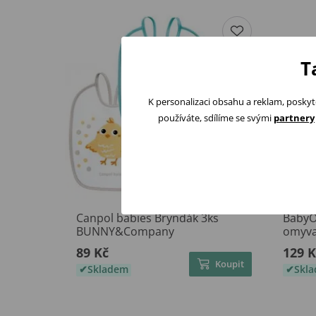
T
K personalizaci obsahu a reklam, poskyt
používáte, sdílíme se svými
partnery
Canpol babies Bryndák 3ks
BabyO
BUNNY&Company
omyva
89 Kč
129 K
Koupit
Skladem
Skl