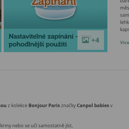
bar
měsí
samo
leh
kap
+4
Víc
sou
z kolekce
Bonjour Paris
značky
Canpol babies
v
říkrmy nebo se učí samostatně jíst,