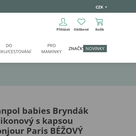
CZK
Přihlásit
Oblíbené
Košík
DO
PRO
ZNAČKY
NOVINKY
KU/CESTOVÁNÍ
MAMINKY
anpol babies Bryndák
likonový s kapsou
njour Paris BÉŽOVÝ