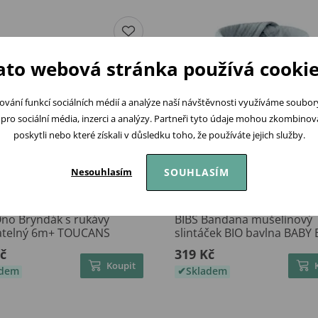
ato webová stránka používá cookie
ování funkcí sociálních médií a analýze naší návštěvnosti využíváme soubo
pro sociální média, inzerci a analýzy. Partneři tyto údaje mohou zkombinovat
poskytli nebo které získali v důsledku toho, že používáte jejich služby.
SOUHLASÍM
Nesouhlasím
no Bryndák s rukávy
BIBS Bandana mušelínový
telný 6m+ TOUCANS
slintáček BIO bavlna BABY
č
319 Kč
Koupit
adem
Skladem