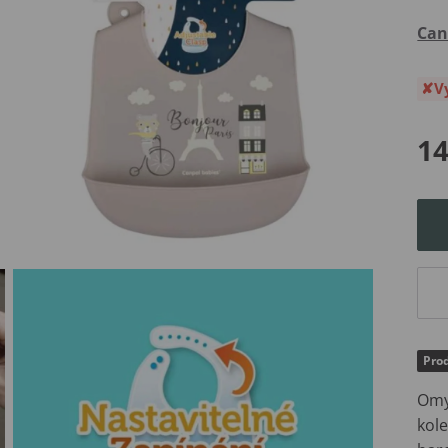
Can
V
14
Prod
Omy
kol