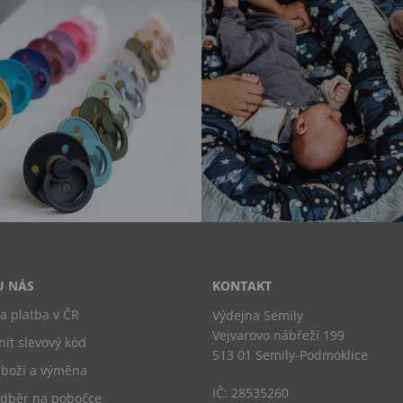
U NÁS
KONTAKT
a platba v ČR
Výdejna Semily
Vejvarovo nábřeží 199
nit slevový kód
513 01 Semily-Podmoklice
zboží a výměna
IČ: 28535260
odběr na pobočce