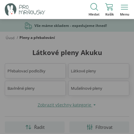
Hledat
Košík
Menu
Vše máme skladem - expedujeme ihned!
/
Pleny a přebalování
Úvod
Látkové pleny Akuku
Přebalovací podložky
Látkové pleny
Bavlněné pleny
Mušelínové pleny
Zobrazit všechny kategorie
Řadit
Filtrovat