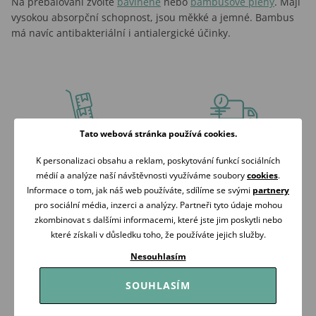
Na přebalování zvolte
bavlněné
nebo
bambusové pleny
. Mají
vysokou absorpční schopnost, jsou měkké a jemné. Bambus
má navíc antibakteriální i antialergické účinky.
Tato webová stránka používá cookies.
VŠE MÁME
ZÍTRA U VÁS
K personalizaci obsahu a reklam, poskytování funkcí sociálních
SKLADEM
DOMA
médií a analýze naší návštěvnosti využíváme soubory
cookies
.
Je-li otevřeno
Doprava zdarma nad
Informace o tom, jak náš web používáte, sdílíme se svými
partnery
expedujeme ihned
2 000 Kč
pro sociální média, inzerci a analýzy. Partneři tyto údaje mohou
zkombinovat s dalšími informacemi, které jste jim poskytli nebo
které získali v důsledku toho, že používáte jejich služby.
Nesouhlasím
SOUHLASÍM
RÁDI
OVĚŘENO