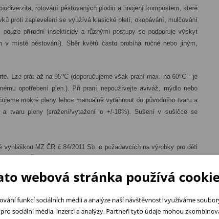
 biodiverzita, rotování pěstovaných plodin a hnojení kompostem, které
vků proti zaplevelení se využívá klasické pletí, okopávání, mulčování
 pouze přírodní insekticidy a různými postupy se podporuje výskyt
in v místě pěstování). Sběr květů často probíhá ručně nebo jiným,
o
o
te. Lze prát až na 95
C (doporučujeme však praní max. na 60
C - je
znému opotřebení plen.). Při praní nepoužívejte aviváž, mýdlo nebo
ručujeme mokré pleny lehce manuálně vytáhnout do původního tvaru a
 a tvaru pleny (sražení/vytažení o +/-10%). Sušení v sušičce se
é vyhláškou MZ ČR č.84/2011 Sb. o požadavcích na výrobky pro děti
ní značku Česká kvalita/Zaručená kvalita.
ato webová stránka používá cookie
ování funkcí sociálních médií a analýze naší návštěvnosti využíváme soubo
pro sociální média, inzerci a analýzy. Partneři tyto údaje mohou zkombinovat