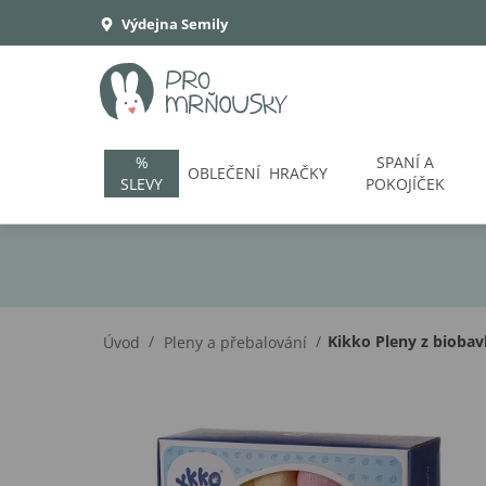
Výdejna Semily
%
SPANÍ A
OBLEČENÍ
HRAČKY
SLEVY
POKOJÍČEK
/
/
Kikko Pleny z biobavl
Úvod
Pleny a přebalování