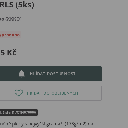
RLS (5ks)
ko (XKKO)
yprodáno
5 Kč
HLÍDAT DOSTUPNOST
PŘIDAT DO OBLÍBENÝCH
. číslo: KI/CTN070006
lněné pleny s nejvyšší gramáží (173g/m2) na