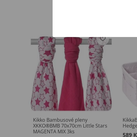
Kikko Bambusové pleny
Kikka
XKKO®BMB 70x70cm Little Stars
Hedge
MAGENTA MIX 3ks
589 K