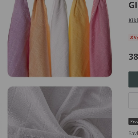
GI
Kik
V
38
Prod
Bav