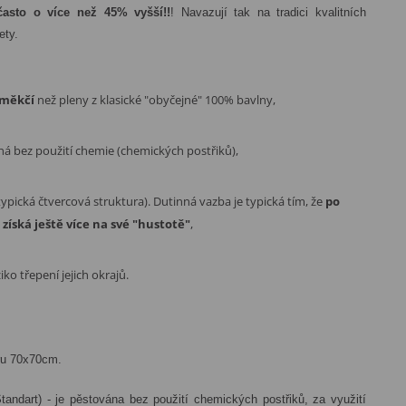
často o více než 45% vyšší!!
! Navazují tak na tradici kvalitních
ety.
 měkčí
než pleny z klasické "obyčejné" 100% bavlny,
ná bez použití chemie (chemických postřiků),
typická čtvercová struktura). Dutinná vazba je typická tím, že
po
získá ještě více na své "hustotě"
,
ko třepení jejich okrajů.
ru 70x70cm.
tandart) - je pěstována bez použití chemických postřiků, za využití