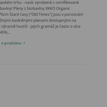
opském trhu - navíc vyrobené z certifikované
 bavlny! Pleny z biobavlny XKKO Organic
70cm Staré časy ("Old Times") jsou v porovnání
ěžnými bavlněnými plenami dostupnými na
 výrazně hustší - jejich gramáž je často o více
 45%…
e o produktu