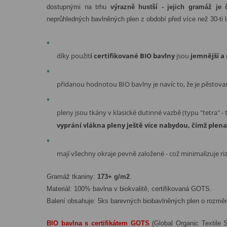
dostupnými na trhu
výrazně hustší - jejich gramáž je 
neprůhledných bavlněných plen z období před více než 30-ti l
díky použit
í certifikované BIO bavlny
jsou
jemnější a
přidanou hodnotou BIO bavlny je navíc to, že je pěstova
pleny jsou tkány v klasické dutinné vazbě (typu "tetra" - 
vyprání vlákna pleny ještě více nabydou, čímž plena 
mají všechny okraje pevně založené - což minimalizuje rizi
Gramáž tkaniny:
173+ g/m2
.
Materiál: 100% bavlna v biokvalitě, certifikovaná GOTS.
Balení obsahuje: 5ks barevných biobavlněných plen o rozmě
BIO bavlna s certifikátem GOTS
(Global Organic Textile S