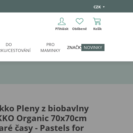
CZK
Přihlásit
Oblíbené
Košík
DO
PRO
ZNAČKY
NOVINKY
KU/CESTOVÁNÍ
MAMINKY
kko Pleny z biobavlny
KKO Organic 70x70cm
aré časy - Pastels for