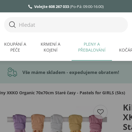
Volejte 608 267 033
(Po-Pá: 09:00-16:00)
KOUPÁNÍ A
KRMENÍ A
PLENY A
PÉČE
KOJENÍ
PŘEBALOVÁNÍ
KOČÁR
Vše máme skladem - expedujeme obratem!
ny XKKO Organic 70x70cm Staré časy - Pastels for GIRLS (5ks)
Ki
X
St