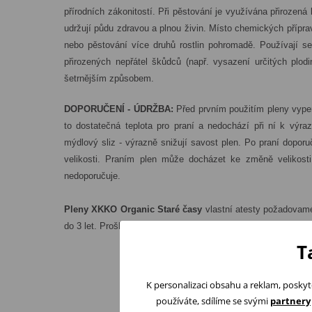
přírodních zákonitostí. Při pěstování je využívána přirozená
udržují půdu zdravou a plnou živin. Místo chemických přípra
nebo pěstování více druhů rostlin pohromadě. Používají se
přirozených nepřátel škůdců (např. vysazení určitých plod
šetrnějším způsobem.
DOPORUČENÍ - ÚDRŽBA:
Před prvním použitím pleny vyper
to dostatečná teplota pro praní a nedochází při ní k výra
mýdlový sliz - výrazně snižují savost plen. Po praní dopo
velikosti. Praním plen může docházet ke změně velikosti
nedoporučuje.
Pleny XKKO Organic Staré časy
vlastní atesty požadovam
do 3 let. Prošly navíc nadstandartními testy a
získaly jakost
T
K personalizaci obsahu a reklam, poskyt
používáte, sdílíme se svými
partnery