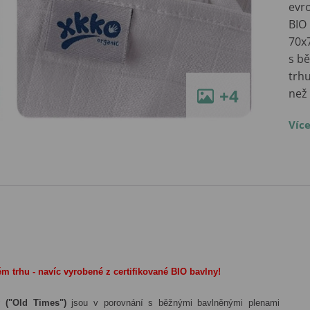
evr
BIO
70x
s b
trhu
+4
než
Víc
m trhu - navíc vyrobené z certifikované BIO bavlny!
 ("Old Times")
jsou v porovnání s běžnými bavlněnými plenami