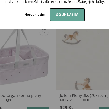
poskytli nebo které získali v důsledku toho, že používáte jejich služby.
Podobné produkty
SOUHLASÍM
Nesouhlasím
Boo Organizér na pleny
Jollein Pleny 3ks (70x70cm)
-Hugs
NOSTALGIC RIDE
č
329 Kč