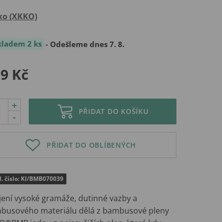
ko (XKKO)
kladem 2 ks
- Odešleme dnes 7. 8.
9 Kč
+
PŘIDAT DO KOŠÍKU
-
PŘIDAT DO OBLÍBENÝCH
. číslo: KI/BMB070039
jení vysoké gramáže, dutinné vazby a
busového materiálu dělá z bambusové pleny