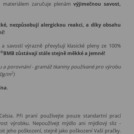
m materiálem zaručuje plenám
výjimečnou savost,
ké, nezpůsobují alergickou reakci, a díky obsahu
í!
í a savostí výrazně převyšují klasické pleny ze 100%
®
O
BMB zůstávají stále stejně měkké a jemné!
avu a porovnání - gramáž tkaniny používané pro výrobu
2
20g/m
)
lna.
elsia. Při praní používejte pouze standartní prací
vost výrobku. Nepoužívejt mýdlo ani mýdlový sliz -
t jeho poškození, stejně jako poškození Vaší pračky.