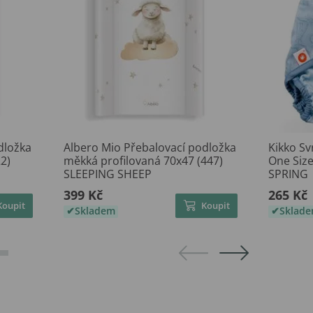
dložka
Albero Mio Přebalovací podložka
Kikko Sv
2)
měkká profilovaná 70x47 (447)
One Siz
SLEEPING SHEEP
SPRING
399 Kč
265 Kč
Koupit
Koupit
Skladem
Sklad