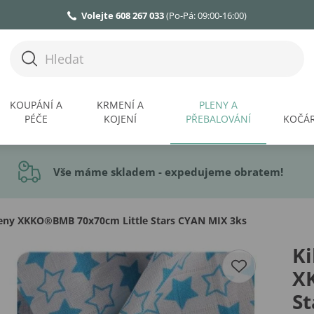
Volejte 608 267 033
(Po-Pá: 09:00-16:00)
KOUPÁNÍ A
KRMENÍ A
PLENY A
PÉČE
KOJENÍ
PŘEBALOVÁNÍ
KOČÁR
Vše máme skladem - expedujeme obratem!
ny XKKO®BMB 70x70cm Little Stars CYAN MIX 3ks
K
X
St