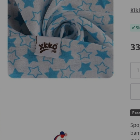
Kik
S
33
Prod
Spo
bam