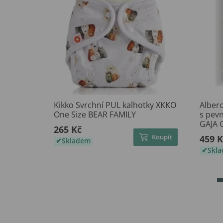
Kikko Svrchní PUL kalhotky XKKO
Alber
One Size BEAR FAMILY
s pev
GAJA 
265 Kč
Koupit
459 K
Skladem
Skl