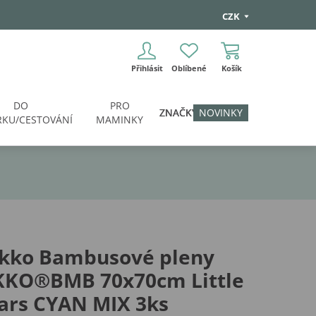
CZK
Přihlásit
Oblíbené
Košík
DO
PRO
ZNAČKY
NOVINKY
KU/CESTOVÁNÍ
MAMINKY
ikko Bambusové pleny
KKO®BMB 70x70cm Little
ars CYAN MIX 3ks