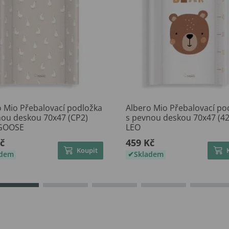
o Mio Přebalovací podložka
Albero Mio Přebalovací po
nou deskou 70x47 (CP2)
s pevnou deskou 70x47 (42
GOOSE
LEO
č
459 Kč
Koupit
adem
Skladem