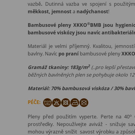
vazbě
.
Dutinná vazba ve spojení s použitý
měkkost, jemnost
a
nadýchanost
!
®
Bambusové pleny XKKO
BMB jsou hygienic
bambusové viskózy jsou navíc antibakteriáln
Materiál je velmi příjemný. Kvalitou, jemnost
bavlny. Navíc
po praní
bambusové pleny
XKK
2
Gramáž tkaniny: 183g/m
(..pro lepší přest
běžných bavlněných plen se pohybuje okolo 1
Materiál: 70% bambusová viskóza / 30% bav
PÉČE:
o
Pleny před použitím vyperte. Perte na 40
C
prostředky. Nepoužívejte aviváž - snižuje sa
mohou výrazně snížit savost výrobku a způsobi