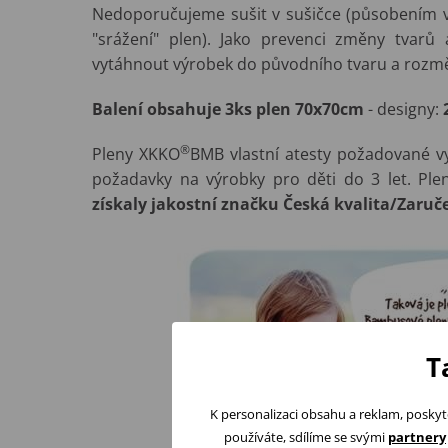
Nedoporučujeme sušit v sušičce (působením v
"srážení" plen). Jako prevenci změny tvar
vytáhnout výrobek do původního tvaru a rozm
Balení obsahuje 3ks plen
70x70cm
- designy:
®
Pleny XKKO
BMB vlastní atesty požadované vy
požadavky na výrobky pro děti do 3 let. Pl
získaly jakostní značku Česká kvalita/Zaruč
T
K personalizaci obsahu a reklam, poskyt
používáte, sdílíme se svými
partnery