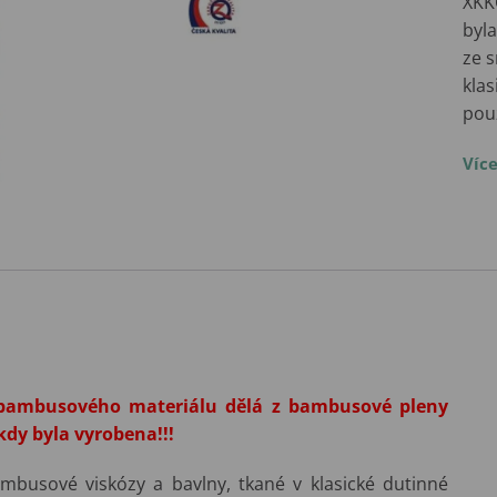
XKK
byl
ze 
klas
pou
Víc
 bambusového materiálu dělá z bambusové pleny
kdy byla vyrobena!!!
mbusové viskózy a bavlny,
tkané v klasické dutinné