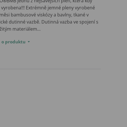
O®BMB jednu z nejsavějších plen, která kdy
a vyrobena!!! Extrémně jemné pleny vyrobené
směsi bambusové viskózy a bavlny, tkané v
ické dutinné vazbě. Dutinná vazba ve spojení s
žitým materiálem…
e o produktu