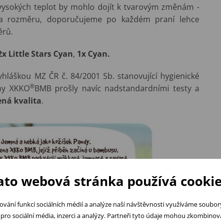
ysokých teplot by mohlo dojít k tvarovým změnám -
ů a rozměru, doporučujeme po každém praní lehce
ěrů.
2x Little Stars Cyan
,
1x Cyan.
hláškou MZ ČR č. 84/2001 Sb. stanovující hygienické
®
eny XKKO
BMB prošly navíc nadstandardními testy a
ená kvalita
.
ato webová stránka používá cookie
ování funkcí sociálních médií a analýze naší návštěvnosti využíváme soubo
pro sociální média, inzerci a analýzy. Partneři tyto údaje mohou zkombinovat