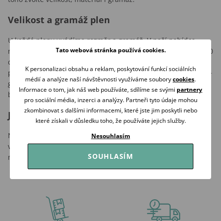
Velikost a gramáž plen
U každé pleny uvádíme rozměr a gramáž. V naší nabídce
Tato webová stránka používá cookies.
najdete jak klasické čtvercovky o rozměru 70 × 70 cm a 80 × 80
cm, tak i velké
multifunkční pleny
. Pokud budete používat
K personalizaci obsahu a reklam, poskytování funkcí sociálních
plenu jako absorpční materiál, sáhněte po vyšší gramáži 173+
médií a analýze naší návštěvnosti využíváme soubory
cookies
.
gr./m2. Naopak na otírání, sušení či koupání miminka vám
Informace o tom, jak náš web používáte, sdílíme se svými
partnery
bude stačit gramáž nižší.
pro sociální média, inzerci a analýzy. Partneři tyto údaje mohou
zkombinovat s dalšími informacemi, které jste jim poskytli nebo
Jaké pleny na přebalování
které získali v důsledku toho, že používáte jejich služby.
Na přebalování zvolte
bavlněné
nebo
bambusové pleny
. Mají
Nesouhlasím
vysokou absorpční schopnost, jsou měkké a jemné. Bambus
SOUHLASÍM
má navíc antibakteriální i antialergické účinky.