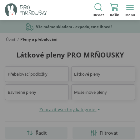
Hledat
Košík
Menu
Vše máme skladem - expedujeme ihned!
/
Pleny a přebalování
Úvod
Látkové pleny PRO MRŇOUSKY
Přebalovací podložky
Látkové pleny
Bavlněné pleny
Mušelínové pleny
Zobrazit všechny kategorie
Řadit
Filtrovat