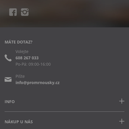
MÁTE DOTAZ?
Volejte
608 267 033
Po-Pá: 09:00-16:00
Pište
info@promrnousky.cz
INFO
Kontakt
NÁKUP U NÁS
Často kladené dotazy