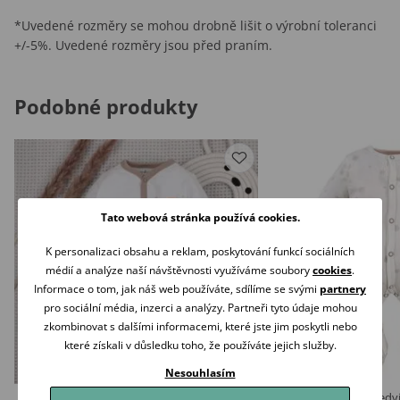
*Uvedené rozměry se mohou drobně lišit o výrobní toleranci
+/-5%. Uvedené rozměry jsou před praním.
Podobné produkty
Tato webová stránka používá cookies.
K personalizaci obsahu a reklam, poskytování funkcí sociálních
médií a analýze naší návštěvnosti využíváme soubory
cookies
.
Informace o tom, jak náš web používáte, sdílíme se svými
partnery
pro sociální média, inzerci a analýzy. Partneři tyto údaje mohou
zkombinovat s dalšími informacemi, které jste jim poskytli nebo
které získali v důsledku toho, že používáte jejich služby.
Nesouhlasím
NINI Overal Méďa Pilot SMETANOVÝ
Eevi Overal Petite Me