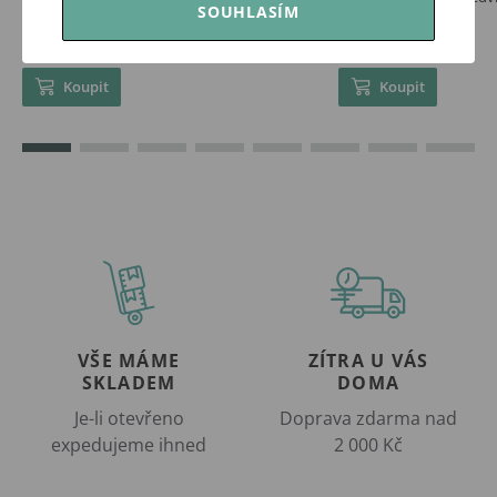
SOUHLASÍM
329 Kč
269 Kč
Skladem
Skladem
Koupit
Koupit
VŠE MÁME
ZÍTRA U VÁS
SKLADEM
DOMA
Je-li otevřeno
Doprava zdarma nad
expedujeme ihned
2 000 Kč