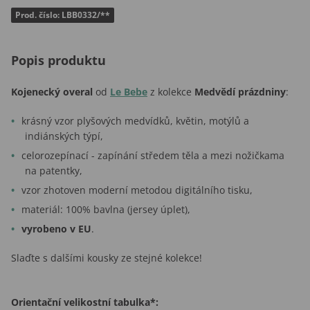
Prod. číslo: LBB0332/**
Popis produktu
Kojenecký overal
od
Le Bebe
z kolekce
Medvědí prázdniny
:
krásný vzor plyšových medvídků, květin, motýlů a
indiánských týpí,
celorozepínací - zapínání středem těla a mezi nožičkama
na patentky,
vzor zhotoven moderní metodou digitálního tisku,
materiál: 100% bavlna (jersey úplet),
vyrobeno v EU
.
Slaďte s dalšími kousky ze stejné kolekce!
Orientační velikostní tabulka*: