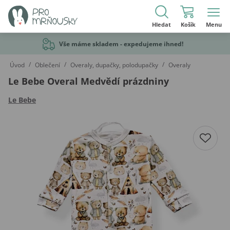
Hledat
Košík
Menu
Vše máme skladem - expedujeme ihned!
/
/
/
Úvod
Oblečení
Overaly, dupačky, polodupačky
Overaly
Le Bebe Overal Medvědí prázdniny
Le Bebe