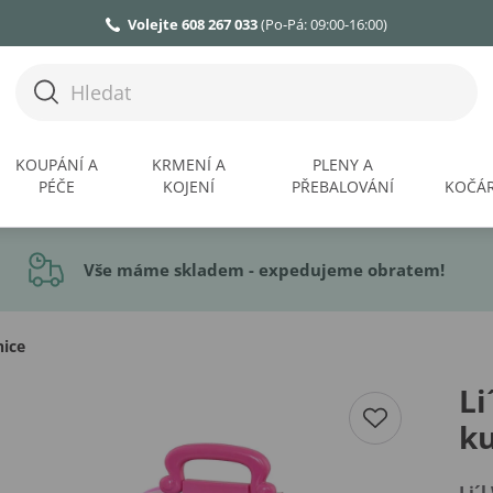
Volejte 608 267 033
(Po-Pá: 09:00-16:00)
KOUPÁNÍ A
KRMENÍ A
PLENY A
PÉČE
KOJENÍ
PŘEBALOVÁNÍ
KOČÁR
Vše máme skladem - expedujeme obratem!
nice
Li
ku
Li´