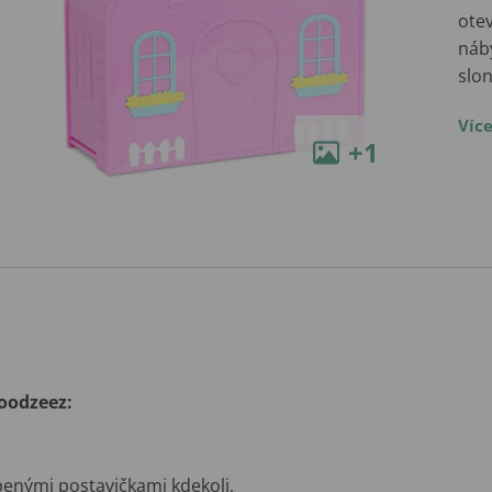
ote
náb
slon
Víc
+1
Woodzeez:
benými postavičkami kdekoli,