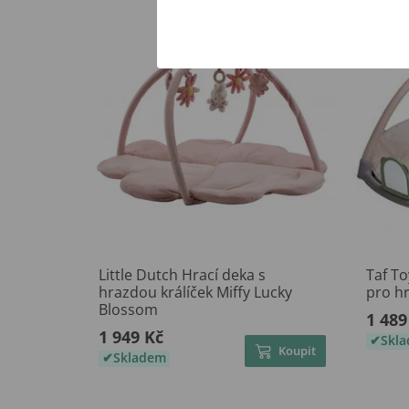
Little Dutch Hrací deka s
Taf To
hrazdou králíček Miffy Lucky
pro hr
Blossom
1 489
1 949 Kč
Skl
Koupit
Skladem