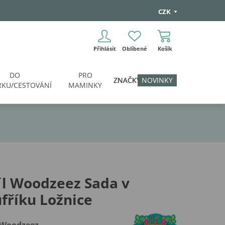
CZK
Přihlásit
Oblíbené
Košík
DO
PRO
ZNAČKY
NOVINKY
KU/CESTOVÁNÍ
MAMINKY
´l Woodzeez Sada v
fříku Ložnice
l Woodzeez