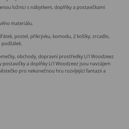
venou ložnici s nábytkem, doplňky a postavičkami
vého materiálu.
ířátek, postel, přikrývku, komodu, 2 košíky, zrcadlo,
a podšálek.
domečky, obchody, dopravní prostředky Li'l Woodzeez
ny postavičky a doplňky Li'l Woodzeez jsou navzájem
ěstečko pro nekonečnou hru rozvíjející fantazii a