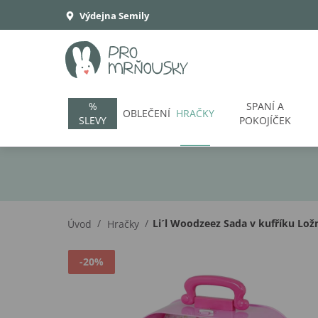
Výdejna Semily
%
SPANÍ A
OBLEČENÍ
HRAČKY
SLEVY
POKOJÍČEK
/
/
Li´l Woodzeez Sada v kufříku Lož
Úvod
Hračky
-20%