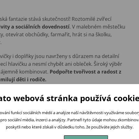
ská fantazie stává skutečností! Roztomilé zvířecí
ivity a sociálních dovedností
. V malebném městečku
otevírat obchůdky, farmařit, hrát si na školku,
y.
avičky i doplňky jsou navrženy s důrazem na detailní
čecí hlavičku a nesmí chybět ani obleček. Široký výběr
 vzájemně kombinovat.
Podpořte tvořivost a radost z
ilují děti i rodiče.
ato webová stránka používá cookie
ování funkcí sociálních médií a analýze naší návštěvnosti využíváme soubo
pro sociální média, inzerci a analýzy. Partneři tyto údaje mohou zkombinovat
Podobné produkty
poskytli nebo které získali v důsledku toho, že používáte jejich služby.