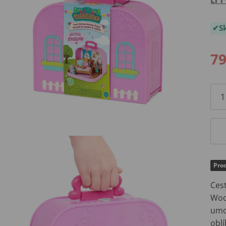
S
79
Pro
Cest
Woo
umo
oblí