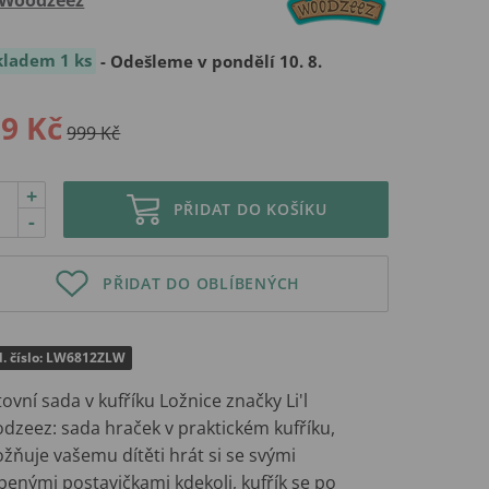
kladem 1 ks
- Odešleme v pondělí 10. 8.
9 Kč
999 Kč
+
PŘIDAT DO KOŠÍKU
-
PŘIDAT DO OBLÍBENÝCH
d. číslo: LW6812ZLW
ovní sada v kufříku Ložnice značky Li'l
dzeez: sada hraček v praktickém kufříku,
žňuje vašemu dítěti hrát si se svými
benými postavičkami kdekoli, kufřík se po