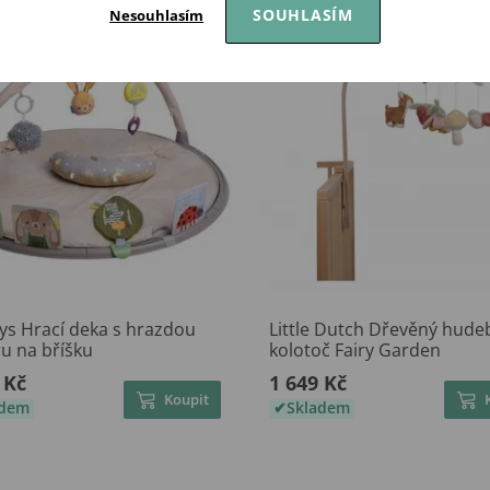
SOUHLASÍM
Nesouhlasím
ys Hrací deka s hrazdou
Little Dutch Dřevěný hude
u na bříšku
kolotoč Fairy Garden
 Kč
1 649 Kč
Koupit
adem
Skladem