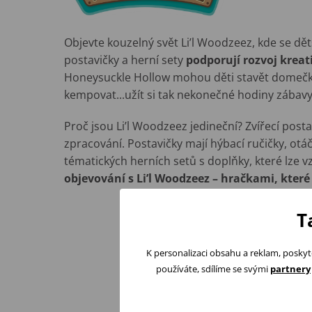
Objevte kouzelný svět Li’l Woodzeez, kde se dět
postavičky a herní sety
podporují rozvoj kreat
Honeysuckle Hollow mohou děti stavět domečky, 
kempovat...užít si tak nekonečné hodiny zábav
Proč jsou Li’l Woodzeez jedineční? Zvířecí post
zpracování. Postavičky mají hýbací ručičky, otá
tématických herních setů s doplňky, které lze
objevování s Li’l Woodzeez – hračkami, které m
T
K personalizaci obsahu a reklam, poskyt
používáte, sdílíme se svými
partnery