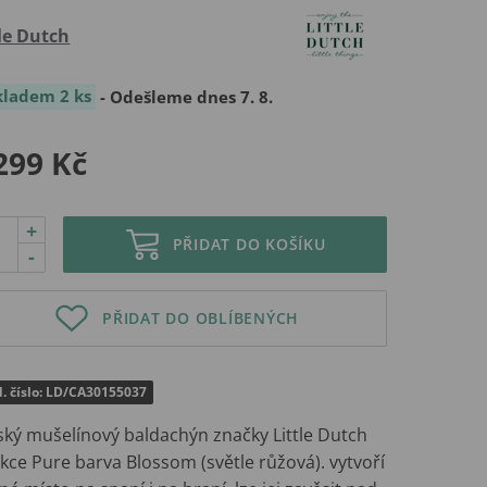
tle Dutch
kladem 2 ks
- Odešleme dnes 7. 8.
299 Kč
+
PŘIDAT DO KOŠÍKU
-
PŘIDAT DO OBLÍBENÝCH
. číslo: LD/CA30155037
ský mušelínový baldachýn značky Little Dutch
kce Pure barva Blossom (světle růžová). vytvoří