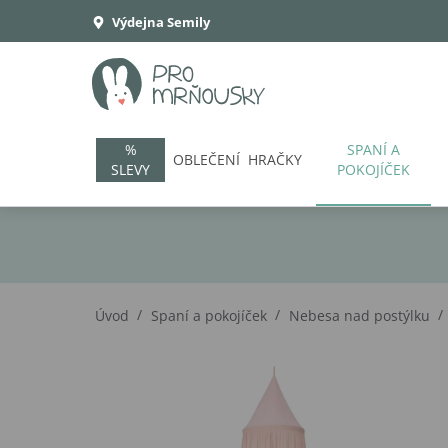
Výdejna Semily
%
SPANÍ A
OBLEČENÍ
HRAČKY
SLEVY
POKOJÍČEK
/
/
/
Úvod
Spaní a pokojíček
Nebesa nad postýlku