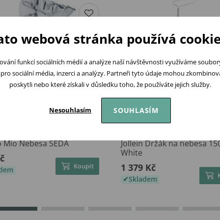
ato webová stránka používá cookie
ování funkcí sociálních médií a analýze naší návštěvnosti využíváme soubo
pro sociální média, inzerci a analýzy. Partneři tyto údaje mohou zkombinovat
poskytli nebo které získali v důsledku toho, že používáte jejich služby.
SOUHLASÍM
Nesouhlasím
o Mio Nebesa ŠEDÁ
Jollein Držák na nebesa 1
White
č
Koupit
1 379 Kč
adem
Skladem