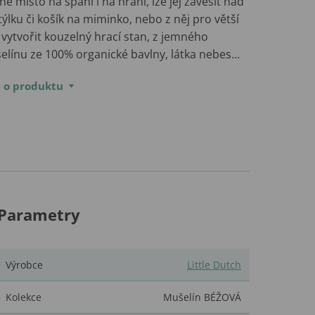
né místo na spaní i na hraní, lze jej zavěsit nad
ýlku či košík na miminko, nebo z něj pro větší
 vytvořit kouzelný hrací stan, z jemného
elínu ze 100% organické bavlny, látka nebes…
e o produktu
Parametry
Výrobce
Little Dutch
Kolekce
Mušelín BÉŽOVÁ