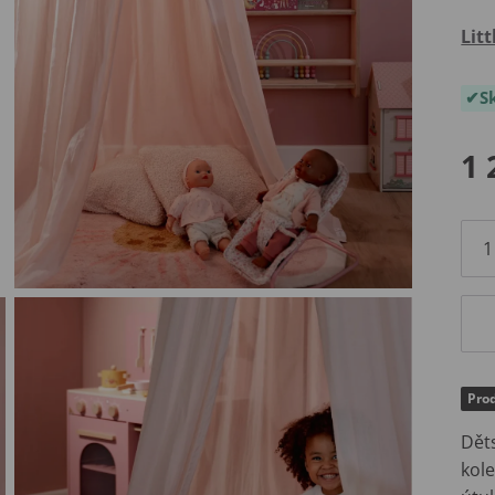
Lit
S
1 
Prod
Dět
kole