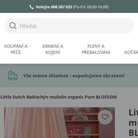
Volejte 608 267 033
(Po-Pá: 09:00-16:00)
KOUPÁNÍ A
KRMENÍ A
PLENY A
PÉČE
KOJENÍ
PŘEBALOVÁNÍ
KOČÁR
Vše máme skladem - expedujeme obratem!
Little Dutch Baldachýn mušelín organic Pure BLOSSOM
Li
mu
B