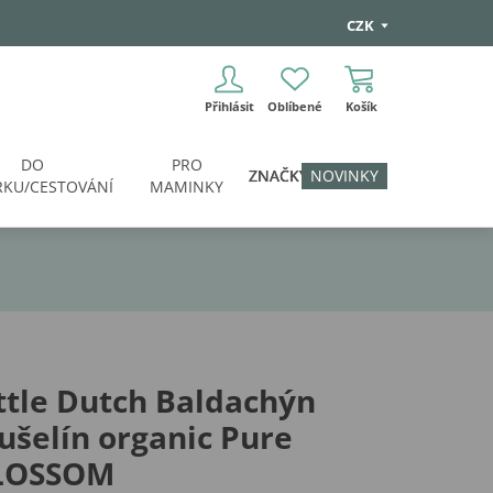
CZK
Přihlásit
Oblíbené
Košík
DO
PRO
ZNAČKY
NOVINKY
KU/CESTOVÁNÍ
MAMINKY
ttle Dutch Baldachýn
šelín organic Pure
LOSSOM