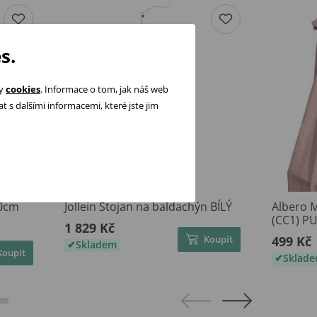
s.
ry
cookies
. Informace o tom, jak náš web
 s dalšími informacemi, které jste jim
50cm
Jollein Stojan na baldachýn BÍLÝ
Albero 
(CC1) 
1 829 Kč
Koupit
499 Kč
Skladem
Koupit
Sklad