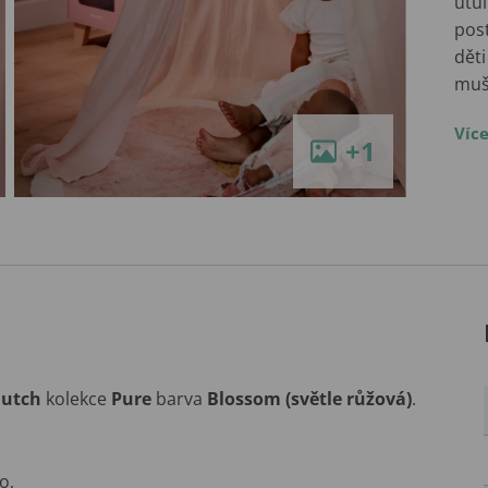
útul
post
děti
muš
Víc
+1
Dutch
kolekce
Pure
barva
Blossom (světle růžová)
.
o,