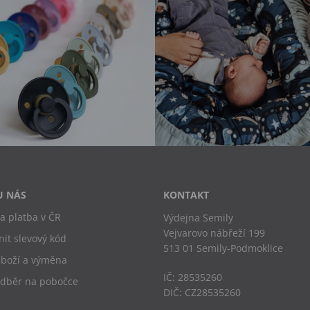
U NÁS
KONTAKT
a platba v ČR
Výdejna Semily
Vejvarovo nábřeží 199
nit slevový kód
513 01 Semily-Podmoklice
zboží a výměna
IČ: 28535260
odběr na pobočce
DIČ: CZ28535260