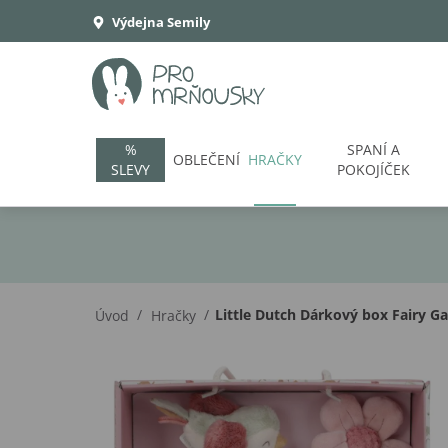
Výdejna Semily
%
SPANÍ A
OBLEČENÍ
HRAČKY
SLEVY
POKOJÍČEK
/
/
Little Dutch Dárkový box Fairy G
Úvod
Hračky