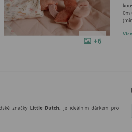
kou
0m+.
(mí
Víc
+6
dské značky
Little Dutch
,
je ideálním dárkem pro