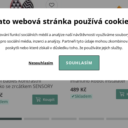
ato webová stránka používá cookie
ování funkcí sociálních médií a analýze naší návštěvnosti využíváme soubo
pro sociální média, inzerci a analýzy. Partneři tyto údaje mohou zkombinovat
poskytli nebo které získali v důsledku toho, že používáte jejich služby.
SOUHLASÍM
Nesouhlasím
l babies Kontrastní
Infantino Robot instalatér
tko se zrcátkem SENSORY
489 Kč
č
Skladem
Koupit
adem