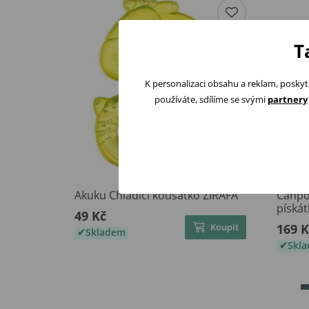
T
K personalizaci obsahu a reklam, poskyt
používáte, sdílíme se svými
partnery
Akuku Chladící kousátko ŽIRAFA
Canpo
píská
49 Kč
Koupit
169 K
Skladem
Skl