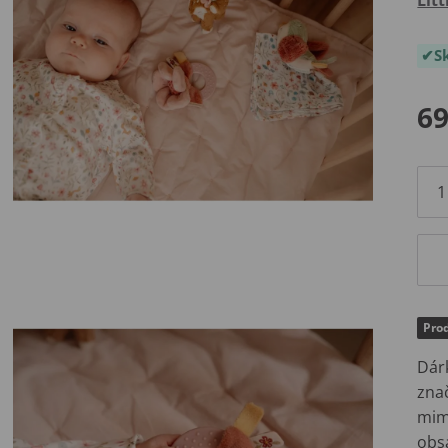
S
69
Prod
Dár
znač
mimi
obsa