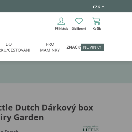
CZK
Přihlásit
Oblíbené
Košík
DO
PRO
ZNAČKY
NOVINKY
KU/CESTOVÁNÍ
MAMINKY
ttle Dutch Dárkový box
iry Garden
tle Dutch