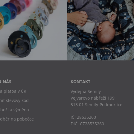
U NÁS
KONTAKT
a platba v ČR
Výdejna Semily
Vejvarovo nábřeží 199
nit slevový kód
513 01 Semily-Podmoklice
zboží a výměna
IČ: 28535260
odběr na pobočce
DIČ: CZ28535260