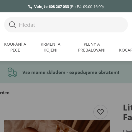
Volejte 608 267 033
(Po-Pá: 09:00-16:00)
KOUPÁNÍ A
KRMENÍ A
PLENY A
PÉČE
KOJENÍ
PŘEBALOVÁNÍ
KOČÁR
Vše máme skladem - expedujeme obratem!
arden
Li
Fa
Lit