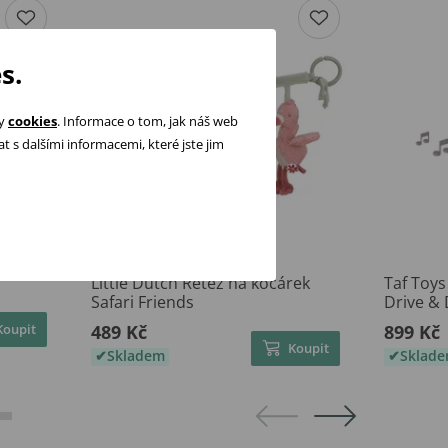
s.
ry
cookies
. Informace o tom, jak náš web
 s dalšími informacemi, které jste jim
Little Dutch Řetěz na kočárek
Taf Toys
Safari Friends
Drive & 
Koupit
489 Kč
899 Kč
Koupit
Skladem
Sklad