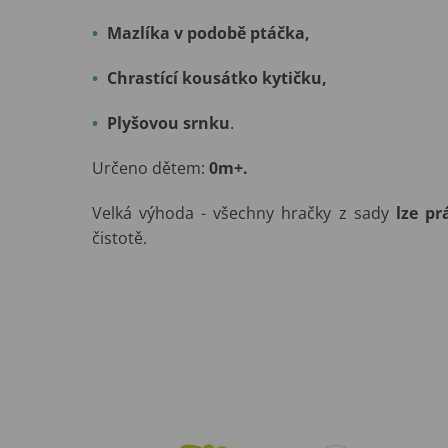
Mazlíka v podobě ptáčka,
Chrastící kousátko kytičku,
Plyšovou srnku
.
Určeno dětem:
0m+.
Velká výhoda - všechny hračky z sady
lze pr
čistotě.