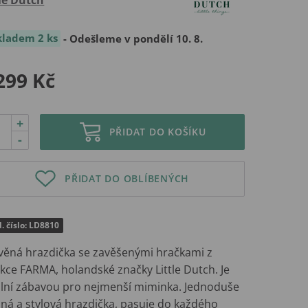
kladem 2 ks
- Odešleme v pondělí 10. 8.
299 Kč
+
PŘIDAT DO KOŠÍKU
-
PŘIDAT DO OBLÍBENÝCH
. číslo: LD8810
věná hrazdička se zavěšenými hračkami z
kce FARMA, holandské značky Little Dutch. Je
ální zábavou pro nejmenší miminka. Jednoduše
sná a stylová hrazdička, pasuje do každého