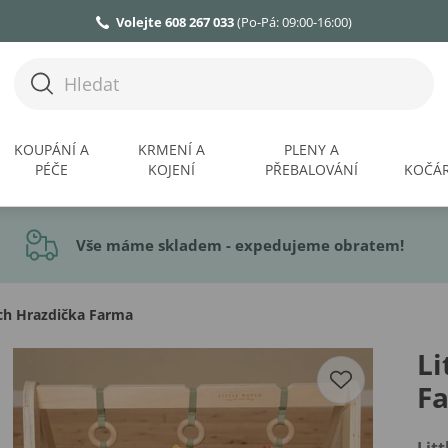
Volejte 608 267 033
(Po-Pá: 09:00-16:00)
KOUPÁNÍ A
KRMENÍ A
PLENY A
PÉČE
KOJENÍ
PŘEBALOVÁNÍ
KOČÁR
Vše máme skladem - expedujeme obratem!
tch Hrazdička Farma
Li
F
Lit