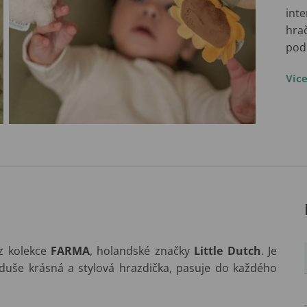
inte
hra
pod
Víc
z kolekce
FARMA
, holandské značky
Little Dutch
. Je
duše krásná a stylová hrazdička, pasuje do každého