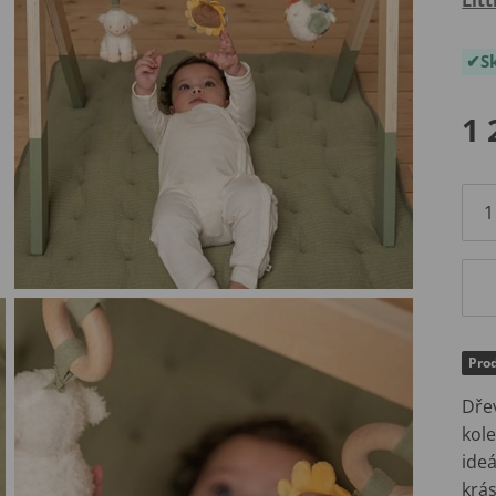
S
1 
Prod
Dře
kole
ide
krá