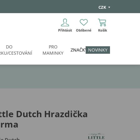
CZK
Přihlásit
Oblíbené
Košík
DO
PRO
ZNAČKY
NOVINKY
KU/CESTOVÁNÍ
MAMINKY
ttle Dutch Hrazdička
arma
tle Dutch