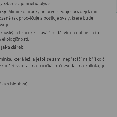
 vyrobené z jemného plyše,
iky
. Miminko hračky nejprve sleduje, později k nim
ozeně tak procvičuje a posiluje svaly, které bude
voji,
kovských hraček získává čím dál víc na oblibě - a to
 ekologičnosti.
i jako dárek!
inka, která leží a ještě se sami nepřetáčí na bříško či
koušet vzpírat na ručičkách či zvedat na kolínka, je
ška x hloubka)