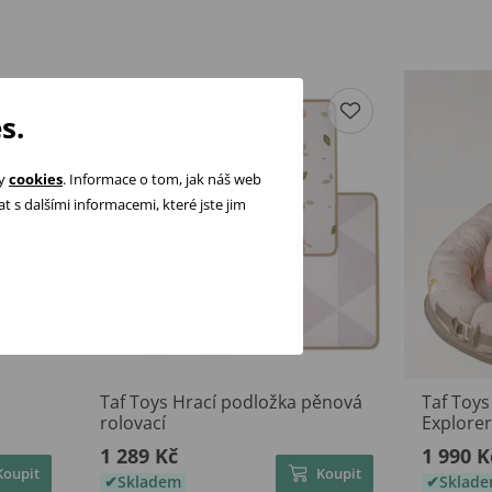
s.
ry
cookies
. Informace o tom, jak náš web
 s dalšími informacemi, které jste jim
Taf Toys Hrací podložka pěnová
Taf Toys
rolovací
Explorer
1 289 Kč
1 990 K
Koupit
Koupit
Skladem
Sklad