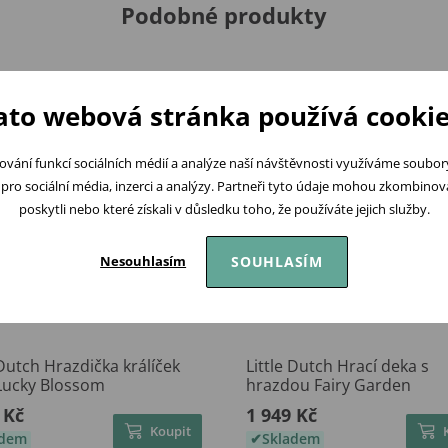
Podobné produkty
ato webová stránka používá cookie
ování funkcí sociálních médií a analýze naší návštěvnosti využíváme soubo
pro sociální média, inzerci a analýzy. Partneři tyto údaje mohou zkombinovat
poskytli nebo které získali v důsledku toho, že používáte jejich služby.
SOUHLASÍM
Nesouhlasím
 Dutch Hrazdička králíček
Little Dutch Hrací deka s
 Lucky Blossom
hrazdou Fairy Garden
 Kč
1 949 Kč
Koupit
adem
Skladem