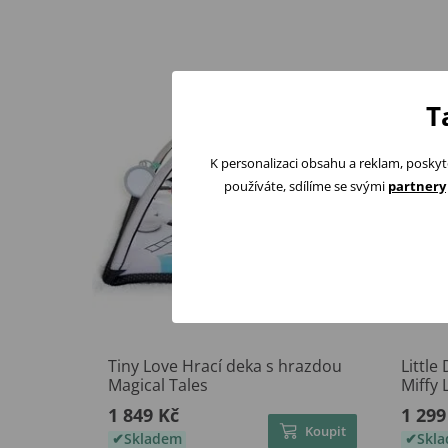
T
K personalizaci obsahu a reklam, poskyt
používáte, sdílíme se svými
partnery
Tiny Love Hrací deka s hrazdou
Little
Magical Tales
Miffy
1 849 Kč
1 299
Koupit
Skladem
Skl