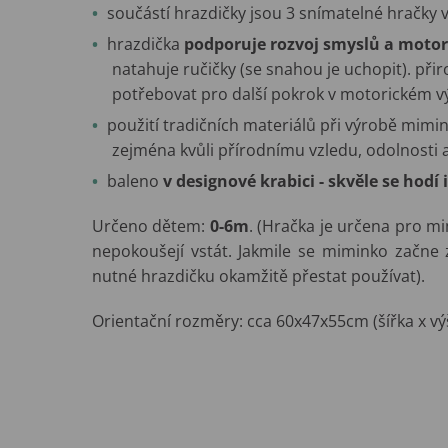
součástí hrazdičky jsou 3 snímatelné hračky
hrazdička
podporuje rozvoj smyslů a motor
natahuje ručičky (se snahou je uchopit). přir
potřebovat pro další pokrok v motorickém vý
použití tradičních materiálů při výrobě mimin
zejména kvůli přírodnímu vzledu, odolnosti a
baleno
v designové krabici
- skvěle se hodí 
Určeno dětem:
0-6m
. (Hračka je určena pro mim
nepokoušejí vstát. Jakmile se miminko začne z
nutné hrazdičku okamžitě přestat používat).
Orientační rozměry: cca 60x47x55cm (šířka x vý