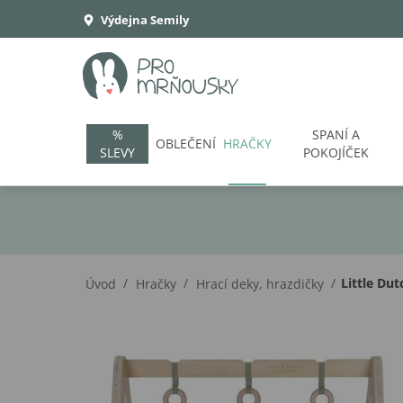
Výdejna Semily
%
SPANÍ A
OBLEČENÍ
HRAČKY
SLEVY
POKOJÍČEK
/
/
/
Little Du
Úvod
Hračky
Hrací deky, hrazdičky