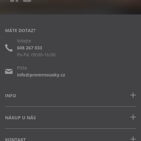
MÁTE DOTAZ?
Volejte
608 267 033
Po-Pá: 09:00-16:00
Pište
info@promrnousky.cz
INFO
Kontakt
NÁKUP U NÁS
Často kladené dotazy
Obchodní podmínky
Doprava a platba v ČR
Ochrana osobních údajů
KONTAKT