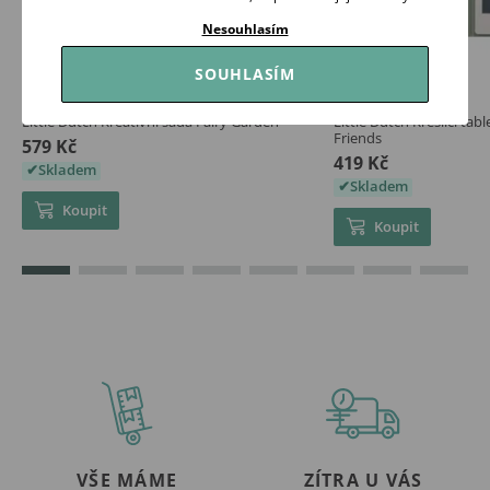
Nesouhlasím
SOUHLASÍM
Little Dutch Kreativní sada Fairy Garden
Little Dutch Kreslicí tab
Friends
579 Kč
419 Kč
Skladem
Skladem
Koupit
Koupit
VŠE MÁME
ZÍTRA U VÁS