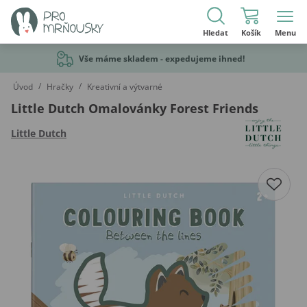
Hledat
Košík
Menu
Vše máme skladem - expedujeme ihned!
/
/
Úvod
Hračky
Kreativní a výtvarné
Little Dutch Omalovánky Forest Friends
Little Dutch