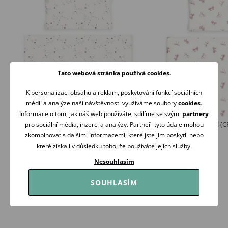
Tato webová stránka používá cookies.
K personalizaci obsahu a reklam, poskytování funkcí sociálních
médií a analýze naší návštěvnosti využíváme soubory
cookies
.
Informace o tom, jak náš web používáte, sdílíme se svými
partnery
Albero Mio Povlečení (CP8) STARDUST
Albero Mio Povlečení 
pro sociální média, inzerci a analýzy. Partneři tyto údaje mohou
719 Kč
719 Kč
zkombinovat s dalšími informacemi, které jste jim poskytli nebo
které získali v důsledku toho, že používáte jejich služby.
Skladem
Skladem
Nesouhlasím
Koupit
Koupit
SOUHLASÍM