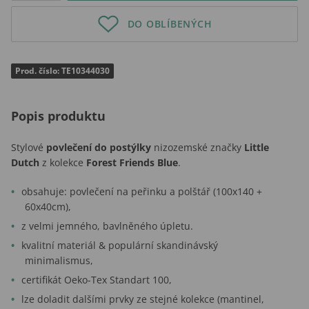
DO OBLÍBENÝCH
Prod. číslo: TE10344030
Popis produktu
Stylové
povlečení do postýlky
nizozemské značky
Little
Dutch
z kolekce
Forest Friends Blue
.
obsahuje: povlečení na peřinku a polštář (100x140 +
60x40cm),
z velmi jemného, bavlněného úpletu.
kvalitní materiál & populární skandinávský
minimalismus,
certifikát Oeko-Tex Standart 100,
lze doladit dalšími prvky ze stejné kolekce (mantinel,