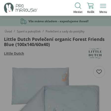
Hledat
Košík
Menu
Vše máme skladem - expedujeme ihned!
/
/
Úvod
Spaní a pokojíček
Povlečení a sady do postýlky
Little Dutch Povlečení organic Forest Friends
Blue (100x140/60x40)
Little Dutch