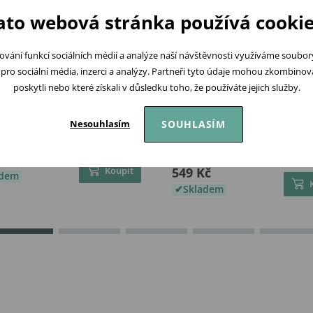
ato webová stránka používá cookie
ování funkcí sociálních médií a analýze naší návštěvnosti využíváme soubo
pro sociální média, inzerci a analýzy. Partneři tyto údaje mohou zkombinovat
poskytli nebo které získali v důsledku toho, že používáte jejich služby.
SOUHLASÍM
Nesouhlasím
 Box Stimulace smyslového
Little Dutch
ní pro děti 12m+
Pyramida/nasazovací krou
Fairy Garden
 Kč
Koupit
549 Kč
adem
Skladem