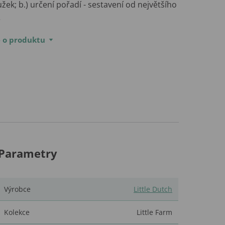
žek; b.) určení pořadí - sestavení od největšího
…
e o produktu
Parametry
Výrobce
Little Dutch
Kolekce
Little Farm