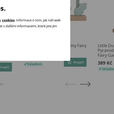
s.
ry
cookies
. Informace o tom, jak náš web
 s dalšími informacemi, které jste jim
Little Dutch Skládací květiny Fairy
Little D
žky
Garden
Pyramid
Fairy G
389 Kč
Koupit
389 Kč
Skladem
Koupit
Sklad