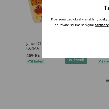
T
K personalizaci obsahu a reklam, poskyt
používáte, sdílíme se svými
partnery
Janod Chunky vkládací puzzle
Janod
FARMA
vnímá
469 Kč
1 289
Koupit
Skladem
Skl