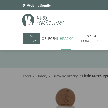
Výdejna Semily
%
SPANÍ A
OBLEČENÍ
HRAČKY
SLEVY
POKOJÍČEK
/
/
/
Little Dutch P
Úvod
Hračky
Dřevěné hračky