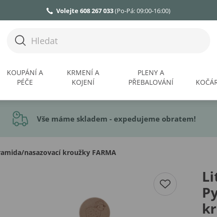
Volejte 608 267 033
(Po-Pá: 09:00-16:00)
KOUPÁNÍ A
KRMENÍ A
PLENY A
PÉČE
KOJENÍ
PŘEBALOVÁNÍ
KOČÁR
Vše máme skladem - expedujeme obratem!
yramida/nasazovací kroužky FARMA
Li
P
k