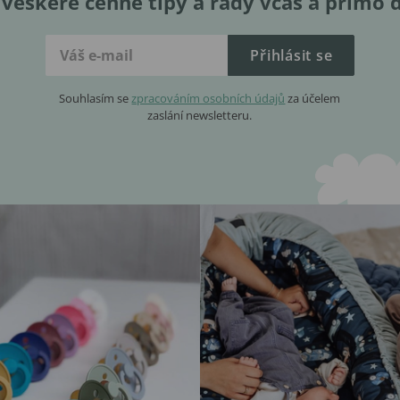
veškeré cenné tipy a rady včas a přímo 
Přihlásit se
Souhlasím se
zpracováním osobních údajů
za účelem
zaslání newsletteru.