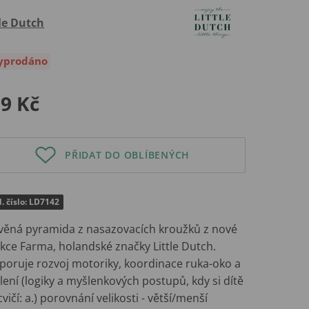
tle Dutch
yprodáno
9 Kč
PŘIDAT DO OBLÍBENÝCH
. číslo: LD7142
věná pyramida z nasazovacích kroužků z nové
kce Farma, holandské značky Little Dutch.
poruje rozvoj motoriky, koordinace ruka-oko a
ení (logiky a myšlenkových postupů, kdy si dítě
vičí: a.) porovnání velikosti - větší/menší