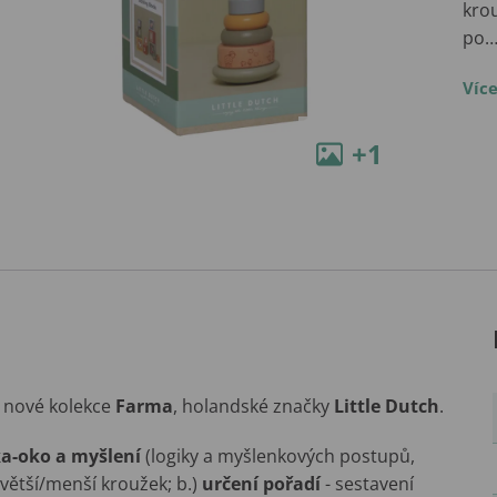
krou
po
Víc
+1
 nové kolekce
Farma
, holandské značky
Little Dutch
.
ka-oko a myšlení
(logiky a myšlenkových postupů,
 větší/menší kroužek; b.)
určení pořadí
- sestavení