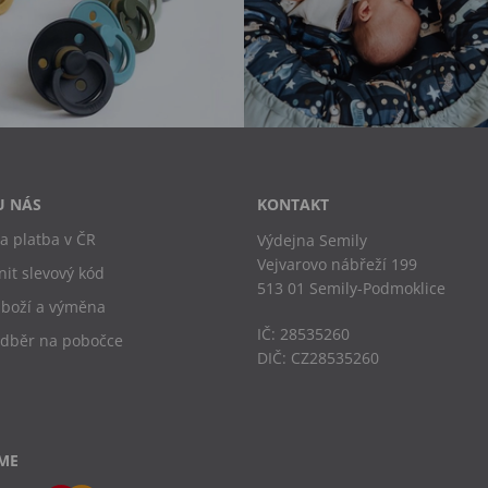
U NÁS
KONTAKT
a platba v ČR
Výdejna Semily
Vejvarovo nábřeží 199
nit slevový kód
513 01 Semily-Podmoklice
zboží a výměna
IČ: 28535260
odběr na pobočce
DIČ: CZ28535260
ME