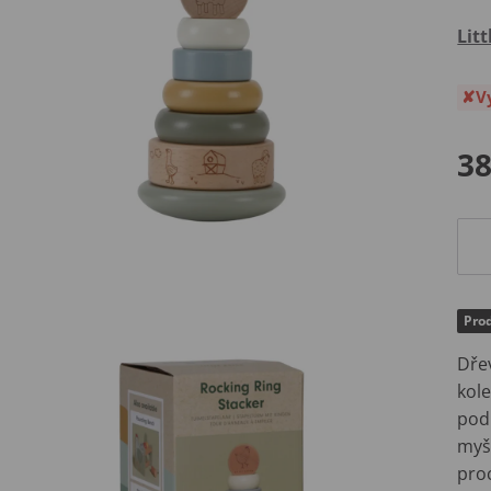
Lit
V
38
Prod
Dře
kole
pod
myšl
proc