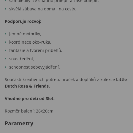
samolepky lze snadno přilepit a zase odlepit,
skvělá zábava na doma i na cesty.
Podporuje rozvoj:
jemné motoriky,
koordinace oko–ruka,
fantazie a tvoření příběhů,
soustředění,
schopnost sebevyjádření.
Součástí kreativních potřeb, hraček a doplňků z kolekce
Little
Dutch Rosa & Friends.
Vhodné pro děti od 3let.
Rozměr balení: 26x20cm.
Parametry