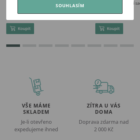
Little Dutch Kreativní sada XL Jim & Friends
Little Dutch Kreativní s
SOUHLASÍM
579 Kč
459 Kč
Skladem
Skladem
Koupit
Koupit
VŠE MÁME
ZÍTRA U VÁS
SKLADEM
DOMA
Je-li otevřeno
Doprava zdarma nad
expedujeme ihned
2 000 Kč