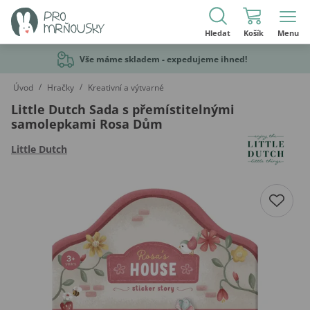
Hledat
Košík
Menu
Vše máme skladem - expedujeme ihned!
/
/
Úvod
Hračky
Kreativní a výtvarné
Little Dutch Sada s přemístitelnými
samolepkami Rosa Dům
Little Dutch