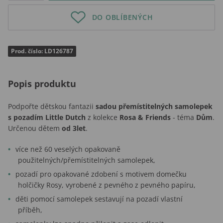
DO OBLÍBENÝCH
Prod. číslo: LD126787
Popis produktu
Podpořte dětskou fantazii
sadou přemístitelných samolepek
s pozadím Little Dutch
z kolekce
Rosa & Friends
- téma
Dům
.
Určenou dětem
od 3let
.
více než 60 veselých opakovaně
použitelných/přemístitelných samolepek,
pozadí pro opakované zdobení s motivem domečku
holčičky Rosy, vyrobené z pevného z pevného papíru,
děti pomocí samolepek sestavují na pozadí vlastní
příběh,