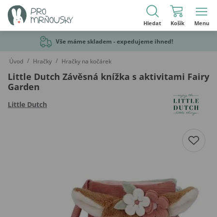
Hledat
Košík
Menu
Vše máme skladem - expedujeme ihned!
/
/
Úvod
Hračky
Hračky na kočárek
Little Dutch Závěsná knížka s aktivitami Fairy
Garden
Little Dutch