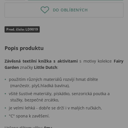
DO OBLÍBENÝCH
Prod. číslo: LD9019
Popis produktu
Závěsná textilní knížka s aktivitami
s motivy kolekce
Fairy
Garden
značky
Little Dutch
:
použitím různých materiálů rozvíjí hmat dítěte
(manžestr, plyš,hladká bavlna),
všité šustivé materiály, pískátko, senzorická poutka a
stužky, bezpečné zrcátko,
je velmi lehká - dobře se drží i v malých ručkách,
"C" spona k zavěšení.
Určeno dětem věku:
0
m+
.