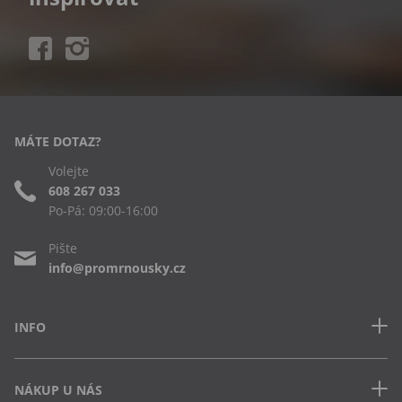
MÁTE DOTAZ?
Volejte
608 267 033
Po-Pá: 09:00-16:00
Pište
info@promrnousky.cz
INFO
Kontakt
NÁKUP U NÁS
Často kladené dotazy