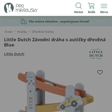
Hledat
Košík
Menu
Vše máme skladem - expedujeme ihned!
/
/
Úvod
Hračky
Dřevěné hračky
Little Dutch Závodní dráha s autíčky dřevěná
Blue
Little Dutch