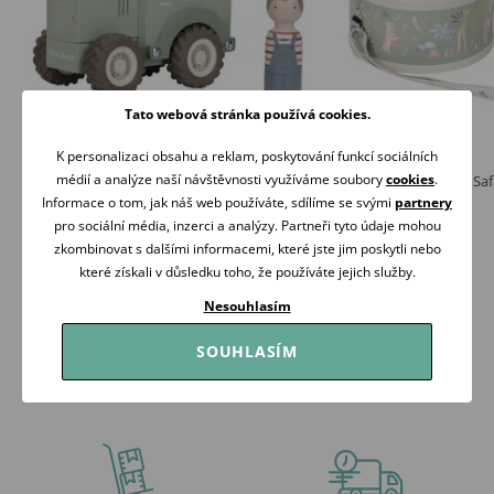
Tato webová stránka používá cookies.
K personalizaci obsahu a reklam, poskytování funkcí sociálních
médií a analýze naší návštěvnosti využíváme soubory
cookies
.
Little Dutch Traktor dřevěný
Little Dutch Bubínek Saf
Informace o tom, jak náš web používáte, sdílíme se svými
partnery
249 Kč
419 Kč
pro sociální média, inzerci a analýzy. Partneři tyto údaje mohou
Skladem
Skladem
zkombinovat s dalšími informacemi, které jste jim poskytli nebo
Koupit
Koupit
které získali v důsledku toho, že používáte jejich služby.
Nesouhlasím
SOUHLASÍM