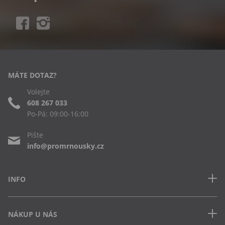
MÁTE DOTAZ?
Volejte
608 267 033
Po-Pá: 09:00-16:00
Pište
info@promrnousky.cz
INFO
Kontakt
NÁKUP U NÁS
Často kladené dotazy