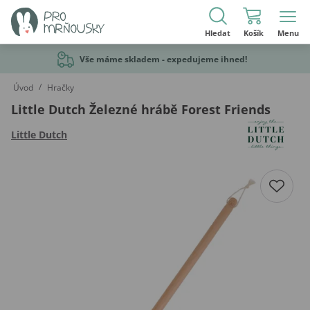
Hledat
Košík
Menu
Vše máme skladem - expedujeme ihned!
/
Úvod
Hračky
Little Dutch Železné hrábě Forest Friends
Little Dutch