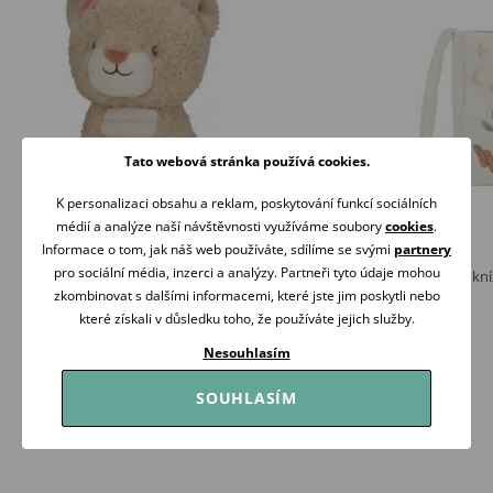
Tato webová stránka používá cookies.
K personalizaci obsahu a reklam, poskytování funkcí sociálních
médií a analýze naší návštěvnosti využíváme soubory
cookies
.
Informace o tom, jak náš web používáte, sdílíme se svými
partnery
pro sociální média, inzerci a analýzy. Partneři tyto údaje mohou
Little Dutch Lvice plyšová Safari Friends
Little Dutch Závěsná kní
17cm
Newborn Naturals
zkombinovat s dalšími informacemi, které jste jim poskytli nebo
309 Kč
389 Kč
které získali v důsledku toho, že používáte jejich služby.
Skladem
Skladem
Nesouhlasím
Koupit
Koupit
SOUHLASÍM