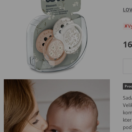
LOV
V
16
Prod
Sad
Vel
kom
kte
pod