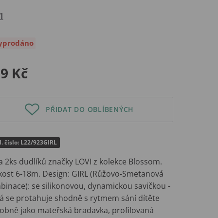
I
yprodáno
9 Kč
PŘIDAT DO OBLÍBENÝCH
. číslo: L22/923GIRL
a 2ks dudlíků značky LOVI z kolekce Blossom.
ikost 6-18m. Design: GIRL (Růžovo-Smetanová
binace): se silikonovou, dynamickou savičkou -
rá se protahuje shodně s rytmem sání dítěte
obně jako mateřská bradavka, profilovaná