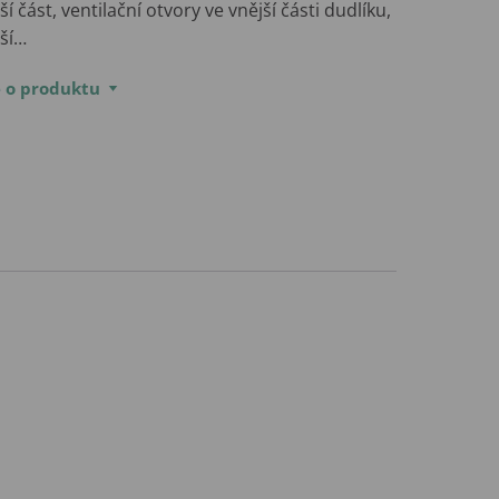
ší část, ventilační otvory ve vnější části dudlíku,
jší…
e o produktu