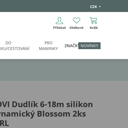
CZK
Přihlásit
Oblíbené
Košík
DO
PRO
ZNAČKY
NOVINKY
KU/CESTOVÁNÍ
MAMINKY
VI Dudlík 6-18m silikon
ynamický Blossom 2ks
IRL