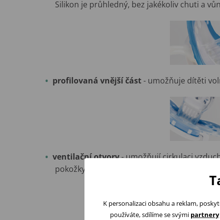
Silikon je průhledný, bez jakékoliv chuti a vů
profilovaná vnější část
- umožňuje dítěti vo
ventilační otvory
- umožňují cirkulaci vzduch
pokožky v okolí úst.
T
K personalizaci obsahu a reklam, poskyt
používáte, sdílíme se svými
partnery