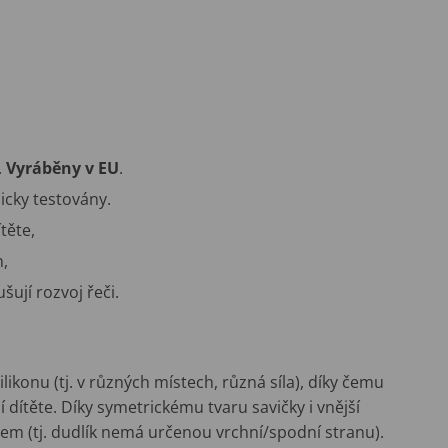
.
Vyráběny v EU
.
icky testovány.
těte,
n,
šují rozvoj řeči.
ilikonu (tj. v různých místech, různá síla), díky čemu
dítěte. Díky symetrickému tvaru savičky i vnější
ěrem (tj. dudlík nemá určenou vrchní/spodní stranu).