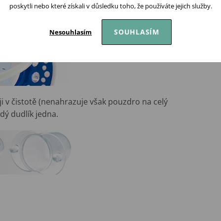
poskytli nebo které získali v důsledku toho, že používáte jejich služby.
hopení dudlíku a připevnění klipu na dudlík.
SOUHLASÍM
Nesouhlasím
ji v čistotě (nenahrazuje však pouzdro na celý
ždý dudlík jedna.