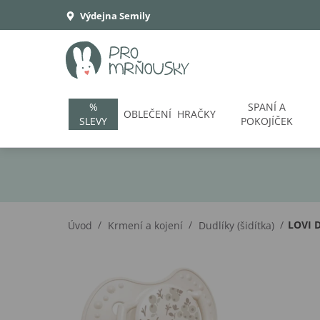
Výdejna Semily
%
SPANÍ A
OBLEČENÍ
HRAČKY
SLEVY
POKOJÍČEK
/
/
/
LOVI D
Úvod
Krmení a kojení
Dudlíky (šidítka)