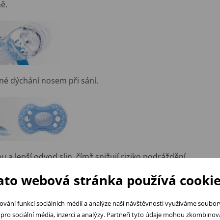
ně.
lné dýchání nosem při sání.
u a lepší odvod slin, čímž snižují riziko podráždění
ato webová stránka používá cookie
ování funkcí sociálních médií a analýze naší návštěvnosti využíváme soubo
pro sociální média, inzerci a analýzy. Partneři tyto údaje mohou zkombinovat