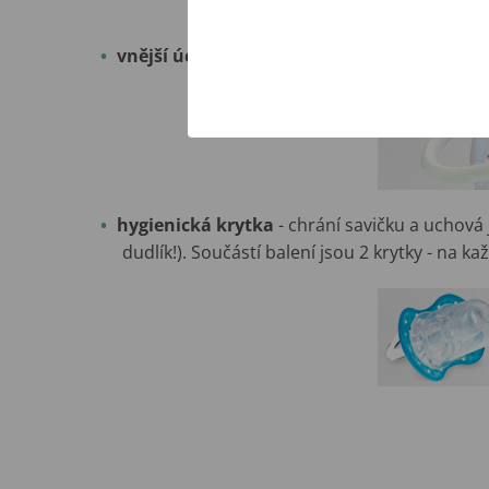
vnější úchytový kroužek
- pro hygienické uc
hygienická krytka
- chrání savičku a uchová 
dudlík!). Součástí balení jsou 2 krytky - na ka