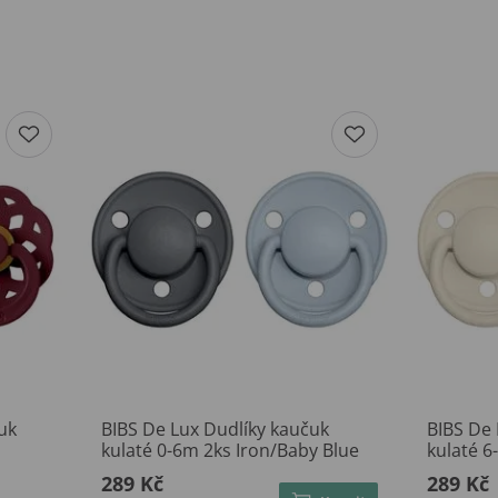
uk
BIBS De Lux Dudlíky kaučuk
BIBS De 
kulaté 0-6m 2ks Iron/Baby Blue
kulaté 6
289 Kč
289 Kč