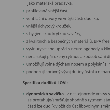
jako mateřská bradavka,
profilovaná vnější část,
ventilační otvory ve vnější části dudlíku,
vnější úchytový kroužek,
s hygienickou krytkou savičky,
z kvalitních a bezpečných materiálů. BPA free
vyvinuty ve spolupráci s neurologopedy a klin
nenarušují přirozený rytmus a způsob sání dí
umožňují volné dýchání nosem a polykání sli
podporují správný vývoj dutiny ústní a nenaru
Specifika dudlíků LOVI:
dynamická savička
- z nestejnorodé vrstvy s
se protahuje/smršťuje shodně s rytmem sání 
části lze dudlík vložit do úst libovolným sm