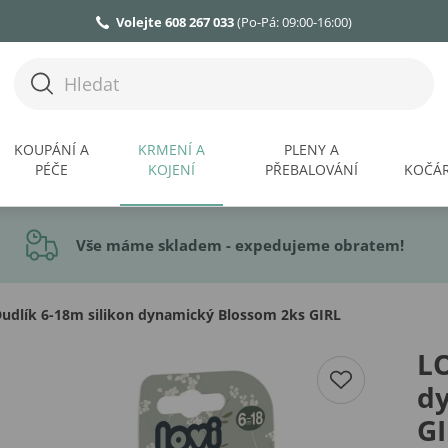
Volejte 608 267 033
(Po-Pá: 09:00-16:00)
KOUPÁNÍ A
KRMENÍ A
PLENY A
PÉČE
KOJENÍ
PŘEBALOVÁNÍ
KOČÁR
Vše máme skladem - expedujeme obratem!
udlík 6-18m silikon dynamický Blossom 2ks GIRL
LO
d
G