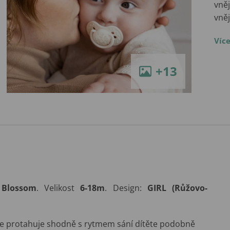
vněj
vně
Víc
+13
e
Blossom
. Velikost
6-18m
. Design:
GIRL (Růžovo-
 se protahuje shodně s rytmem sání dítěte podobně