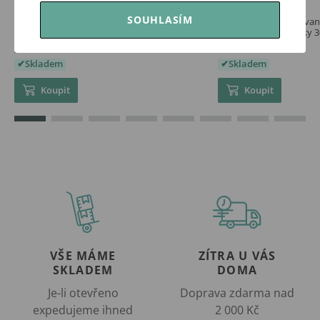
SOUHLASÍM
Canpol babies Hydrogelové hojící prsní
Canpol babies Tvarova
polštářky s lanolinem 8ks
vložky do podprsenky 3
209 Kč
89 Kč
Skladem
Skladem
Koupit
Koupit
VŠE MÁME
ZÍTRA U VÁS
SKLADEM
DOMA
Je-li otevřeno
Doprava zdarma nad
expedujeme ihned
2 000 Kč