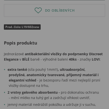
DO OBLÍBENÝCH
Prod. číslo: L19/602new
Popis produktu
Jednorázové
antibakteriální
vložky do podprsenky Discreet
Elegance
v
BÍLÉ
barvě - výhodné balení
40ks
- značky
LOVI
:
extra tenké
(síla pouhý 1mm!!)
, ultraabsorpční,
prodyšné, anatomicky tvarované, příjemný materiál i
elegantní vzhled
- je bezesporu řadí mezi nejlepší prsní
vložky dostupné na trhu,
2 vrstvy gelového absorbentu -
pro dokonalou ochranu
- mění mléko na tuhý gel a zadržují vlhkost uvnitř,
jemný materiál nedráždí pokožku a udržuje ji v suchu,