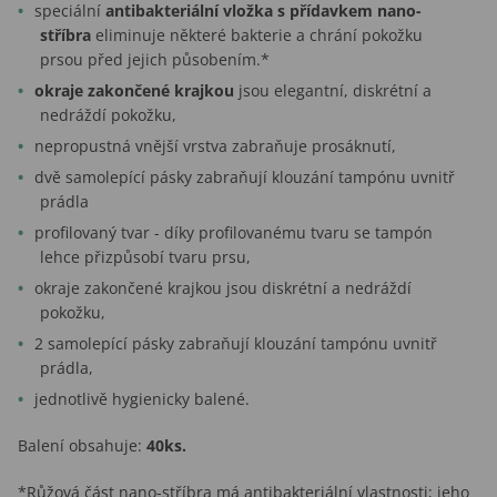
speciální
antibakteriální vložka s přídavkem nano-
stříbra
eliminuje některé bakterie a chrání pokožku
prsou před jejich působením.*
okraje zakončené krajkou
jsou elegantní, diskrétní a
nedráždí pokožku,
nepropustná vnější vrstva zabraňuje prosáknutí,
dvě samolepící pásky zabraňují klouzání tampónu uvnitř
prádla
profilovaný tvar - díky profilovanému tvaru se tampón
lehce přizpůsobí tvaru prsu,
okraje zakončené krajkou jsou diskrétní a nedráždí
pokožku,
2 samolepící pásky zabraňují klouzání tampónu uvnitř
prádla,
jednotlivě hygienicky balené.
Balení obsahuje:
40ks.
*Růžová část nano-stříbra má antibakteriální vlastnosti; jeho