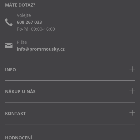
MÁTE DOTAZ?
Volejte
608 267 033
Po-Pá: 09:00-16:00
Pište
info@promrnousky.cz
INFO
Kontakt
NÁKUP U NÁS
Často kladené dotazy
Obchodní podmínky
Doprava a platba v ČR
Ochrana osobních údajů
KONTAKT
Jak uplatnit slevový kód
Cookies
Vrácení zboží a výměna
Výdejna Semily
Osobní odběr na pobočce
Vejvarovo nábřeží 199
HODNOCENÍ