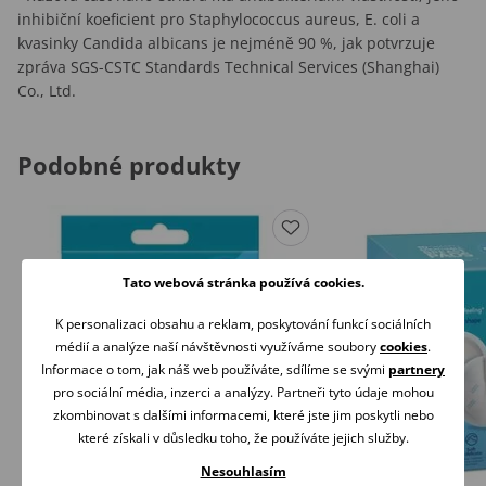
inhibiční koeficient pro Staphylococcus aureus, E. coli a
kvasinky Candida albicans je nejméně 90 %, jak potvrzuje
zpráva SGS-CSTC Standards Technical Services (Shanghai)
Co., Ltd.
Podobné produkty
Tato webová stránka používá cookies.
K personalizaci obsahu a reklam, poskytování funkcí sociálních
médií a analýze naší návštěvnosti využíváme soubory
cookies
.
Informace o tom, jak náš web používáte, sdílíme se svými
partnery
pro sociální média, inzerci a analýzy. Partneři tyto údaje mohou
zkombinovat s dalšími informacemi, které jste jim poskytli nebo
které získali v důsledku toho, že používáte jejich služby.
Nesouhlasím