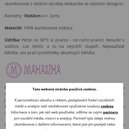
zkombinovat s dalšími výrobky Makaszka ve stejném designu!
Rozměry:
70x50cm
(+/- 2cm).
Materiál:
100% bambusová viskóza.
o
Údržba:
Perte na 30
C (v pračce - ne ruční praní!). Nesušit v
sušičce. Lze žehlit, a to na nejnižší stupeň. Nepoužívat
bělidla, ani prací prostředky obsahující bělidla.
Makaszka
nabízí širokou škálu výjimečných produktů pro
Tato webová stránka používá cookies.
miminka i větší děti, v jejich nabídce si však přijdou na své i
jejich maminky. Ve svých kolekcích reflektuje módní trendy,
K personalizaci obsahu a reklam, poskytování funkcí sociálních
médií a analýze naší návštěvnosti využíváme soubory
cookies
.
barvy a vzory. ale dává zároveň vzniknout i velmi netradičním
Informace o tom, jak náš web používáte, sdílíme se svými
partnery
a jedinečným projektům.
pro sociální média, inzerci a analýzy. Partneři tyto údaje mohou
zkombinovat s dalšími informacemi, které jste jim poskytli nebo
Od dětských dek, přes kompletní vybavení do postýlky a