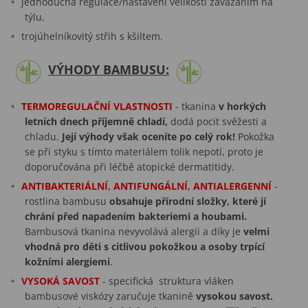
jednoduchá regulace/nastavení velikosti zavázáním na
týlu,
trojúhelníkovitý střih s kšiltem.
VÝHODY BAMBUSU:
TERMOREGULAČNÍ VLASTNOSTI
- tkanina
v horkých
letních dnech příjemně chladí,
dodá pocit svěžesti a
chladu.
Její výhody však oceníte po celý rok!
Pokožka
se při styku s tímto materiálem tolik nepotí, proto je
doporučována při léčbě atopické dermatitidy.
ANTIBAKTERIÁLNÍ, ANTIFUNGÁLNÍ, ANTIALERGENNÍ
-
rostlina bambusu
obsahuje přírodní složky, které jí
chrání před napadením bakteriemi a houbami.
Bambusová tkanina nevyvolává alergii a díky je
velmi
vhodná pro děti s citlivou pokožkou a osoby trpící
kožními alergiemi
.
VYSOKÁ SAVOST
- specifická struktura vláken
bambusové viskózy zaručuje tkanině
vysokou savost.