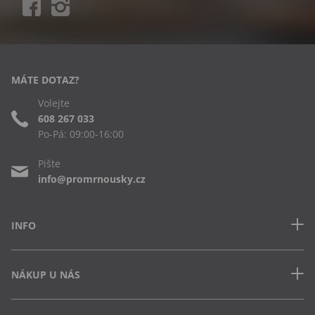
MÁTE DOTAZ?
Volejte
608 267 033
Po-Pá: 09:00-16:00
Pište
info@promrnousky.cz
INFO
Kontakt
NÁKUP U NÁS
Často kladené dotazy
Obchodní podmínky
Doprava a platba v ČR