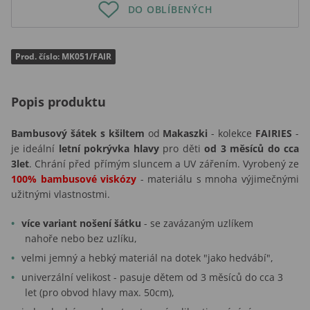
DO OBLÍBENÝCH
Prod. číslo: MK051/FAIR
Popis produktu
Bambusový šátek s kšiltem
od
Makaszki
- kolekce
FAIRIES
-
je ideální
letní pokrývka hlavy
pro děti
od 3 měsíců do cca
3let
. Chrání před přímým sluncem a UV zářením. Vyrobený ze
100% bambusové viskózy
- materiálu s mnoha výjimečnými
užitnými vlastnostmi.
více variant nošení šátku
- se zavázaným uzlíkem
nahoře nebo bez uzlíku,
velmi jemný a hebký materiál na dotek "jako hedvábí",
univerzální velikost - pasuje dětem od 3 měsíců do cca 3
let (pro obvod hlavy max. 50cm),