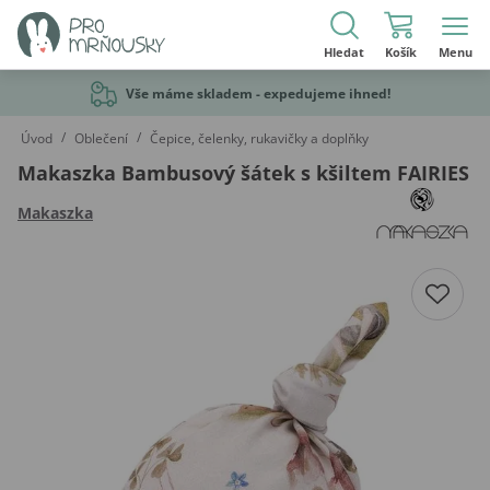
Hledat
Košík
Menu
Vše máme skladem - expedujeme ihned!
/
/
Úvod
Oblečení
Čepice, čelenky, rukavičky a doplňky
Makaszka Bambusový šátek s kšiltem FAIRIES
Makaszka