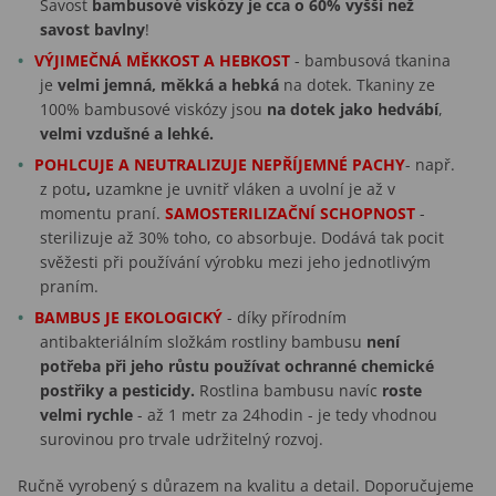
Savost
bambusové viskózy je cca o 60% vyšší než
savost bavlny
!
VÝJIMEČNÁ MĚKKOST A HEBKOST
- bambusová tkanina
je
velmi jemná, měkká a hebká
na dotek. Tkaniny ze
100% bambusové viskózy jsou
na dotek jako hedvábí
,
velmi vzdušné a lehké.
POHLCUJE A NEUTRALIZUJE NEPŘÍJEMNÉ PACHY
- např.
z potu
,
uzamkne je uvnitř vláken a uvolní je až v
momentu praní.
SAMOSTERILIZAČNÍ SCHOPNOST
-
sterilizuje až 30% toho, co absorbuje. Dodává tak pocit
svěžesti při používání výrobku mezi jeho jednotlivým
praním.
BAMBUS JE EKOLOGICKÝ
- díky přírodním
antibakteriálním složkám rostliny bambusu
není
potřeba při jeho růstu používat ochranné chemické
postřiky a pesticidy.
Rostlina bambusu navíc
roste
velmi rychle
- až 1 metr za 24hodin - je tedy vhodnou
surovinou pro trvale udržitelný rozvoj.
Ručně vyrobený s důrazem na kvalitu a detail. Doporučujeme