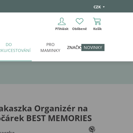
CZK
Přihlásit
Oblíbené
Košík
DO
PRO
ZNAČKY
NOVINKY
KU/CESTOVÁNÍ
MAMINKY
akaszka Organizér na
očárek BEST MEMORIES
aszka