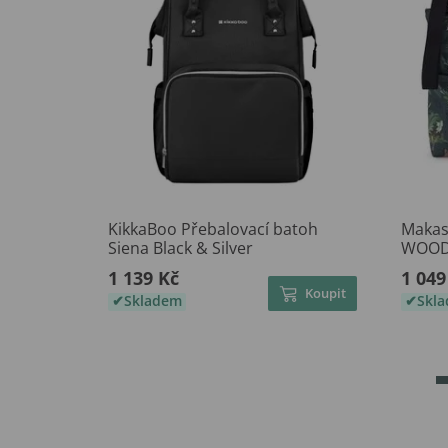
KikkaBoo Přebalovací batoh
Makas
Siena Black & Silver
WOOD
1 139 Kč
1 049
Koupit
Skladem
Skl