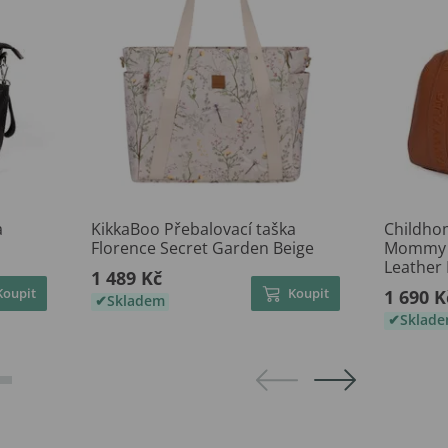
a
KikkaBoo Přebalovací taška
Childho
Florence Secret Garden Beige
Mommy C
Leather
1 489 Kč
Koupit
Koupit
1 690 K
Skladem
Sklad