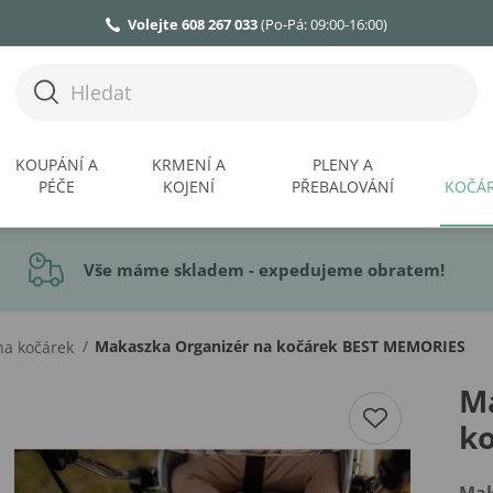
Volejte 608 267 033
(Po-Pá: 09:00-16:00)
KOUPÁNÍ A
KRMENÍ A
PLENY A
PÉČE
KOJENÍ
PŘEBALOVÁNÍ
KOČÁR
Vše máme skladem - expedujeme obratem!
/
Makaszka Organizér na kočárek BEST MEMORIES
na kočárek
M
k
Mak