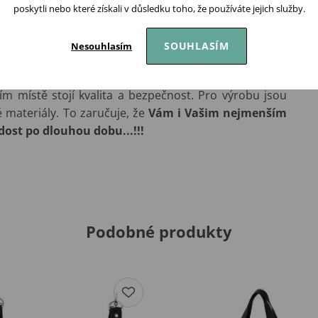
poskytli nebo které získali v důsledku toho, že používáte jejich služby.
postýlky a dětského pokoje, doplňky do kočárku, po
.a to v ucelených kolekcích, které Vám umožní vše do
SOUHLASÍM
Nesouhlasím
m místě stojí kvalita a bezpečnost. Pro výrobu jsou
é materiály. To zaručuje, že
Vám i Vašim nejmenším
ost po dlouhou dobu...!!!
Podobné produkty