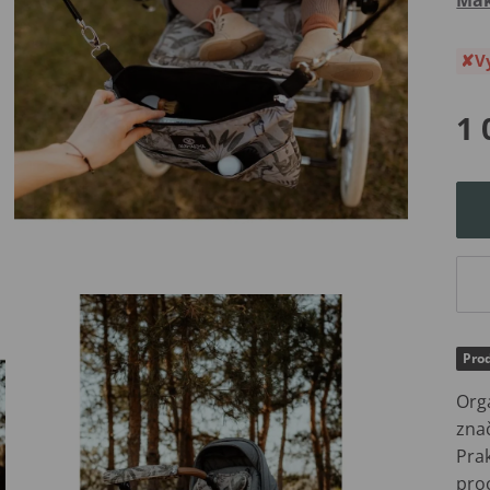
V
1 
Pro
Org
zna
Pra
pro