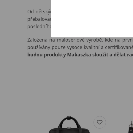
Od dětských dek, přes kompletní vybavení do 
přebalovací tašky a organizéry pro maminky..
posledního detailu sladit a nakombinovat.
Založena na malosériové výrobě, kde na první
používány pouze vysoce kvalitní a certifikovan
budou produkty Makaszka sloužit a dělat rad