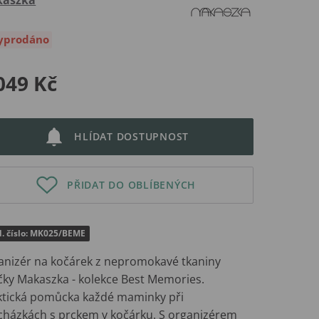
yprodáno
049 Kč
HLÍDAT DOSTUPNOST
PŘIDAT DO OBLÍBENÝCH
d. číslo: MK025/BEME
anizér na kočárek z nepromokavé tkaniny
čky Makaszka - kolekce Best Memories.
ktická pomůcka každé maminky při
cházkách s prckem v kočárku. S organizérem