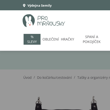
Výdejna Semily
%
SPANÍ A
OBLEČENÍ
HRAČKY
SLEVY
POKOJÍČEK
/
/
Úvod
Do kočárku/cestování
Tašky a organizéry 