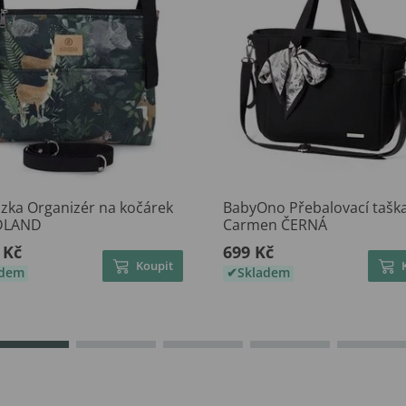
zka Organizér na kočárek
BabyOno Přebalovací tašk
LAND
Carmen ČERNÁ
 Kč
699 Kč
Koupit
adem
Skladem