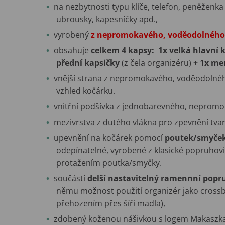
na nezbytnosti typu klíče, telefon, peněženka
ubrousky, kapesníčky apd.,
vyrobený
z nepromokavého, voděodolného
obsahuje
celkem 4 kapsy: 1x velká hlavní 
přední kapsičky
(z čela organizéru)
+ 1x me
vnější strana z nepromokavého, voděodolného
vzhled kočárku.
vnitřní podšívka z jednobarevného, nepromo
mezivrstva z dutého vlákna pro zpevnění tva
upevnění na kočárek pomocí
poutek/smyček 
odepínatelné, vyrobené z klasické popruhov
protažením poutka/smyčky.
součástí
delší nastavitelný ramennní popr
němu možnost použití organizér jako crossb
přehozením přes šíři madla),
zdobený koženou nášivkou s logem Makaszka