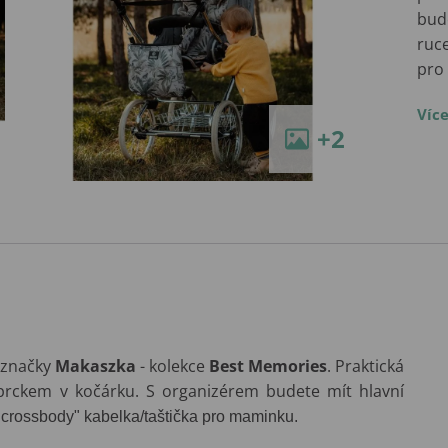
bud
ruce
pro
Víc
+2
 značky
Makaszka
- kolekce
Best Memories
. Praktická
rckem v kočárku. S organizérem budete mít hlavní
 "crossbody" kabelka/taštička pro maminku.