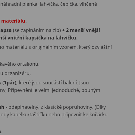
 náhradní plenka, lahvička, čepička, vlhčené
 materiálu
.
kapsa
(se zapínáním na zip)
+ 2 menší vnější
nší vnitřní kapsička na lahvičku.
 materiálu s originálním vzorem, který ozvláštní
kavého ortalionu,
ru organizéru,
(1pár),
které jsou součástí balení. Jsou
iny, Připevnění je velmi jednoduché, pouhým
uh
- odepínatelný, z klasické popruhoviny. (Díky
ody kabelku/taštičku nebo připevnit ke kočárku
.