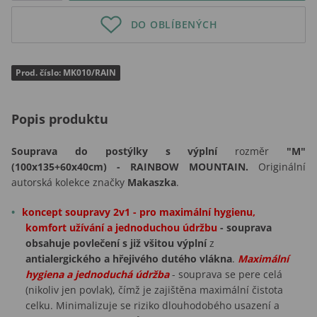
DO OBLÍBENÝCH
Prod. číslo: MK010/RAIN
Popis produktu
Souprava do postýlky s výplní
rozměr
"M"
(100x135+60x40cm) - RAINBOW MOUNTAIN.
Originální
autorská kolekce značky
Makaszka
.
koncept soupravy 2v1 - pro maximální hygienu,
komfort užívání a jednoduchou údržbu
- souprava
obsahuje povlečení s již všitou výplní
z
antialergického a hřejivého dutého vlákna
.
Maximální
hygiena a jednoduchá údržba
- souprava se pere celá
(nikoliv jen povlak), čímž je zajištěna maximální čistota
celku. Minimalizuje se riziko dlouhodobého usazení a