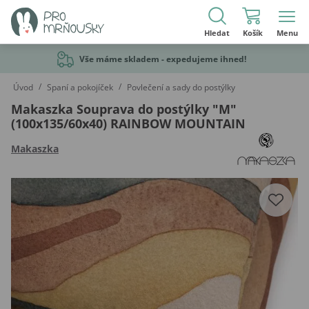
Hledat
Košík
Menu
Vše máme skladem - expedujeme ihned!
/
/
Úvod
Spaní a pokojíček
Povlečení a sady do postýlky
Makaszka Souprava do postýlky "M"
(100x135/60x40) RAINBOW MOUNTAIN
Makaszka