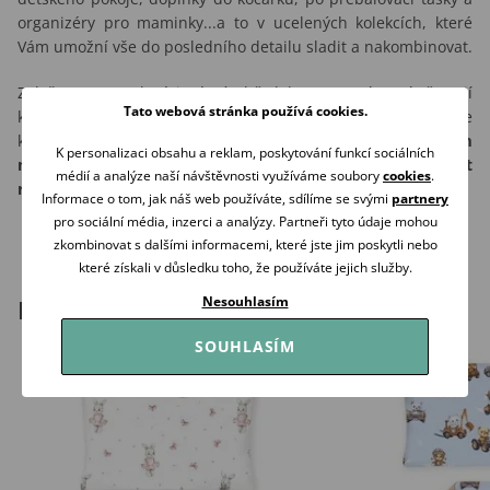
organizéry pro maminky...a to v ucelených kolekcích, které
Vám umožní vše do posledního detailu sladit a nakombinovat.
Založena na malosériové výrobě, kde na prvním místě stojí
Tato webová stránka používá cookies.
kvalita a bezpečnost. Pro výrobu jsou používány pouze vysoce
kvalitní a certifikované materiály. To zaručuje, že
Vám i Vašim
K personalizaci obsahu a reklam, poskytování funkcí sociálních
nejmenším budou produkty Makaszka sloužit a dělat
médií a analýze naší návštěvnosti využíváme soubory
cookies
.
radost po dlouhou dobu...!!!
Informace o tom, jak náš web používáte, sdílíme se svými
partnery
pro sociální média, inzerci a analýzy. Partneři tyto údaje mohou
zkombinovat s dalšími informacemi, které jste jim poskytli nebo
které získali v důsledku toho, že používáte jejich služby.
Nesouhlasím
Podobné produkty
SOUHLASÍM