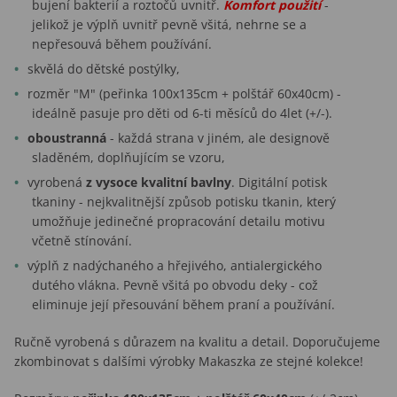
bujení bakterií a roztočů uvnitř.
Komfort použití
-
jelikož je výplň uvnitř pevně všitá, nehrne se a
nepřesouvá během používání.
skvělá do dětské postýlky,
rozměr "M" (peřinka 100x135cm + polštář 60x40cm) -
ideálně pasuje pro děti od 6-ti měsíců do 4let (+/-).
oboustranná
- každá strana v jiném, ale designově
sladěném, doplňujícím se vzoru,
vyrobená
z vysoce kvalitní bavlny
. Digitální potisk
tkaniny - nejkvalitnější způsob potisku tkanin, který
umožňuje jedinečné propracování detailu motivu
včetně stínování.
výplň z nadýchaného a hřejivého, antialergického
dutého vlákna. Pevně všitá po obvodu deky - což
eliminuje její přesouvání během praní a používání.
Ručně vyrobená s důrazem na kvalitu a detail. Doporučujeme
zkombinovat s dalšími výrobky Makaszka ze stejné kolekce!