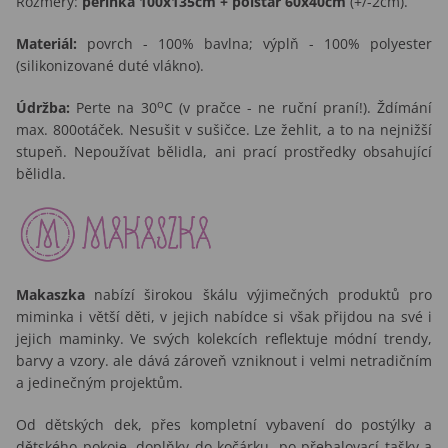
Rozměry:
peřinka
100x135cm + polštář 60x40cm
(+/-2cm).
Materiál:
povrch - 100% bavlna; výplň - 100% polyester
(silikonizované duté vlákno).
o
Údržba:
Perte na 30
C (v pračce - ne ruční praní!). Ždímání
max. 800otáček. Nesušit v sušičce. Lze žehlit, a to na nejnižší
stupeň. Nepoužívat bělidla, ani prací prostředky obsahující
bělidla.
Makaszka
nabízí širokou škálu výjimečných produktů pro
miminka i větší děti, v jejich nabídce si však přijdou na své i
jejich maminky. Ve svých kolekcích reflektuje módní trendy,
barvy a vzory. ale dává zároveň vzniknout i velmi netradičním
a jedinečným projektům.
Od dětských dek, přes kompletní vybavení do postýlky a
dětského pokoje, doplňky do kočárku, po přebalovací tašky a