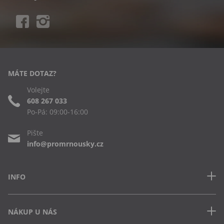
MÁTE DOTAZ?
Volejte
608 267 033
Po-Pá: 09:00-16:00
Pište
info@promrnousky.cz
INFO
Kontakt
NÁKUP U NÁS
Často kladené dotazy