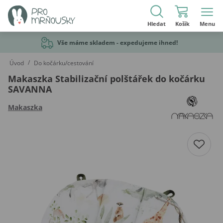
Hledat
Košík
Menu
Vše máme skladem - expedujeme ihned!
/
Úvod
Do kočárku/cestování
Makaszka Stabilizační polštářek do kočárku
SAVANNA
Makaszka