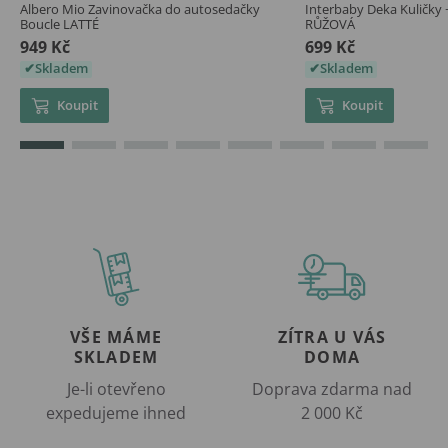
Albero Mio Zavinovačka do autosedačky
Interbaby Deka Kuličky 
Boucle LATTÉ
RŮŽOVÁ
949 Kč
699 Kč
Skladem
Skladem
Koupit
Koupit
VŠE MÁME
ZÍTRA U VÁS
SKLADEM
DOMA
Je-li otevřeno
Doprava zdarma nad
expedujeme ihned
2 000 Kč