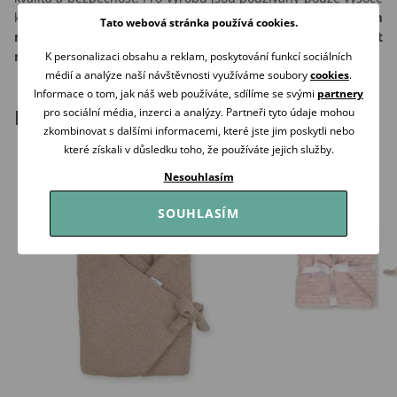
kvalitní a certifikované materiály. To zaručuje, že
Vám i Vašim
Tato webová stránka používá cookies.
nejmenším budou produkty Makaszka sloužit a dělat
radost po dlouhou dobu...!!!
K personalizaci obsahu a reklam, poskytování funkcí sociálních
médií a analýze naší návštěvnosti využíváme soubory
cookies
.
Informace o tom, jak náš web používáte, sdílíme se svými
partnery
Podobné produkty
pro sociální média, inzerci a analýzy. Partneři tyto údaje mohou
zkombinovat s dalšími informacemi, které jste jim poskytli nebo
které získali v důsledku toho, že používáte jejich služby.
Nesouhlasím
SOUHLASÍM