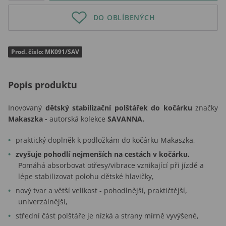
DO OBLÍBENÝCH
Prod. číslo: MK091/SAV
Popis produktu
Inovovaný
dětský stabilizační polštářek do kočárku
značky
Makaszka -
autorská kolekce
SAVANNA.
praktický doplněk k podložkám do kočárku Makaszka,
zvyšuje pohodlí nejmenších na cestách v kočárku.
Pomáhá absorbovat otřesy/vibrace vznikající při jízdě a
lépe stabilizovat polohu dětské hlavičky,
nový tvar a větší velikost - pohodlnější, praktičtější,
univerzálnější,
střední část polštáře je nízká a strany mírně vyvýšené,