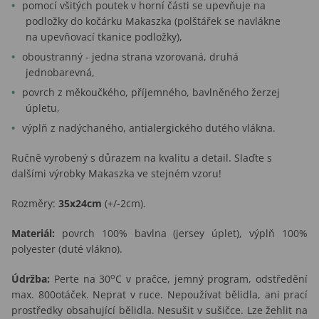
pomocí všitých poutek v horní části se upevňuje na
podložky do kočárku Makaszka (polštářek se navlákne
na upevňovací tkanice podložky),
oboustranný - jedna strana vzorovaná, druhá
jednobarevná,
povrch z měkoučkého, příjemného, bavlněného žerzej
úpletu,
výplň z nadýchaného, antialergického dutého vlákna.
Ručně vyrobený s důrazem na kvalitu a detail. Slaďte s
dalšími výrobky Makaszka ve stejném vzoru!
Rozměry:
35x24cm
(+/-2cm).
Materiál:
povrch 100% bavlna (jersey úplet), výplň 100%
polyester (duté vlákno).
o
Údržba:
Perte na 30
C v pračce, jemný program, odstředění
max. 800otáček. Neprat v ruce. Nepoužívat bělidla, ani prací
prostředky obsahující bělidla. Nesušit v sušičce. Lze žehlit na