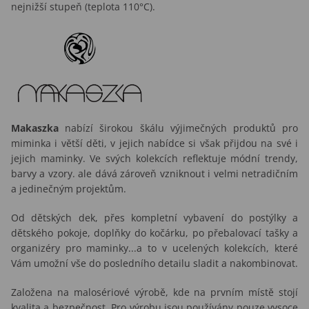
nejnižší stupeň (teplota
110°C
).
Makaszka
nabízí širokou škálu výjimečných produktů pro
miminka i větší děti, v jejich nabídce si však přijdou na své i
jejich maminky. Ve svých kolekcích reflektuje módní trendy,
barvy a vzory. ale dává zároveň vzniknout i velmi netradičním
a jedinečným projektům.
Od dětských dek, přes kompletní vybavení do postýlky a
dětského pokoje, doplňky do kočárku, po přebalovací tašky a
organizéry pro maminky...a to v ucelených kolekcích, které
Vám umožní vše do posledního detailu sladit a nakombinovat.
Založena na malosériové výrobě, kde na prvním místě stojí
kvalita a bezpečnost. Pro výrobu jsou používány pouze vysoce