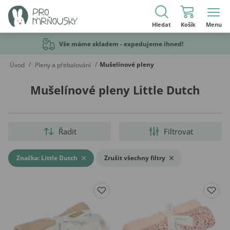
Hledat
Košík
Menu
Vše máme skladem - expedujeme ihned!
/
/
Mušelínové pleny
Úvod
Pleny a přebalování
Mušelínové pleny Little Dutch
Řadit
Filtrovat
Značka: Little Dutch
Zrušit všechny filtry