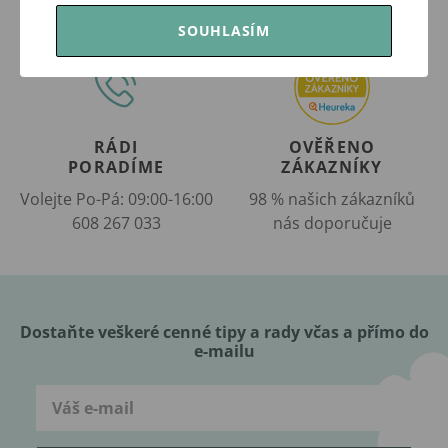
SOUHLASÍM
RÁDI
OVĚŘENO
PORADÍME
ZÁKAZNÍKY
Volejte Po-Pá: 09:00-16:00
98 % našich zákazníků
608 267 033
nás doporučuje
Dostaňte veškeré cenné tipy a rady včas a přímo do
e-mailu