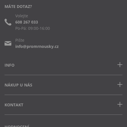
MÁTE DOTAZ?
Volejte
608 267 033
Po-Pá: 09:00-16:00
Pište
info@promrnousky.cz
INFO
Kontakt
NÁKUP U NÁS
Často kladené dotazy
Obchodní podmínky
Doprava a platba v ČR
Ochrana osobních údajů
KONTAKT
Jak uplatnit slevový kód
Cookies
Vrácení zboží a výměna
Výdejna Semily
Osobní odběr na pobočce
Vejvarovo nábřeží 199
HODNOCENÍ