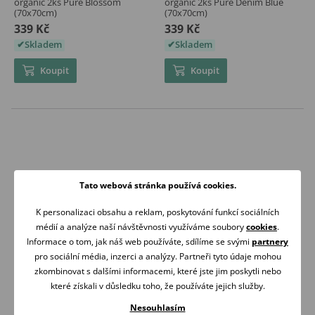
organic 2ks Pure Blossom
organic 2ks Pure Denim Blue
(70x70cm)
(70x70cm)
339 Kč
339 Kč
Skladem
Skladem
Koupit
Koupit
Tato webová stránka používá cookies.
K personalizaci obsahu a reklam, poskytování funkcí sociálních
médií a analýze naší návštěvnosti využíváme soubory
cookies
.
Informace o tom, jak náš web používáte, sdílíme se svými
partnery
VŠE MÁME
ZÍTRA U VÁS
pro sociální média, inzerci a analýzy. Partneři tyto údaje mohou
SKLADEM
DOMA
zkombinovat s dalšími informacemi, které jste jim poskytli nebo
které získali v důsledku toho, že používáte jejich služby.
Je-li otevřeno
Doprava zdarma nad
Nesouhlasím
expedujeme ihned
2 000 Kč