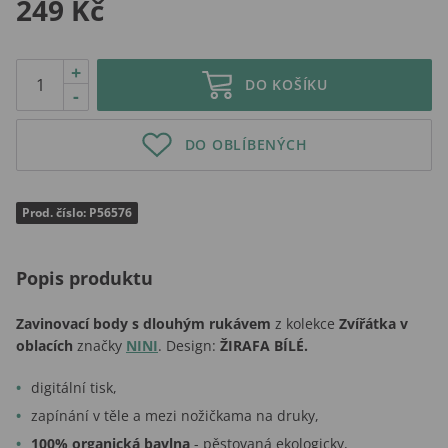
249 Kč
+
DO KOŠÍKU
-
DO OBLÍBENÝCH
Prod. číslo: P56576
Popis produktu
Zavinovací body s dlouhým rukávem
z kolekce
Zvířátka v
oblacích
značky
NINI
. Design:
ŽIRAFA BÍLÉ.
digitální tisk,
zapínání v těle a mezi nožičkama na druky,
100% organická bavlna
- pěstovaná ekologicky,