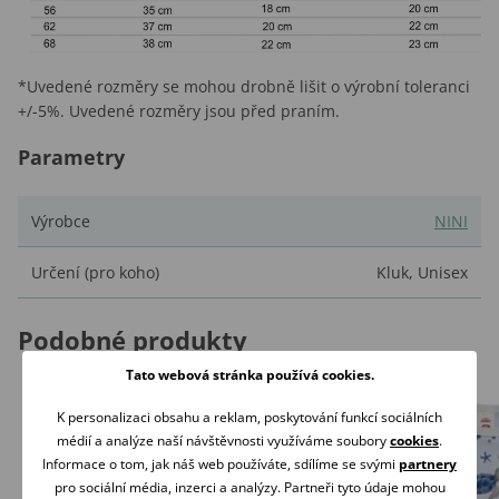
*Uvedené rozměry se mohou drobně lišit o výrobní toleranci
+/-5%. Uvedené rozměry jsou před praním.
Parametry
Výrobce
NINI
Určení (pro koho)
Kluk
,
Unisex
Podobné produkty
Tato webová stránka používá cookies.
K personalizaci obsahu a reklam, poskytování funkcí sociálních
médií a analýze naší návštěvnosti využíváme soubory
cookies
.
Informace o tom, jak náš web používáte, sdílíme se svými
partnery
pro sociální média, inzerci a analýzy. Partneři tyto údaje mohou