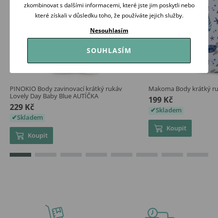
zkombinovat s dalšími informacemi, které jste jim poskytli nebo
které získali v důsledku toho, že používáte jejich služby.
Nesouhlasím
SOUHLASÍM
PINOKIO Body zavinovací krátký rukáv
Makoma Body krátký 
Lovely Day Baby Blue AUTÍČKA
199 Kč
229 Kč
Skladem
Skladem
Koupit
Koupit