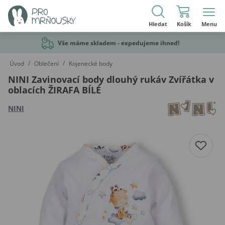
Hledat
Košík
Menu
Vše máme skladem - expedujeme ihned!
/
/
Úvod
Oblečení
Kojenecké body
NINI Zavinovací body dlouhý rukáv Zvířátka v
oblacích ŽIRAFA BÍLÉ
NINI