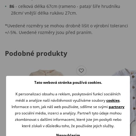
86
- celková délka 67cm (rameno - pata)/ šíře hrudníku
28cm/ vnější délka rukávu 27cm.
*Uvedené rozměry se mohou drobně lišit o výrobní toleranci
+/-5%. Uvedené rozměry jsou před praním.
Podobné produkty
Tato webová stránka používá cookies.
K personalizaci obsahu a reklam, poskytování funkcí sociálních
médií a analýze naší návštěvnosti využíváme soubory
cookies
.
Informace o tom, jak náš web používáte, sdílíme se svými
partnery
pro sociální média, inzerci a analýzy. Partneři tyto údaje mohou
zkombinovat s dalšími informacemi, které jste jim poskytli nebo
které získali v důsledku toho, že používáte jejich služby.
Nesouhlasím