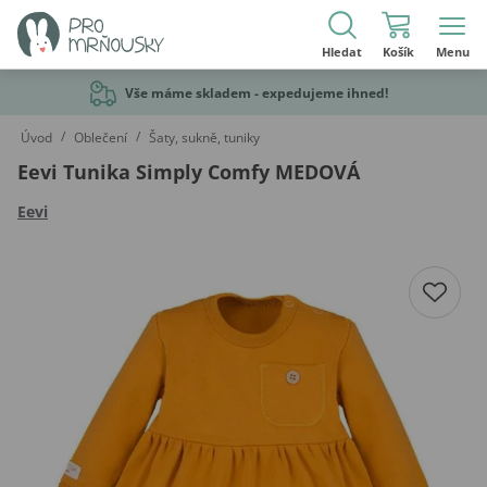
Hledat
Košík
Menu
Vše máme skladem - expedujeme ihned!
/
/
Úvod
Oblečení
Šaty, sukně, tuniky
Eevi Tunika Simply Comfy MEDOVÁ
Eevi