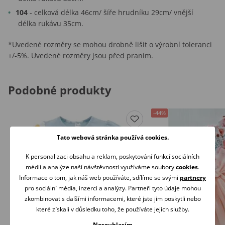
104
- celková délka 46cm/ šíře hrudníku 29cm/ vnější
délka rukávu 35cm.
*Uvedené rozměry se mohou drobně lišit o výrobní toleranci
+/-5%. Uvedené rozměry jsou před praním.
Podobné produkty
-44%
Tato webová stránka používá cookies.
K personalizaci obsahu a reklam, poskytování funkcí sociálních
médií a analýze naší návštěvnosti využíváme soubory
cookies
.
Informace o tom, jak náš web používáte, sdílíme se svými
partnery
pro sociální média, inzerci a analýzy. Partneři tyto údaje mohou
zkombinovat s dalšími informacemi, které jste jim poskytli nebo
které získali v důsledku toho, že používáte jejich služby.
Nesouhlasím