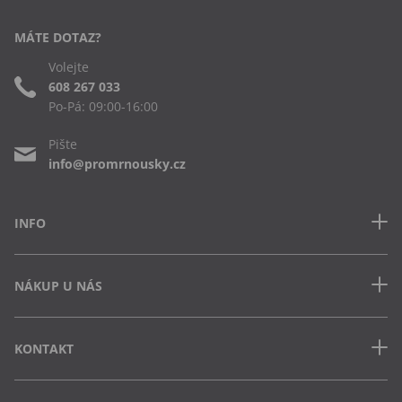
MÁTE DOTAZ?
Volejte
608 267 033
Po-Pá: 09:00-16:00
Pište
info@promrnousky.cz
INFO
Kontakt
NÁKUP U NÁS
Často kladené dotazy
Obchodní podmínky
Doprava a platba v ČR
Ochrana osobních údajů
KONTAKT
Jak uplatnit slevový kód
Cookies
Vrácení zboží a výměna
Výdejna Semily