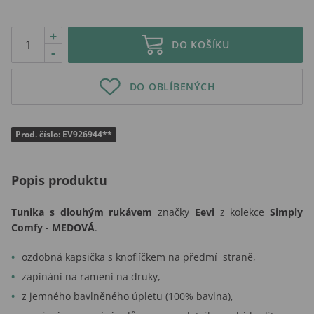
+
DO KOŠÍKU
-
DO OBLÍBENÝCH
Prod. číslo: EV926944**
Popis produktu
Tunika s dlouhým rukávem
značky
Eevi
z kolekce
Simply
Comfy
-
MEDOVÁ
.
ozdobná kapsička s knoflíčkem na předmí straně,
zapínání na rameni na druky,
z jemného bavlněného úpletu (100% bavlna),