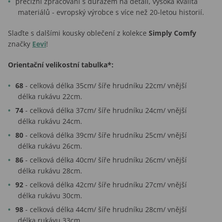
precizní zpracování s důrazem na detail, vysoká kvalita
materiálů - evropský výrobce s více než 20-letou historií.
Slaďte s dalšími kousky oblečení z kolekce
Simply Comfy
značky
Eevi
!
Orientační velikostní tabulka*:
68
- celková délka 35cm/ šíře hrudníku 22cm/ vnější
délka rukávu 22cm.
74
- celková délka 37cm/ šíře hrudníku 24cm/ vnější
délka rukávu 24cm.
80
- celková délka 39cm/ šíře hrudníku 25cm/ vnější
délka rukávu 26cm.
86
- celková délka 40cm/ šíře hrudníku 26cm/ vnější
délka rukávu 28cm.
92
- celková délka 42cm/ šíře hrudníku 27cm/ vnější
délka rukávu 30cm.
98
- celková délka 44cm/ šíře hrudníku 28cm/ vnější
délka rukávu 33cm.