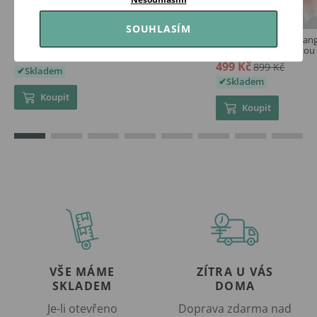
SOUHLASÍM
PINOKIO Tunika Daisy MODRÁ
Helen Tylové šaty Orang
meruňkovou sukýnkou
369 Kč
499 Kč
899 Kč
Skladem
Skladem
Koupit
Koupit
VŠE MÁME
ZÍTRA U VÁS
SKLADEM
DOMA
Je-li otevřeno
Doprava zdarma nad