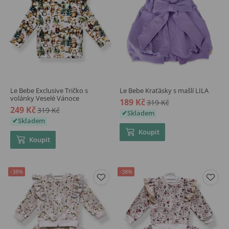
Le Bebe Exclusive Tričko s
Le Bebe Kraťásky s mašlí LILA
volánky Veselé Vánoce
189 Kč
319 Kč
249 Kč
319 Kč
Skladem
Skladem
Koupit
Koupit
-38%
-38%