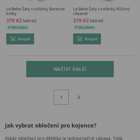
Le Bebe Šaty s volánky Barevné
Le Bebe Šaty s volánky Růžový
květy
Oleandr
379 Kč
379 Kč
549 Kč
549 Kč
Skladem
Skladem
Koupit
Koupit
NAČÍST DALŠÍ
1
2
Jak vybrat oblečení pro kojence?
Výběr oblečení pro děťátko je jednoznačně zábava. Tolik