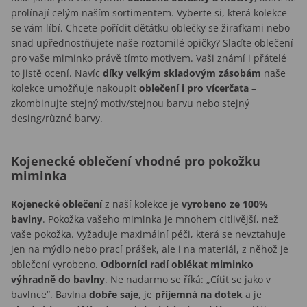
prolínají celým naším sortimentem. Vyberte si, která kolekce
se vám líbí. Chcete pořídit děťátku oblečky se žirafkami nebo
snad upřednostňujete naše roztomilé opičky? Slaďte oblečení
pro vaše miminko právě tímto motivem. Vaši známí i přátelé
to jistě ocení. Navíc
díky velkým skladovým zásobám
naše
kolekce umožňuje nakoupit
oblečení i pro vícerčata
–
zkombinujte stejný motiv/stejnou barvu nebo stejný
desing/různé barvy.
Kojenecké oblečení vhodné pro pokožku
miminka
Kojenecké oblečení
z naší kolekce je
vyrobeno ze 100%
bavlny
. Pokožka vašeho miminka je mnohem citlivější, než
vaše pokožka. Vyžaduje maximální péči, která se nevztahuje
jen na mýdlo nebo prací prášek, ale i na materiál, z něhož je
oblečení vyrobeno.
Odborníci radí oblékat miminko
výhradně do bavlny
. Ne nadarmo se říká: „Cítit se jako v
bavlnce“. Bavlna
dobře saje
, je
příjemná na dotek
a je