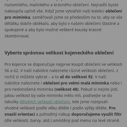
roztomilého, malinkého a krásného oblečení. Nejradši byste
nakoupila uplně vše. Když jsme vytvářeli naši kolekci
oblečení
pro miminka
, zaměřovali jsme se především na to, aby se vše
děťátku dobře oblékalo, aby bylo v našem oblečení šťastné a
spokojené a aby bylo možné veškeré kousky krásně
zkombinovat.
Vyberte správnou velikost kojeneckého oblečení
Pro kojence se doporučuje nejprve koupit oblečení ve velikosti
56 a 62. V naší nabídce naleznete různé velikosti oblečení, z
nichž si můžete vybrat – a to
až do velikost 92
.
V naší
nabídce naleznete i
oblečení pro velmi malá miminka
nebo i
pro nedonošená miminka
(velikost 48)
.
Pokud si nejste jistí,
jakou velikost by vaše miminko mělo mít, podívejte se do
tabulky
dětských velikostí oblečení
, kde jsme rozepsali
vhodné velikosti podle věku dítěte i podle výšky dítěte.
Pro
snazší orientaci
a pohodlný nákup
doporučujeme využít filtr
(dle velikosti, barvy, atd.) umístěný pod menu na levé straně.