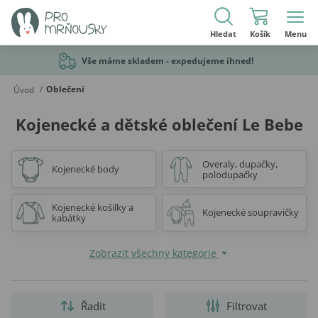
Hledat
Košík
Menu
Vše máme skladem - expedujeme ihned!
/
Oblečení
Úvod
Kojenecké a dětské oblečení Le Bebe
Overaly, dupačky,
Kojenecké body
polodupačky
Kojenecké košilky a
Kojenecké soupravičky
kabátky
Zobrazit všechny kategorie
Řadit
Filtrovat