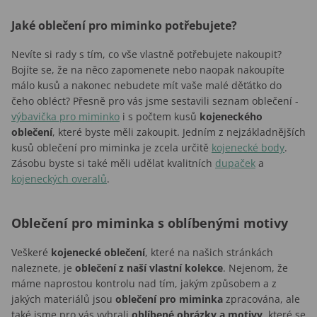
Jaké oblečení pro miminko potřebujete?
Nevíte si rady s tím, co vše vlastně potřebujete nakoupit?
Bojíte se, že na něco zapomenete nebo naopak nakoupíte
málo kusů a nakonec nebudete mít vaše malé děťátko do
čeho obléct? Přesně pro vás jsme sestavili seznam oblečení -
výbavička pro miminko
i s počtem kusů
kojeneckého
oblečení
, které byste měli zakoupit. Jedním z nejzákladnějších
kusů oblečení pro miminka je zcela určitě
kojenecké body
.
Zásobu byste si také měli udělat kvalitních
dupaček
a
kojeneckých overalů
.
Oblečení pro miminka s oblíbenými motivy
Veškeré
kojenecké oblečení
, které na našich stránkách
naleznete, je
oblečení z naší vlastní kolekce
. Nejenom, že
máme naprostou kontrolu nad tím, jakým způsobem a z
jakých materiálů jsou
oblečení pro miminka
zpracována, ale
také jsme pro vás vybrali
oblíbené
obrázky a motivy
, které se