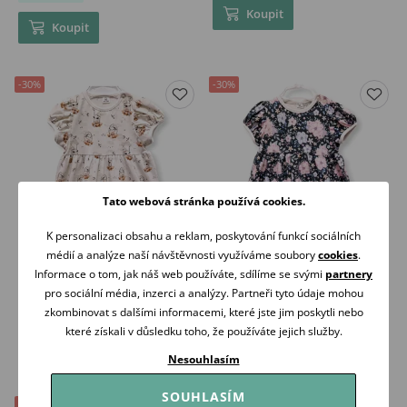
Koupit
Koupit
-30%
-30%
Tato webová stránka používá cookies.
K personalizaci obsahu a reklam, poskytování funkcí sociálních
médií a analýze naší návštěvnosti využíváme soubory
cookies
.
Le Bebe Šaty Bunny Dream
Le Bebe Šaty Night Clematis
Informace o tom, jak náš web používáte, sdílíme se svými
partnery
279 Kč
279 Kč
pro sociální média, inzerci a analýzy. Partneři tyto údaje mohou
399 Kč
399 Kč
zkombinovat s dalšími informacemi, které jste jim poskytli nebo
Skladem
Skladem
které získali v důsledku toho, že používáte jejich služby.
Koupit
Koupit
Nesouhlasím
SOUHLASÍM
-30%
-30%