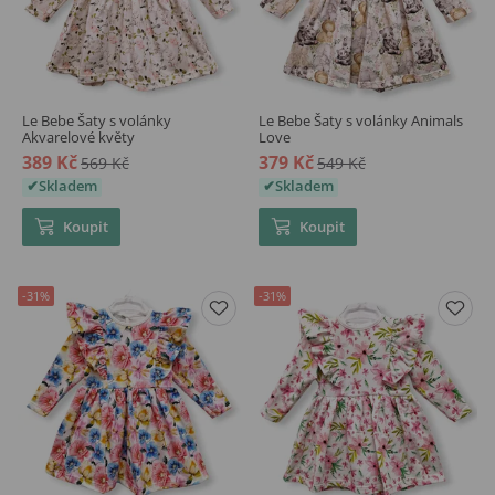
Le Bebe Šaty s volánky
Le Bebe Šaty s volánky Animals
Akvarelové květy
Love
389 Kč
379 Kč
569 Kč
549 Kč
Skladem
Skladem
Koupit
Koupit
-31%
-31%