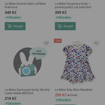
Le Bebe Overal Safari zvířátka
Le Bebe Souprava body +
Krémová
polodupačky Let balónem
349 Kč
359 Kč
Skladem
Skladem
Koupit
Koupit
-29%
Le Bebe Zavinovací body dlouhý
Le Bebe Šaty Blue Meadow
rukáv Méďa BÉŽOVÁ
299 Kč
419 Kč
219 Kč
Skladem
Skladem