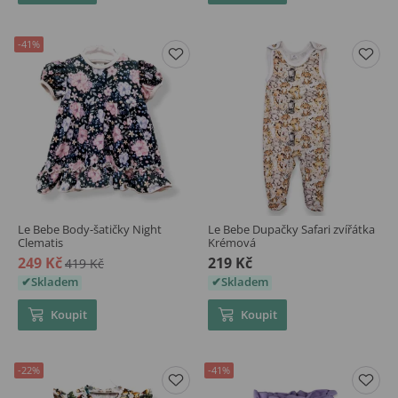
-41%
Le Bebe Body-šatičky Night
Le Bebe Dupačky Safari zvířátka
Clematis
Krémová
249 Kč
219 Kč
419 Kč
Skladem
Skladem
Koupit
Koupit
-22%
-41%