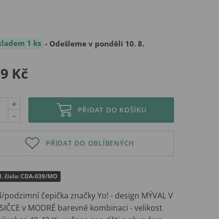
kladem 1 ks
- Odešleme v pondělí 10. 8.
9 Kč
+
PŘIDAT DO KOŠÍKU
-
PŘIDAT DO OBLÍBENÝCH
d. číslo: CDA-039/MO
ní/podzimní čepička značky Yo! - design MÝVAL V
SIČCE v MODRÉ barevné kombinaci - velikost