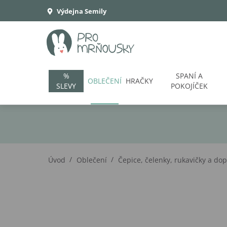
Výdejna Semily
%
SPANÍ A
OBLEČENÍ
HRAČKY
SLEVY
POKOJÍČEK
/
/
Úvod
Oblečení
Čepice, čelenky, rukavičky a do