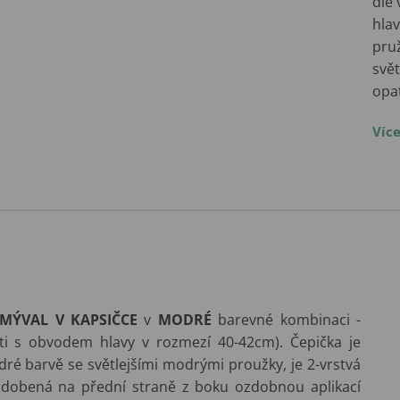
dle 
hlav
pru
svět
opa
Víc
MÝVAL V KAPSIČCE
v
MODRÉ
barevné kombinaci -
ti s obvodem hlavy v rozmezí 40-42cm). Čepička je
é barvě se světlejšími modrými proužky, je 2-vrstvá
 zdobená na přední straně z boku ozdobnou aplikací