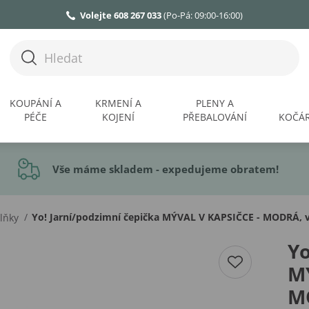
Volejte 608 267 033
(Po-Pá: 09:00-16:00)
KOUPÁNÍ A
KRMENÍ A
PLENY A
PÉČE
KOJENÍ
PŘEBALOVÁNÍ
KOČÁR
Vše máme skladem - expedujeme obratem!
/
Yo! Jarní/podzimní čepička MÝVAL V KAPSIČCE - MODRÁ, ve
plňky
Yo
M
MO