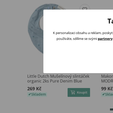
T
K personalizaci obsahu a reklam, poskyt
používáte, sdílíme se svými
partnery
Little Dutch Mušelínový slintáček
Makom
organic 2ks Pure Denim Blue
MODR
269 Kč
99 Kč
Koupit
Skladem
Skl