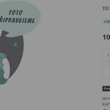
YO!
S
10
Pro
Jar
KAP