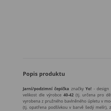
Popis produktu
Jarní/podzimní čepička
značky
Yo!
- design
velikost dle výrobce
40-42
(tj. určena pro dě
vyrobena z pružného bavlněného úpletu v modr
(tj. opatřena podšívkou v barvě šedý melír),