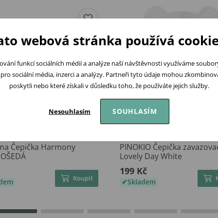
ato webová stránka používá cookie
ování funkcí sociálních médií a analýze naší návštěvnosti využíváme soubo
pro sociální média, inzerci a analýzy. Partneři tyto údaje mohou zkombinovat
poskytli nebo které získali v důsledku toho, že používáte jejich služby.
SOUHLASÍM
Nesouhlasím
a Čepička Harmony
PINOKIO Čepička zavazova
OŠEDÁ
Lovely Day White
199 Kč
Koupit
adem
Skladem