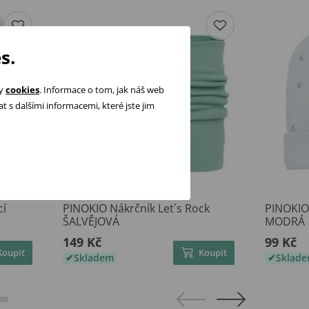
s.
ry
cookies
. Informace o tom, jak náš web
 s dalšími informacemi, které jste jim
cí
PINOKIO Nákrčník Let´s Rock
PINOKIO 
ŠALVĚJOVÁ
MODRÁ
149 Kč
99 Kč
Koupit
Koupit
Skladem
Sklad