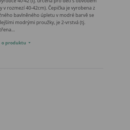
výrobce 40-42 (tj. určena pro děti s obvodem
y v rozmezí 40-42cm). Čepička je vyrobena z
žného bavlněného úpletu v modré barvě se
lejšími modrými proužky, je 2-vrstvá (tj.
třena…
e o produktu