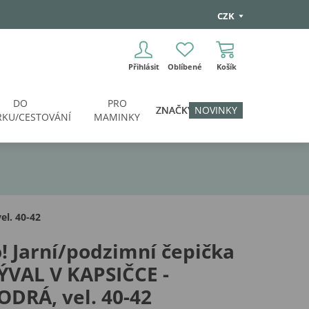
CZK
Přihlásit
Oblíbené
Košík
DO
PRO
ZNAČKY
NOVINKY
KU/CESTOVÁNÍ
MAMINKY
l. 40-42
! Jarní/podzimní čepička
ÝVAL V KAPSIČCE -
DRÁ, vel. 40-42