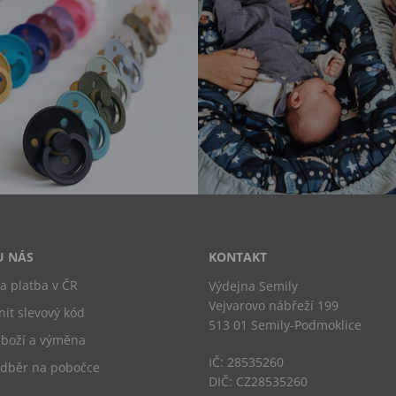
U NÁS
KONTAKT
a platba v ČR
Výdejna Semily
Vejvarovo nábřeží 199
nit slevový kód
513 01 Semily-Podmoklice
zboží a výměna
IČ: 28535260
odběr na pobočce
DIČ: CZ28535260