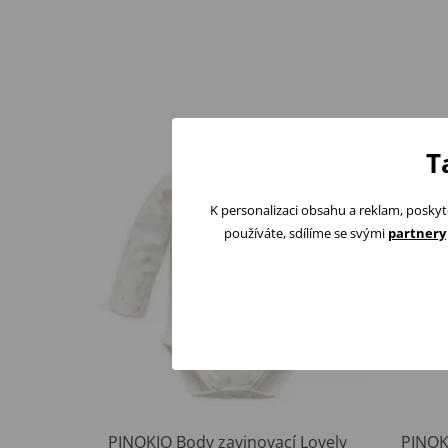
T
K personalizaci obsahu a reklam, poskyt
používáte, sdílíme se svými
partnery
PINOKIO Body zavinovací Lovely
PINOK