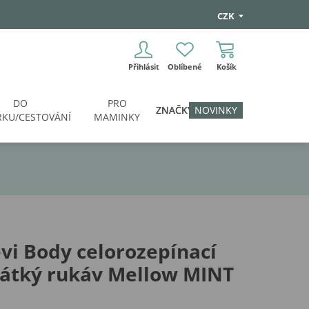
CZK
Přihlásit
Oblíbené
Košík
DO
PRO
ZNAČKY
NOVINKY
KU/CESTOVÁNÍ
MAMINKY
vi Body celorozepínací
rátký rukáv Mellow MINT
i