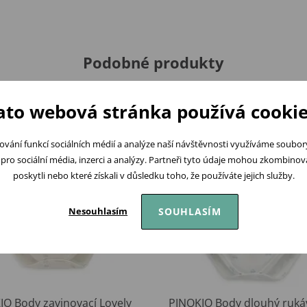
Podobné produkty
ato webová stránka používá cookie
ování funkcí sociálních médií a analýze naší návštěvnosti využíváme soubo
pro sociální média, inzerci a analýzy. Partneři tyto údaje mohou zkombinovat
poskytli nebo které získali v důsledku toho, že používáte jejich služby.
SOUHLASÍM
Nesouhlasím
IO Body zavinovací Lovely
PINOKIO Body dlouhý ruká