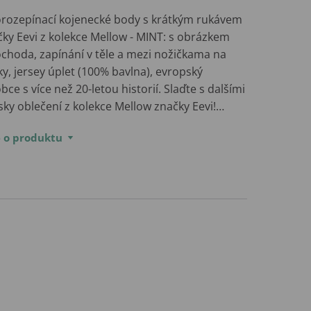
orozepínací kojenecké body s krátkým rukávem
čky Eevi z kolekce Mellow - MINT: s obrázkem
ochoda, zapínání v těle a mezi nožičkama na
y, jersey úplet (100% bavlna), evropský
bce s více než 20-letou historií. Slaďte s dalšími
sky oblečení z kolekce Mellow značky Eevi!…
e o produktu