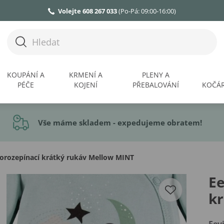
Volejte 608 267 033
(Po-Pá: 09:00-16:00)
KOUPÁNÍ A
KRMENÍ A
PLENY A
PÉČE
KOJENÍ
PŘEBALOVÁNÍ
KOČÁR
Vše máme skladem - expedujeme obratem!
lorozepínací krátký rukáv Mellow MINT
Ee
k
Eev