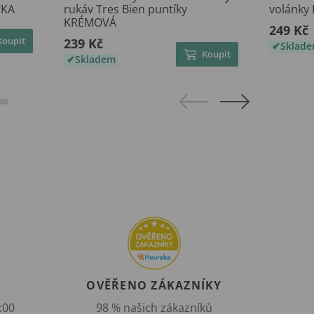
ČKA
rukáv Tres Bien puntíky
volánky 
KRÉMOVÁ
249 Kč
Koupit
239 Kč
Sklad
Koupit
Skladem
OVĚŘENO ZÁKAZNÍKY
:00
98 % našich zákazníků