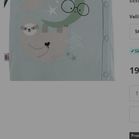
Veli
5
S
19
Prod