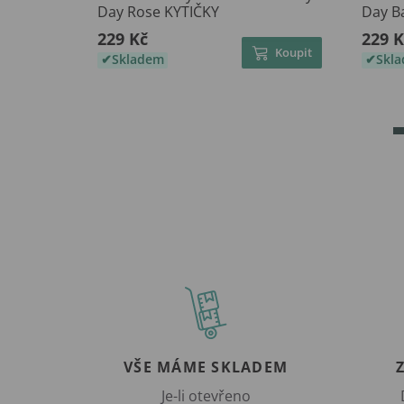
Day Rose KYTIČKY
Day B
229 Kč
229 K
Koupit
Skladem
Skl
VŠE MÁME SKLADEM
Je-li otevřeno