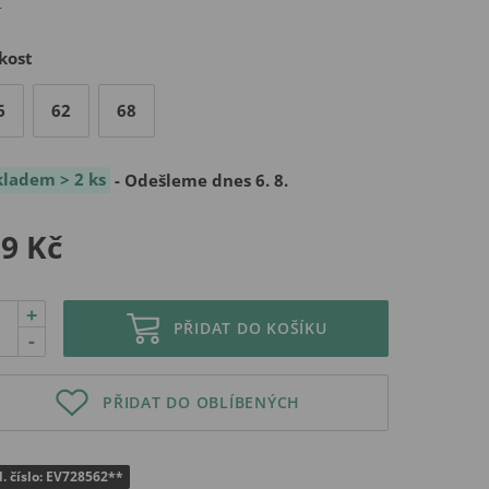
kost
6
62
68
kladem > 2 ks
- Odešleme dnes 6. 8.
9 Kč
+
PŘIDAT DO KOŠÍKU
-
PŘIDAT DO OBLÍBENÝCH
. číslo: EV728562**