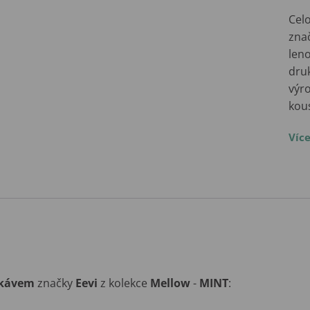
Cel
zna
len
druk
výro
kou
Víc
ukávem
značky
Eevi
z kolekce
Mellow
-
MINT
: