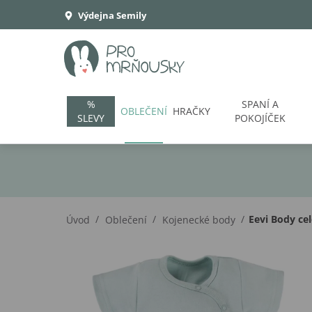
Výdejna Semily
%
SPANÍ A
OBLEČENÍ
HRAČKY
SLEVY
POKOJÍČEK
/
/
/
Eevi Body ce
Úvod
Oblečení
Kojenecké body