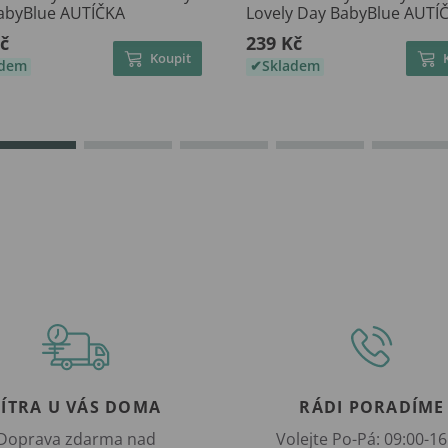
abyBlue AUTÍČKA
Lovely Day BabyBlue AUTÍ
č
239 Kč
Koupit
adem
Skladem
ZÍTRA U VÁS DOMA
RÁDI PORADÍME
Doprava zdarma nad
Volejte Po-Pá: 09:00-16