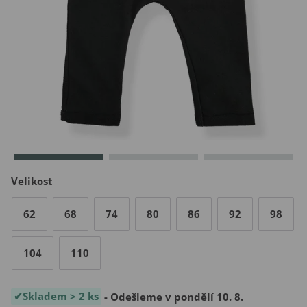
Velikost
62
68
74
80
86
92
98
104
110
Skladem > 2 ks
- Odešleme v pondělí 10. 8.