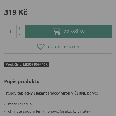
319 Kč
+
DO KOŠÍKU
-
DO OBLÍBENÝCH
Prod. číslo: MR807104-**CR
Popis produktu
Trendy
tepláčky Elegant
značky
Mrofi
v
ČERNÉ
barvě:
moderní střih,
ohrnuté spodní lemy nohavic (prakticky přišité),