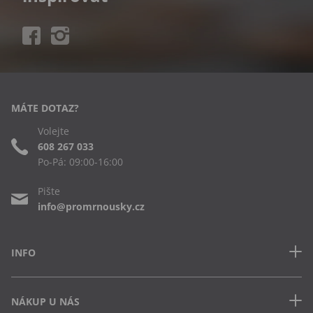
MÁTE DOTAZ?
Volejte
608 267 033
Po-Pá: 09:00-16:00
Pište
info@promrnousky.cz
INFO
Kontakt
NÁKUP U NÁS
Často kladené dotazy