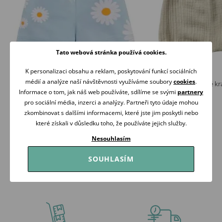
Tato webová stránka používá cookies.
K personalizaci obsahu a reklam, poskytování funkcí sociálních
médií a analýze naší návštěvnosti využíváme soubory
cookies
.
PINOKIO Kraťasy Daisy MODRÁ
Makoma Mušelínové kr
Informace o tom, jak náš web používáte, sdílíme se svými
partnery
329 Kč
169 Kč
pro sociální média, inzerci a analýzy. Partneři tyto údaje mohou
Skladem
Skladem
zkombinovat s dalšími informacemi, které jste jim poskytli nebo
které získali v důsledku toho, že používáte jejich služby.
Koupit
Koupit
Nesouhlasím
SOUHLASÍM