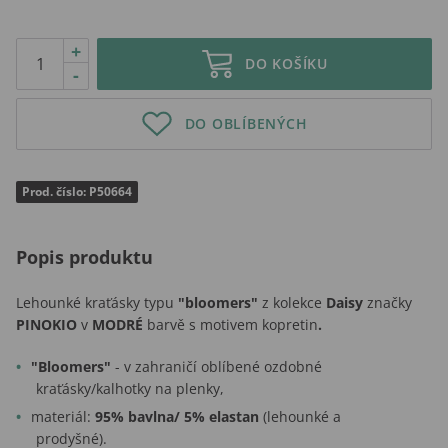
+
DO KOŠÍKU
-
DO OBLÍBENÝCH
Prod. číslo: P50664
Popis produktu
Lehounké kraťásky typu
"bloomers"
z kolekce
Daisy
značky
PINOKIO
v
MODRÉ
barvě s motivem kopretin
.
"Bloomers"
- v zahraničí oblíbené ozdobné
kraťásky/kalhotky na plenky,
materiál:
95% bavlna/ 5% elastan
(lehounké a
prodyšné).