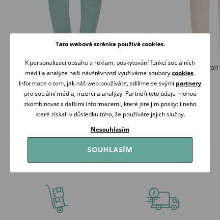
Tato webová stránka používá cookies.
K personalizaci obsahu a reklam, poskytování funkcí sociálních
PINOKIO Tepláky Let´s Rock ŠALVĚJOVÁ
PINOKIO Tepláky Safar
médií a analýze naší návštěvnosti využíváme soubory
cookies
.
339 Kč
249 Kč
359 Kč
Informace o tom, jak náš web používáte, sdílíme se svými
partnery
Skladem
Skladem
pro sociální média, inzerci a analýzy. Partneři tyto údaje mohou
zkombinovat s dalšími informacemi, které jste jim poskytli nebo
Koupit
Koupit
které získali v důsledku toho, že používáte jejich služby.
Nesouhlasím
SOUHLASÍM