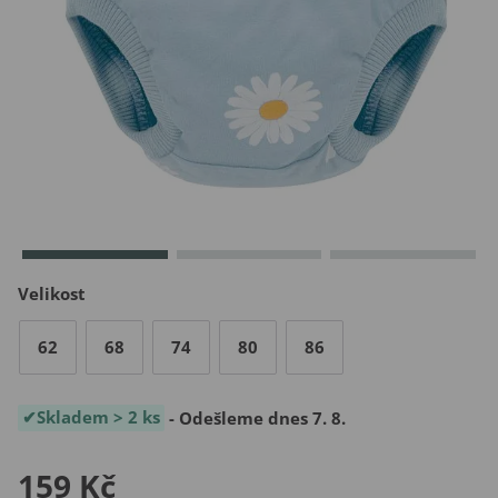
Velikost
62
68
74
80
86
Skladem > 2 ks
- Odešleme dnes 7. 8.
159 Kč