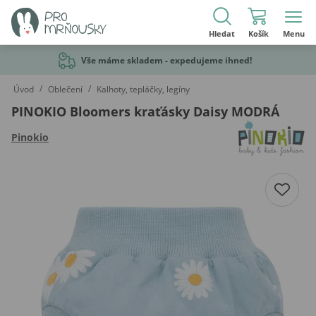
Hledat
Košík
Menu
Vše máme skladem - expedujeme ihned!
/
/
Úvod
Oblečení
Kalhoty, tepláčky, legíny
PINOKIO Bloomers kraťásky Daisy MODRÁ
Pinokio