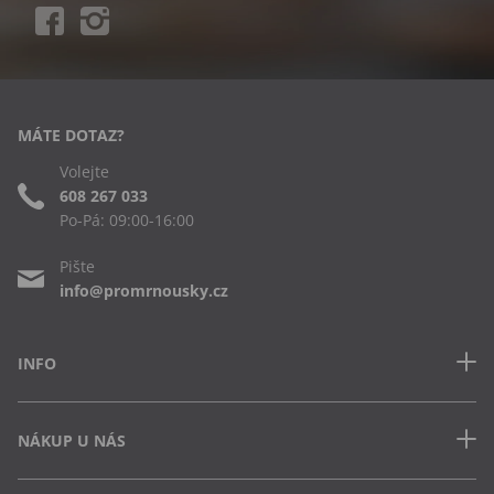
MÁTE DOTAZ?
Volejte
608 267 033
Po-Pá: 09:00-16:00
Pište
info@promrnousky.cz
INFO
Kontakt
NÁKUP U NÁS
Často kladené dotazy
Obchodní podmínky
Doprava a platba v ČR