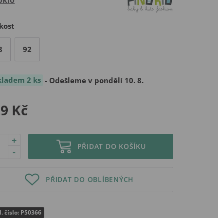
kost
8
92
kladem 2 ks
- Odešleme v pondělí 10. 8.
9 Kč
+
PŘIDAT DO KOŠÍKU
-
PŘIDAT DO OBLÍBENÝCH
. číslo: P50366