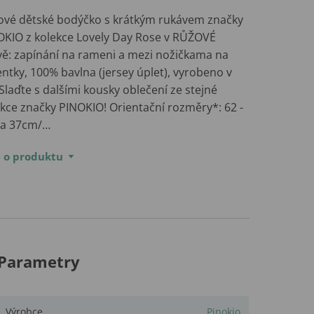
lové dětské bodýčko s krátkým rukávem značky
OKIO z kolekce Lovely Day Rose v RŮŽOVÉ
vě: zapínání na rameni a mezi nožičkama na
ntky, 100% bavlna (jersey úplet), vyrobeno v
Slaďte s dalšími kousky oblečení ze stejné
ekce značky PINOKIO! Orientační rozměry*: 62 -
ka 37cm/…
e o produktu
Parametry
Výrobce
Pinokio