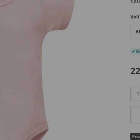
Veli
6
S
22
Prod