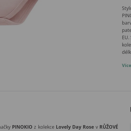
Sty
PIN
bar
pate
EU. 
kol
dél
Víc
načky
PINOKIO
z kolekce
Lovely Day Rose
v
RŮŽOVÉ