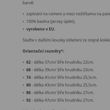
barvě:
zapínání na rameni a mezi nožičkama na pate
100% bavlna (jersey úplet),
vyrobeno v EU.
Slaďte s dalšími kousky oblečení ze stejné kole
Orientační rozměry*:
62
- délka 37cm/ šíře hrudníku 22cm.
68
- délka 39cm/ šíře hrudníku 23cm.
74
- délka 41cm/ šíře hrudníku 25,5cm.
80
- délka 43cm/ šíře hrudníku 25,5cm.
86
- délka 45cm/ šíře hrudníku 27cm.
92
- délka 47cm/ šíře hrudníku 27cm.