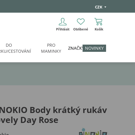
CZK
Přihlásit
Oblíbené
Košík
DO
PRO
ZNAČKY
NOVINKY
KU/CESTOVÁNÍ
MAMINKY
INOKIO Body krátký rukáv
vely Day Rose
okio