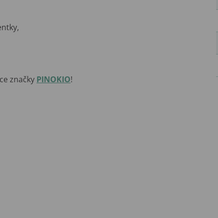
ntky,
kce značky
PINOKIO
!