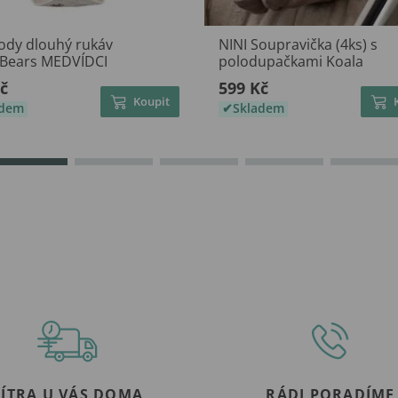
Body dlouhý rukáv
NINI Soupravička (4ks) s
Bears MEDVÍDCI
polodupačkami Koala
č
599 Kč
Koupit
adem
Skladem
ZÍTRA U VÁS DOMA
RÁDI PORADÍME