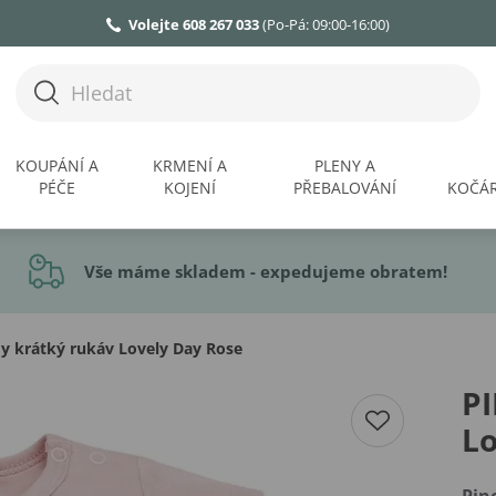
Volejte 608 267 033
(Po-Pá: 09:00-16:00)
KOUPÁNÍ A
KRMENÍ A
PLENY A
PÉČE
KOJENÍ
PŘEBALOVÁNÍ
KOČÁR
Vše máme skladem - expedujeme obratem!
 krátký rukáv Lovely Day Rose
P
Lo
Pin