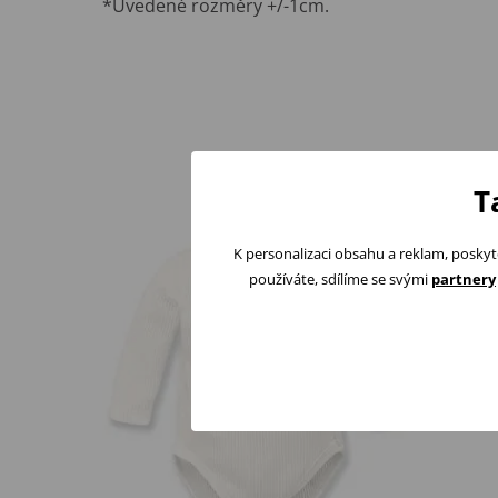
*Uvedené rozměry +/-1cm.
T
K personalizaci obsahu a reklam, poskyt
používáte, sdílíme se svými
partnery