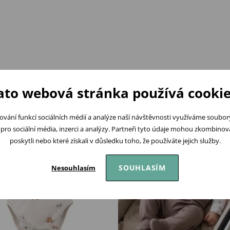
Podobné produkty
ato webová stránka používá cookie
BESTSELLER
ování funkcí sociálních médií a analýze naší návštěvnosti využíváme soubo
pro sociální média, inzerci a analýzy. Partneři tyto údaje mohou zkombinovat
poskytli nebo které získali v důsledku toho, že používáte jejich služby.
SOUHLASÍM
Nesouhlasím