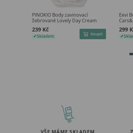
PINOKIO Body zavinovací
Eevi 
žebrované Lovely Day Cream
Cars&
239 Kč
299 K
Koupit
Skladem
Skl
VŠE MÁME SKLADEM