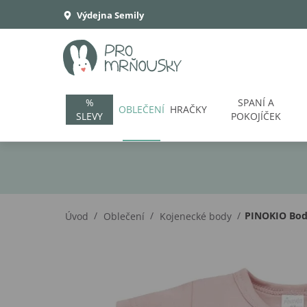
Výdejna Semily
%
SPANÍ A
OBLEČENÍ
HRAČKY
SLEVY
POKOJÍČEK
/
/
/
PINOKIO Body
Úvod
Oblečení
Kojenecké body