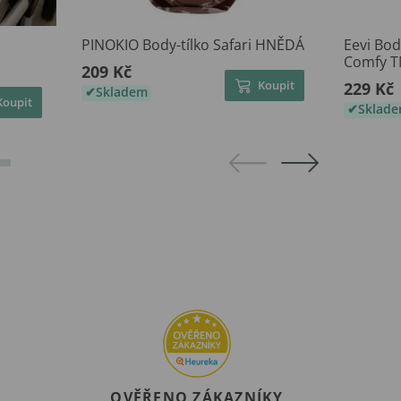
PINOKIO Body-tílko Safari HNĚDÁ
Eevi Bod
Comfy 
209 Kč
Koupit
229 Kč
Skladem
Koupit
Sklad
OVĚŘENO ZÁKAZNÍKY