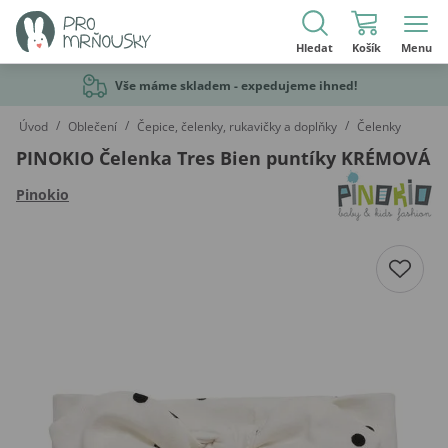
Hledat
Košík
Menu
Vše máme skladem - expedujeme ihned!
/
/
/
Úvod
Oblečení
Čepice, čelenky, rukavičky a doplňky
Čelenky
PINOKIO Čelenka Tres Bien puntíky KRÉMOVÁ
Pinokio