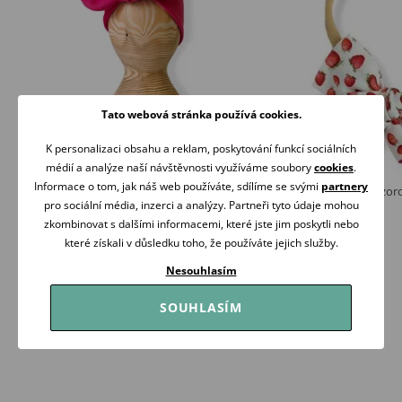
Tato webová stránka používá cookies.
K personalizaci obsahu a reklam, poskytování funkcí sociálních
médií a analýze naší návštěvnosti využíváme soubory
cookies
.
Informace o tom, jak náš web používáte, sdílíme se svými
partnery
Mrofi Čelenka Pin-up FUCHSIOVÁ
Aliro Čelenka Aline vz
pro sociální média, inzerci a analýzy. Partneři tyto údaje mohou
149 Kč
169 Kč
zkombinovat s dalšími informacemi, které jste jim poskytli nebo
Skladem
Skladem
které získali v důsledku toho, že používáte jejich služby.
Koupit
Koupit
Nesouhlasím
SOUHLASÍM