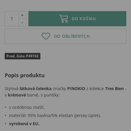
+
DO KOŠÍKU
-
DO OBLÍBENÝCH
Prod. číslo: P49742
Popis produktu
Stylová
látková čelenka
značky
PINOKIO
z kolekce
Tres Bien
-
v
krémové
barvě, s puntíky:
s ozdobnou mašlí,
materiál: 95% bavlna/5% elastan (jersey úplet),
vyrobená v EU.