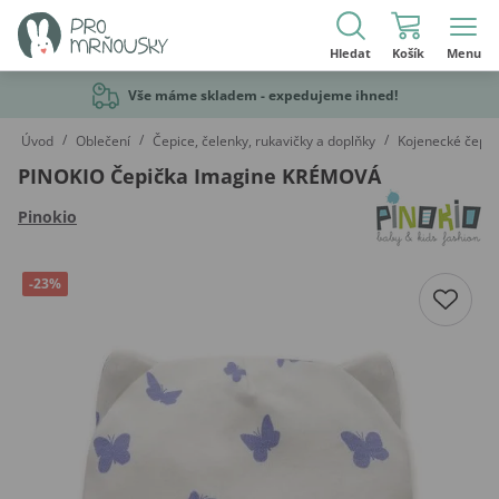
Hledat
Košík
Menu
Vše máme skladem - expedujeme ihned!
/
/
/
Úvod
Oblečení
Čepice, čelenky, rukavičky a doplňky
Kojenecké čepic
PINOKIO Čepička Imagine KRÉMOVÁ
Pinokio
-23%