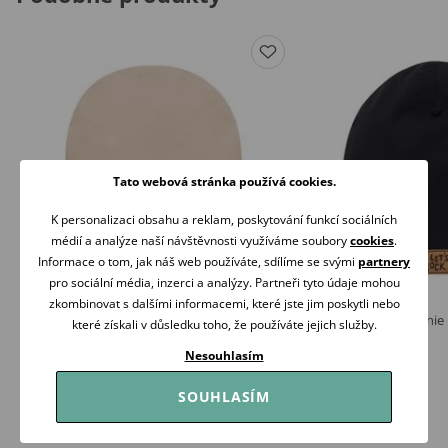
Tato webová stránka používá cookies.
K personalizaci obsahu a reklam, poskytování funkcí sociálních
médií a analýze naší návštěvnosti využíváme soubory
cookies
.
Informace o tom, jak náš web používáte, sdílíme se svými
partnery
pro sociální média, inzerci a analýzy. Partneři tyto údaje mohou
zkombinovat s dalšími informacemi, které jste jim poskytli nebo
PINOKIO Čepička Lovely Day Beige
PINOKIO Čepice beanie
které získali v důsledku toho, že používáte jejich služby.
99 Kč
129 Kč
Nesouhlasím
Skladem
Skladem
SOUHLASÍM
Koupit
Koupit