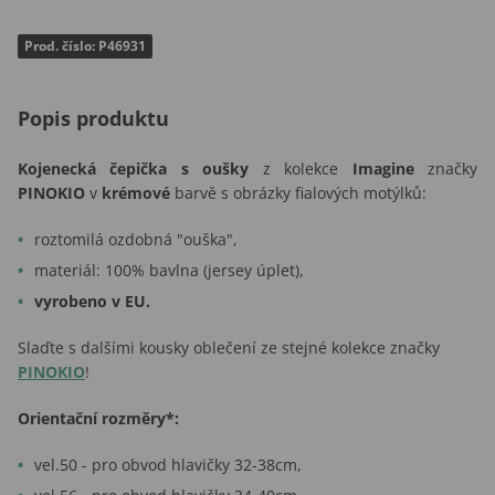
Prod. číslo: P46931
Popis produktu
Kojenecká čepička s oušky
z kolekce
Imagine
značky
PINOKIO
v
krémové
barvě s obrázky fialových motýlků:
roztomilá ozdobná "ouška",
materiál: 100% bavlna (jersey úplet),
vyrobeno v EU.
Slaďte s dalšími kousky oblečení ze stejné kolekce značky
PINOKIO
!
Orientační rozměry*:
vel.50 - pro obvod hlavičky 32-38cm,