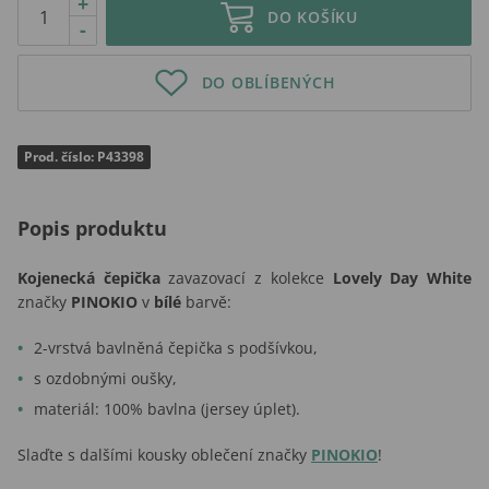
+
DO KOŠÍKU
-
DO OBLÍBENÝCH
Prod. číslo: P43398
Popis produktu
Kojenecká čepička
zavazovací z kolekce
Lovely Day White
značky
PINOKIO
v
bílé
barvě:
2-vrstvá bavlněná čepička s podšívkou,
s ozdobnými oušky,
materiál: 100% bavlna (jersey úplet).
Slaďte s dalšími kousky oblečení značky
PINOKIO
!