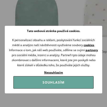
Tato webová stránka používá cookies.
K personalizaci obsahu a reklam, poskytování funkcí sociálních
médií a analýze naší návštěvnosti využíváme soubory
cookies
.
Informace o tom, jak náš web používáte, sdílíme se svými
partnery
PINOKIO Kojenecká čepička Lovely Day
PINOKIO Kojenecká čep
pro sociální média, inzerci a analýzy. Partneři tyto údaje mohou
ŠALVĚJOVÁ
99 Kč
zkombinovat s dalšími informacemi, které jste jim poskytli nebo
99 Kč
Skladem
které získali v důsledku toho, že používáte jejich služby.
Skladem
Koupit
Nesouhlasím
Koupit
SOUHLASÍM