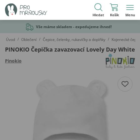
Hledat
Košík
Menu
Vše máme skladem - expedujeme ihned!
/
/
/
Úvod
Oblečení
Čepice, čelenky, rukavičky a doplňky
Kojenecké čepic
PINOKIO Čepička zavazovací Lovely Day White
Pinokio