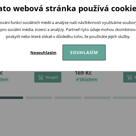
ato webová stránka používá cookie
ování funkcí sociálních médií a analýze naší návštěvnosti využíváme soubo
pro sociální média, inzerci a analýzy. Partneři tyto údaje mohou zkombinovat
poskytli nebo které získali v důsledku toho, že používáte jejich služby.
SOUHLASÍM
Nesouhlasím
epláčky s volánky Ocean
Makoma Tepláčky Harmon
ILA
HOŘČICE
č
169 Kč
Koupit
adem
Skladem