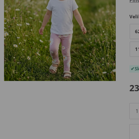
Veli
6
1
S
23