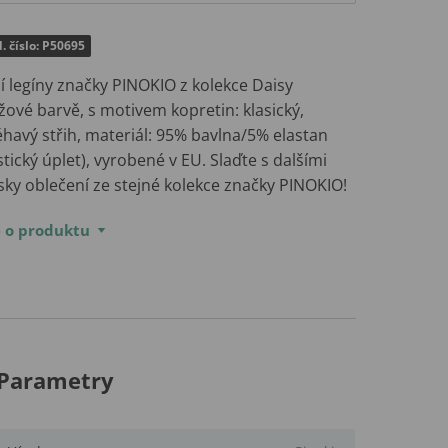
. číslo: P50695
í legíny značky PINOKIO z kolekce Daisy
žové barvě, s motivem kopretin: klasický,
éhavý střih, materiál: 95% bavlna/5% elastan
stický úplet), vyrobené v EU. Slaďte s dalšími
sky oblečení ze stejné kolekce značky PINOKIO!
e o produktu
Parametry