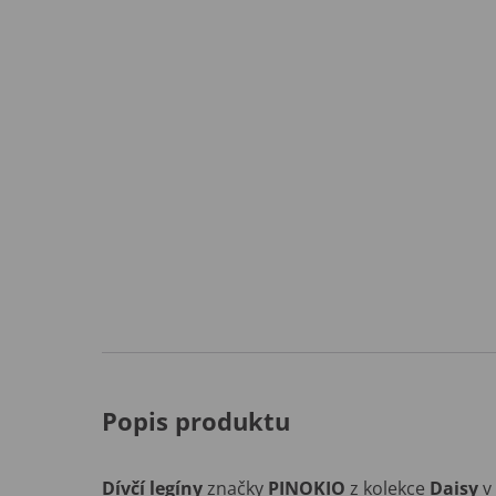
Popis produktu
Dívčí legíny
značky
PINOKIO
z kolekce
Daisy
v