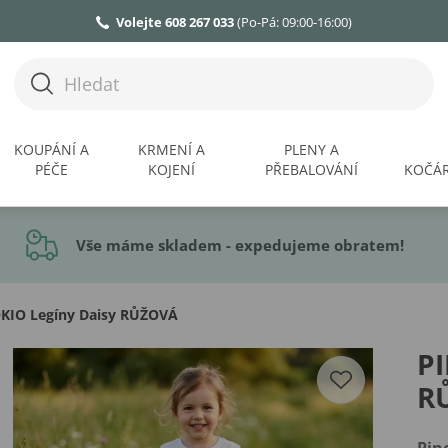
Volejte 608 267 033
(Po-Pá: 09:00-16:00)
KOUPÁNÍ A
KRMENÍ A
PLENY A
PÉČE
KOJENÍ
PŘEBALOVÁNÍ
KOČÁR
Vše máme skladem - expedujeme obratem!
KIO Legíny Daisy RŮŽOVÁ
PI
R
Pin