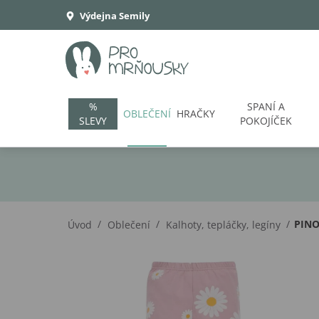
Výdejna Semily
%
SPANÍ A
OBLEČENÍ
HRAČKY
SLEVY
POKOJÍČEK
/
/
/
PINO
Úvod
Oblečení
Kalhoty, tepláčky, legíny