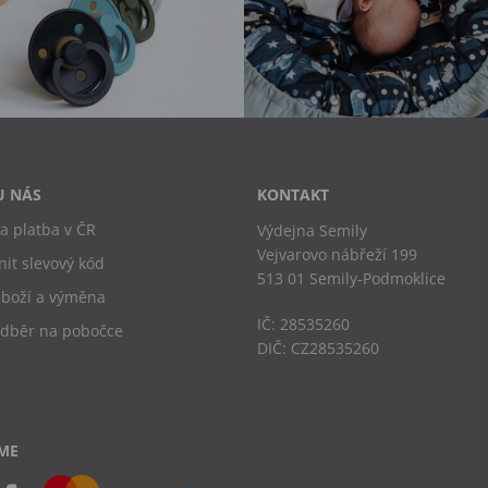
U NÁS
KONTAKT
a platba v ČR
Výdejna Semily
Vejvarovo nábřeží 199
nit slevový kód
513 01 Semily-Podmoklice
zboží a výměna
IČ: 28535260
odběr na pobočce
DIČ: CZ28535260
ME