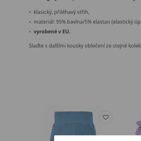
klasický, přiléhavý střih,
materiál: 95% bavlna/5% elastan (elastický úpl
vyrobené v EU.
Slaďte s dalšími kousky oblečení ze stejné kole