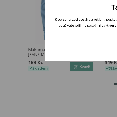
T
K personalizaci obsahu a reklam, poskyt
používáte, sdílíme se svými
partnery
Makoma Tepláčky Harmony
NINI T
JEANS MODRÁ
Girl L
169 Kč
349 K
Koupit
Skladem
Skl