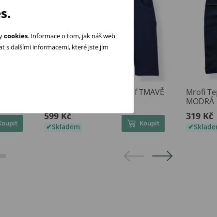
s.
ry
cookies
. Informace o tom, jak náš web
 s dalšími informacemi, které jste jim
y
Mrofi Vesta + kalhoty Olaf TMAVĚ
Mrofi T
MODRÁ
MODRÁ
599 Kč
319 Kč
Koupit
Koupit
Skladem
Sklad