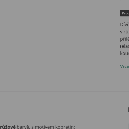
Prod
Dívč
v rů
přil
(ela
kou
Víc
růžové
barvě, s motivem kopretin: