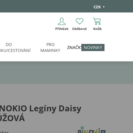
CZK
Přihlásit
Oblíbené
Košík
DO
PRO
ZNAČKY
NOVINKY
KU/CESTOVÁNÍ
MAMINKY
NOKIO Legíny Daisy
ŮŽOVÁ
okio