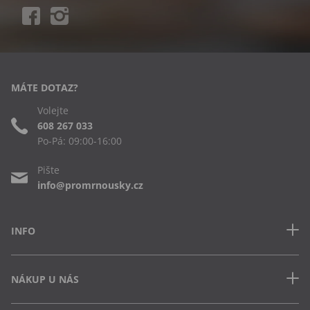
MÁTE DOTAZ?
Volejte
608 267 033
Po-Pá: 09:00-16:00
Pište
info@promrnousky.cz
INFO
Kontakt
NÁKUP U NÁS
Často kladené dotazy
Obchodní podmínky
Doprava a platba v ČR