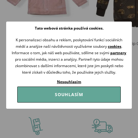
Tato webová stránka používá cookies.
K personalizaci obsahu a reklam, poskytování funkcí sociálních
Mrofi Velurový kabátek PUDROVĚ RŮŽOVÝ
PINOKIO Mikina na zip 
médií a analýze naší návštěvnosti využíváme soubory
cookies
.
249 Kč
569 Kč
Informace o tom, jak náš web používáte, sdílíme se svými
partnery
Skladem
Skladem
pro sociální média, inzerci a analýzy. Partneři tyto údaje mohou
zkombinovat s dalšími informacemi, které jste jim poskytli nebo
Koupit
Koupit
které získali v důsledku toho, že používáte jejich služby.
Nesouhlasím
SOUHLASÍM