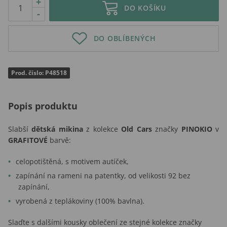
+
DO KOŠÍKU
-
DO OBLÍBENÝCH
Prod. číslo: P48518
Popis produktu
Slabší
dětská mikina
z kolekce
Old Cars
značky
PINOKIO
v
GRAFITOVÉ
barvě:
celopotištěná, s motivem autíček,
zapínání na rameni na patentky, od velikosti 92 bez
zapínání,
vyrobená z teplákoviny (100% bavlna).
Slaďte s dalšími kousky oblečení ze stejné kolekce značky