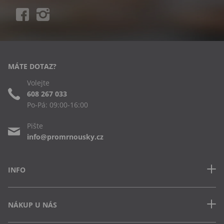
MÁTE DOTAZ?
Volejte
608 267 033
Po-Pá: 09:00-16:00
Pište
info@promrnousky.cz
INFO
Kontakt
NÁKUP U NÁS
Často kladené dotazy
Obchodní podmínky