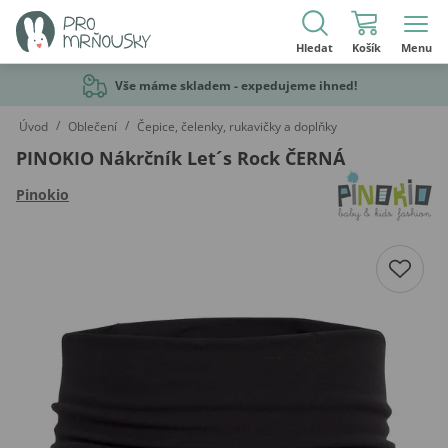
Hledat
Košík
Menu
Vše máme skladem - expedujeme ihned!
/
/
Úvod
Oblečení
Čepice, čelenky, rukavičky a doplňky
PINOKIO Nákrčník Let´s Rock ČERNÁ
Pinokio