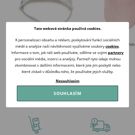
Tato webová stránka používá cookies.
K personalizaci obsahu a reklam, poskytování funkcí sociálních
PINOKIO Čepička zavazovací Imagine
PINOKIO Rukavičky žeb
médií a analýze naší návštěvnosti využíváme soubory
cookies
.
KRÉMOVÁ
Rose
Informace o tom, jak náš web používáte, sdílíme se svými
partnery
139 Kč
69 Kč
169 Kč
pro sociální média, inzerci a analýzy. Partneři tyto údaje mohou
Skladem
Skladem
zkombinovat s dalšími informacemi, které jste jim poskytli nebo
které získali v důsledku toho, že používáte jejich služby.
Koupit
Koupit
Nesouhlasím
SOUHLASÍM