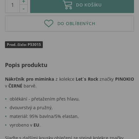
+
DO KOŠÍKU
-
DO OBLÍBENÝCH
Prod. číslo: P53015
Popis produktu
Nákrčník pro miminka
z kolekce
Let´s Rock
značky
PINOKIO
v
ČERNÉ
barvě.
oblékání - přetažením přes hlavu,
dvouvrstvý a pružný,
materiál: 95% bavlna/5% elastan,
vyrobeno v
EU
.
Slaďte s dalšími kousky oblečení ze stejné kolekce značky