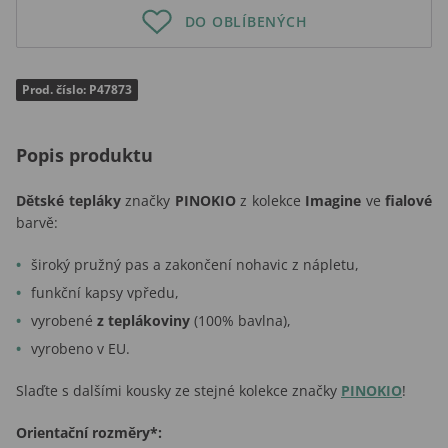
DO OBLÍBENÝCH
Prod. číslo: P47873
Popis produktu
Dětské tepláky
značky
PINOKIO
z kolekce
Imagine
ve
fialové
barvě:
široký pružný pas a zakončení nohavic z nápletu,
funkční kapsy vpředu,
vyrobené
z teplákoviny
(100% bavlna),
vyrobeno v EU.
Slaďte s dalšími kousky ze stejné kolekce značky
PINOKIO
!
Orientační rozměry*: