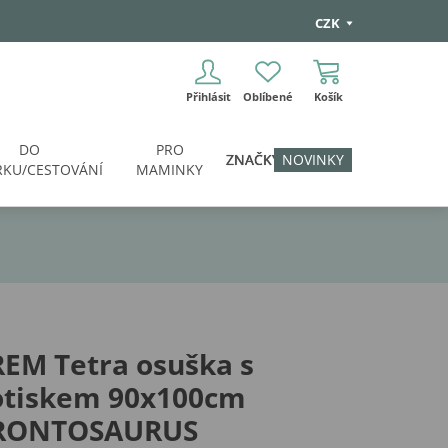
CZK
Přihlásit
Oblíbené
Košík
DO
PRO
ZNAČKY
NOVINKY
KU/CESTOVÁNÍ
MAMINKY
EM Tetra osuška s
otiskem 90x100cm
RONTOSAURUS