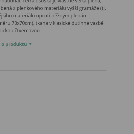
rnational. Tetra osuška je vlastně velká plena,
obená z plenkového materiálu vyšší gramáže (tj.
nějšího materiálu oproti běžným plenám
měru 70x70cm), tkaná v klasické dutinné vazbě
ypickou čtvercovou …
e o produktu