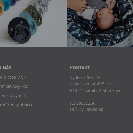
U NÁS
KONTAKT
a platba v ČR
Výdejna Semily
Vejvarovo nábřeží 199
nit slevový kód
513 01 Semily-Podmoklice
zboží a výměna
IČ: 28535260
odběr na pobočce
DIČ: CZ28535260