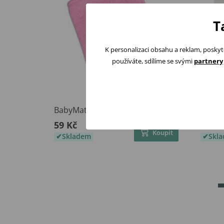
T
K personalizaci obsahu a reklam, poskyt
používáte, sdílíme se svými
partnery
BabyMatex Froté žínka RŮŽOVÁ
Jolle
59 Kč
155 K
Koupit
Skladem
Skl