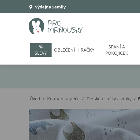
Výdejna Semily
%
SPANÍ A
OBLEČENÍ
HRAČKY
SLEVY
POKOJÍČEK
/
/
/
P
Úvod
Koupání a péče
Dětské osušky a žínky