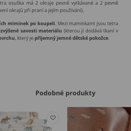
etra osuška má 2 okraje pevně vytkávané a 2 pevně
ní okrajů při praní a jejím používání).
ích miminek po koupeli
. Mezi maminkami jsou tetra
y
zvýšené savosti materiálu
(kterou jí dodává tkaní v
ovrchu
, který je
příjemný jemné dětské pokožce
.
Podobné produkty