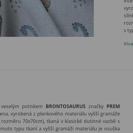
Inte
vyr
sil
roz
s t
Víc
veselým potiskem
BRONTOSAURUS
značky
PREM
 plena, vyrobená z plenkového materiálu vyšší gramáže
m rozměru 70x70cm), tkaná v klasické dutinné vazbě s
tomuto typu tkaní a vyšší gramáži materiálu je osuška