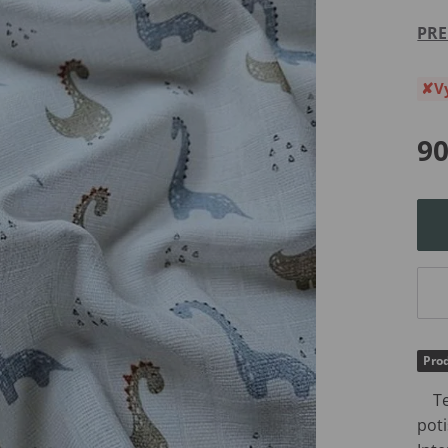
PRE
V
90
Pro
Tet
pot