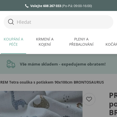
Volejte 608 267 033
(Po-Pá: 09:00-16:00)
KOUPÁNÍ A
KRMENÍ A
PLENY A
PÉČE
KOJENÍ
PŘEBALOVÁNÍ
KOČÁR
Vše máme skladem - expedujeme obratem!
REM Tetra osuška s potiskem 90x100cm BRONTOSAURUS
PR
p
B