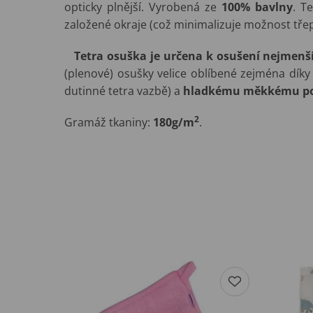
opticky plnější. Vyrobená ze
1
00% bavlny
. T
založené okraje (což minimalizuje možnost třepe
Tetra osuška je určena k osušení nejmenš
(plenové) osušky velice oblíbené zejména dík
dutinné tetra vazbě) a
hladkému měkkému p
2
Gramáž tkaniny:
180g/m
.